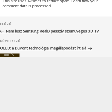
This site uses Akismet to reduce spam.
Learn how your
comment data is processed.
Bejegyzés
Korábbi
ELŐZŐ
navigáció
bejegyzés
Nem lesz Samsung RealD passzív szemüveges 3D TV
Következő
KÖVETKEZŐ
bejegyzés
OLED: a DuPont technológiai megállapodást írt alá
HIRDETÉS