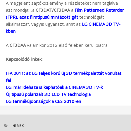
A megjelent sajtóközlemény a részleteket nem taglalva
azt mondja: „a
CF3DAT/CF3DAA
a
Film Patterned Retarder
(FPR), azaz filmtípusú mintázott gát
technológiát
alkalmazza”, vagyis ugyanazt, amit az
LG CINEMA 3D TV-
kben
.
A
CF3DAA
valamikor 2012 első felében kerül piacra.
Kapcsolódó linkek:
IFA 2011: az LG teljes körű új 3D termékpalettát vonultat
fel
LG: már idehaza is kaphatóak a CINEMA 3D TV-k
Új típusú polarizált 3D LCD TV technológia
LG termékújdonságok a CES 2010-en
KATEGÓRIÁK
HÍREK