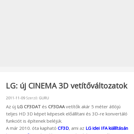
LG: új CINEMA 3D vetítőváltozatok
Beküldve:
2011-11-09
Szerző:
GURU
Az új
LG CF3DAT
és
CF3DAA
vetítők akár 5 méter átlójú
teljes HD 3D képet képesek előállítani és 3D-re konvertáló
funkciót is építenek beléjük.
A már 2010. óta kapható
CF3D
, ami az
LG idei IFA kiállításán