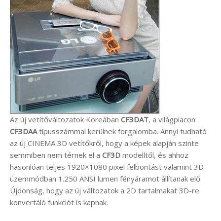
Az új vetítőváltozatok Koreában
CF3DAT
, a világpiacon
CF3DAA
típusszámmal kerülnek forgalomba. Annyi tudható
az új CINEMA 3D vetítőkről, hogy a képek alapján szinte
semmiben nem térnek el a
CF3D
modelltől, és ahhoz
hasonlóan teljes 1920×1080 pixel felbontást valamint 3D
üzemmódban 1.250 ANSI lumen fényáramot állítanak elő.
Újdonság, hogy az új változatok a 2D tartalmakat 3D-re
konvertáló funkciót is kapnak.