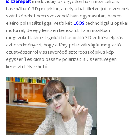
is szerepelt
mindezidáig az egyetlen házi-mozi célra is
használható 3D projektor, amely a bal- illetve jobbszemnek
szánt képeket nem szekvenciálisan egymásután, hanem
eltérő polarizáltsággal vetíti két
LCOS
technológiájú optikai
motorral, de egy lencsén keresztül. Ez a mozikban
megszokottakhoz leginkább hasonlító 3D vetítési eljárás
azt eredményezi, hogy a fény polarizáltságát megtartó
ezüstvászonról visszaverődő sztereoszkópikus kép
egyszerű és olcsó passzív polarizált 3D szemüvegen
keresztül élvezhető.