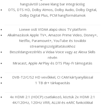
hangsávtól Loewe klang bar integrációig
DTS, DTS HD, Dolby Atmos, Dolby Audio, Dolby Digital,
Dolby Digital Plus, PCM hangformátumok
Loewe os8 VIDAA alapú okos TV platform
Alkalmazások Apple TV+, Amazon Prime Video, Disney+,
Netflix, Paramount+, YouTube és további
streamingszolgáltatásokhoz
Beszédangvezérlés a Vidaa Voice vagy az Alexa Skills
révén
Miracast, Apple AirPlay és DTS Play-Fi támogatás
DVB-T2/C/S2 HD vevőkkel, CI CAM kártyanyílással
1 TB dr+ tárkapacitás
4x HDMI 2.1 (HDCP) csatlakozó, köztük 2x HDMI 2.1
4K/120Hz, 120Hz VRR, ALLM és eARC funkciókkal