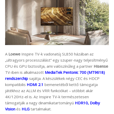
A
Loewe
Inspire TV-k vadonatúj SL850 házában az
„ultragyors processzálást” egy szuper-nagy teljesítményű
CPU és GPU biztosítja, ami valószínűleg a partner
Hisense
TV-iben is alkalmazott
MediaTek Pentonic 700 (MT9618)
rendszerchip
sajátja. A készülékek négy CEC és HDCP
kompatibilis
HDMI 2.1
bemenetéből kettő támogatja
játékhoz az ALLM és VRR funkciókat – utóbbit akár
4K/120Hz-el is. Az Inspire TV-k természetesen
támogatják a nagy dinamikatartományú
HDR10, Dolby
Vision
és
HLG
tartalmakat.