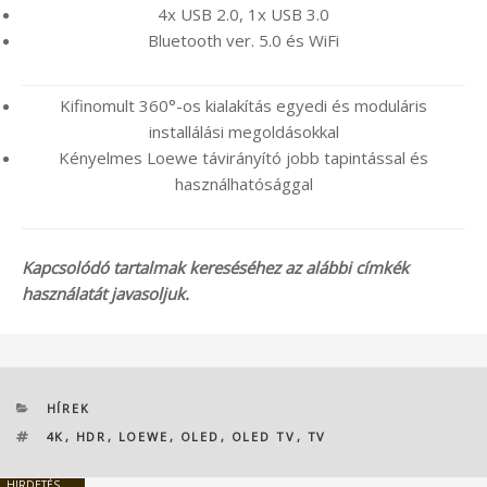
4x USB 2.0, 1x USB 3.0
Bluetooth ver. 5.0 és WiFi
Kifinomult 360°-os kialakítás egyedi és moduláris
installálási megoldásokkal
Kényelmes Loewe távirányító jobb tapintással és
használhatósággal
Kapcsolódó tartalmak kereséséhez az alábbi címkék
használatát javasoljuk.
KATEGÓRIÁK
HÍREK
CÍMKÉK
4K
,
HDR
,
LOEWE
,
OLED
,
OLED TV
,
TV
HIRDETÉS