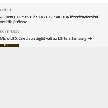
Bejegyzés
Korábbi
ELŐZŐ
navigáció
bejegyzés
BenQ TK710STi és TK710ST: 4K HDR lézerfényforrású
vetítők játékhoz
Következő
KÖVETKEZŐ
bejegyzés
Micro LED: üzleti stratégiát vált az LG és a Samsung
HIRDETÉS