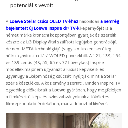
potenciális vevőit.
A
Loewe Stellar csúcs OLED TV-khez
hasonlóan
a nemrég
bejelentett új Loewe Inspire dr+TV-k
képernyőjét is a
német márka kronachi központjában gyártják és szerelik
készre az
LG Display
által szállított legújabb generációjú,
de nem META technológiájú (vagyis mikrolencseréteg
nélküli) „nyitott cellás” WOLED panelekből. A 121, 139, 164
és 189 centis (48, 55, 65 és 77 hüvelykes) Inspire
modellek majdnem ugyanazt a luxust képviselik és
ugyanúgy a „képminőség csúcsát” nyújtják, mint a Stellar
széria készülékei. A közlemény szerint: „Minden Inspire TV
egyedileg előkalibrált a
Loewe
gyárában, hogy megfeleljen
a filmkészítői kép- és színszabványoknak a tökéletes
filmreprodukció érdekében, már a dobozból kivéve”.