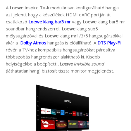
A
Loewe
Inspire TV-k modulárisan konfigurálható hangja
azt jelenti, hogy a készülékek HDMI eARC portján át
csatlakozó
Loewe klang bar3 mr
vagy
Loewe
klang bar5 mr
soundbar hangrendszerrel,
Loewe
klang sub5
mélysugárzóval és
Loewe
klang mr1/3/5 hangsugárzókkal
akár a
Dolby Atmos
hangzás is előállítható. A
DTS Play-Fi
révén a TV-hez kompatibilis hangsugárzókat párosítva
többszobás hangrendszer alakítható ki. Kisebb
helyiségekbe a beépített „
Loewe
invisible sound
”
(láthatatlan hang) biztosít tiszta monitor megjelenést.