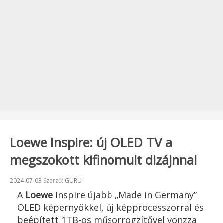
Loewe Inspire: új OLED TV a
megszokott kifinomult dizájnnal
Beküldve:
2024-07-03
Szerző:
GURU
A
Loewe
Inspire újabb „Made in Germany”
OLED képernyőkkel, új képprocesszorral és
beépített 1TB-os műsorrögzítővel vonzza