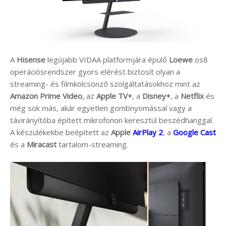
A
Hisense
legújabb VIDAA platformjára épülő
Loewe
os8
operációsrendszer gyors elérést biztosít olyan a
streaming- és filmkölcsönző szolgáltatásokhoz mint az
Amazon Prime Video
, az
Apple TV+
, a
Disney+
, a
Netflix
és
még sok más, akár egyetlen gombnyomással vagy a
távirányítóba épített mikrofonon keresztül beszédhanggal.
A készülékekbe beépített az
Apple
AirPlay 2
, a
Google Cast
és a
Miracast
tartalom-streaming.