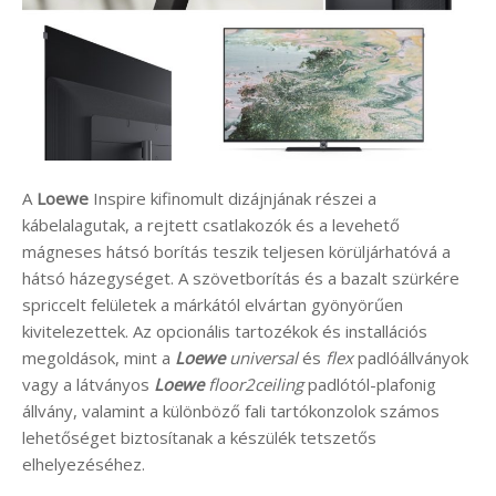
A
Loewe
Inspire kifinomult dizájnjának részei a
kábelalagutak, a rejtett csatlakozók és a levehető
mágneses hátsó borítás teszik teljesen körüljárhatóvá a
hátsó házegységet. A szövetborítás és a bazalt szürkére
spriccelt felületek a márkától elvártan gyönyörűen
kivitelezettek. Az opcionális tartozékok és installációs
megoldások, mint a
Loewe
universal
és
flex
padlóállványok
vagy a látványos
Loewe
floor2ceiling
padlótól-plafonig
állvány, valamint a különböző fali tartókonzolok számos
lehetőséget biztosítanak a készülék tetszetős
elhelyezéséhez.