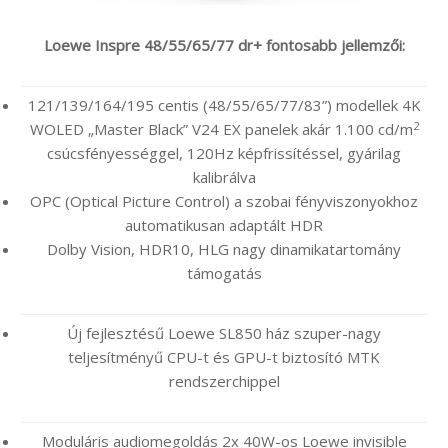
Loewe Inspre 48/55/65/77 dr+ fontosabb jellemzői:
121/139/164/195 centis (48/55/65/77/83”) modellek 4K
2
WOLED „Master Black” V24 EX panelek akár 1.100 cd/m
csúcsfényességgel, 120Hz képfrissítéssel, gyárilag
kalibrálva
OPC (Optical Picture Control) a szobai fényviszonyokhoz
automatikusan adaptált HDR
Dolby Vision, HDR10, HLG nagy dinamikatartomány
támogatás
Új fejlesztésű Loewe SL850 ház szuper-nagy
teljesítményű CPU-t és GPU-t biztosító MTK
rendszerchippel
Moduláris audiomegoldás 2x 40W-os Loewe invisible