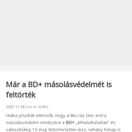
Már a BD+ másolásvédelmét is
feltörték
Beküldve:
2007-11-08
Szerző:
GURU
Hiába jósolták elemzők, hogy a Blu-ray Disc extra
másolásvédelmi rendszere a
BD+
„áthatolhatatlan” és
valószínűleg 10 évig feltörhetetlen lesz, néhány hónap is