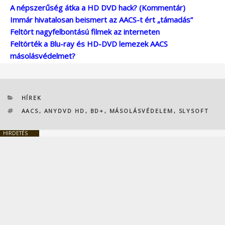
A népszerűség átka a HD DVD hack? (Kommentár)
Immár hivatalosan beismert az AACS-t ért „támadás”
Feltört nagyfelbontású filmek az interneten
Feltörték a Blu-ray és HD-DVD lemezek AACS
másolásvédelmet?
KATEGÓRIÁK
HÍREK
CÍMKÉK
AACS
,
ANYDVD HD
,
BD+
,
MÁSOLÁSVÉDELEM
,
SLYSOFT
HIRDETÉS