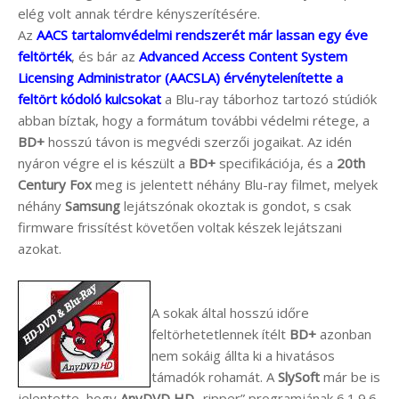
elég volt annak térdre kényszerítésére.
Az
AACS tartalomvédelmi rendszerét már lassan egy éve
feltörték
, és bár az
Advanced Access Content System
Licensing Administrator (AACSLA) érvénytelenítette a
feltört kódoló kulcsokat
a Blu-ray táborhoz tartozó stúdiók
abban bíztak, hogy a formátum további védelmi rétege, a
BD+
hosszú távon is megvédi szerzői jogaikat. Az idén
nyáron végre el is készült a
BD+
specifikációja, és a
20th
Century Fox
meg is jelentett néhány Blu-ray filmet, melyek
néhány
Samsung
lejátszónak okoztak is gondot, s csak
firmware frissítést követően voltak készek lejátszani
azokat.
A sokak által hosszú időre
feltörhetetlennek ítélt
BD+
azonban
nem sokáig állta ki a hivatásos
támadók rohamát. A
SlySoft
már be is
jelentette, hogy
AnyDVD HD
„ripper” programjának 6.1.9.6