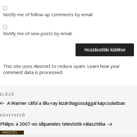
Notify me of follow-up comments by email.
Notify me of new posts by email.
This site uses Akismet to reduce spam.
Learn how your
comment data is processed.
Bejegyzés
Korábbi
ELŐZŐ
navigáció
bejegyzés
A Warner cáfol a Blu-ray kizárólagossággal kapcsolatban
Következő
KÖVETKEZŐ
bejegyzés
Philips: a 2007-es síkpaneles televíziók választéka
HIRDETÉS