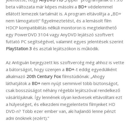
beta változata már képes másolni a
BD+
védelemmel
ellátott lemezek tartalmát is. A program eltávolítja a „BD+
nem támogatott” figyelmeztetést, és a lemásolt film
HDCP kompatibilitás nélküli monitoron is megtekinthető
egy PowerDVD 3104 vagy AnyDVD lejátszó szoftvert
futtató PC segítségével, valamint egyes jelentések szerint
PlayStation 3
és asztali lejátszókon is működik.
Az Antiguán bejegyzett kis szoftvercég még ahhoz is vette
a bátorságot, hogy üzenjen a
BD+
-t eddig egyedüliként
alkalmazó
20th Century Fox
filmstúdiónak: „Ahogy
láthatjátok a
BD+
nem nyújt semmivel több biztonságot,
csak bosszúságot néhány régebbi lejátszóval rendelkező
vásárlójuknak. Így lennének olyan kedvesek eltávolítani ezt
a hülyeséget, és elkezdeni megjelentetni filmjeiket HD
DVD-n? Több ezer ember van, aki hajlandó lenne pénzt
adni önöknek (ezért).”