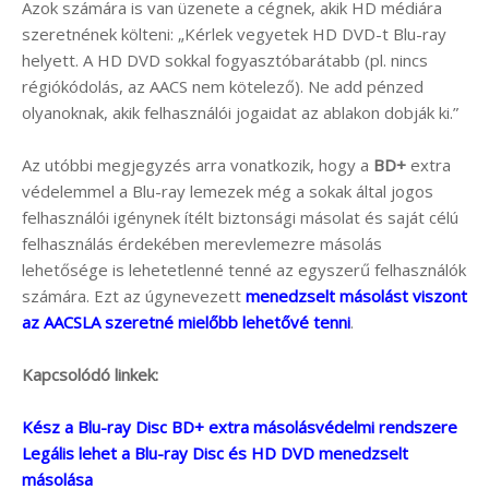
Azok számára is van üzenete a cégnek, akik HD médiára
szeretnének költeni: „Kérlek vegyetek HD DVD-t Blu-ray
helyett. A HD DVD sokkal fogyasztóbarátabb (pl. nincs
régiókódolás, az AACS nem kötelező). Ne add pénzed
olyanoknak, akik felhasználói jogaidat az ablakon dobják ki.”
Az utóbbi megjegyzés arra vonatkozik, hogy a
BD+
extra
védelemmel a Blu-ray lemezek még a sokak által jogos
felhasználói igénynek ítélt biztonsági másolat és saját célú
felhasználás érdekében merevlemezre másolás
lehetősége is lehetetlenné tenné az egyszerű felhasználók
számára. Ezt az úgynevezett
menedzselt másolást viszont
az AACSLA szeretné mielőbb lehetővé tenni
.
Kapcsolódó linkek:
Kész a Blu-ray Disc BD+ extra másolásvédelmi rendszere
Legális lehet a Blu-ray Disc és HD DVD menedzselt
másolása