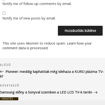
Notify me of follow-up comments by email.
Notify me of new posts by email.
This site uses Akismet to reduce spam.
Learn how your
comment data is processed.
Bejegyzés
Korábbi
ELŐZŐ
navigáció
bejegyzés
Pioneer: meddig kaphatóak még idehaza a KURO plazma TV-
k?
Következő
KÖVETKEZŐ
bejegyzés
Samsung előny a Sonyval szemben a LED LCD TV-k terén
HIRDETÉS