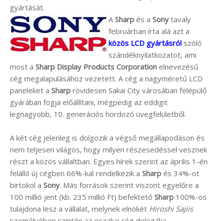
gyártását.
A
Sharp
és a
Sony
tavaly
februárban írta alá azt a
közös LCD gyártásról
szóló
szándéknyilatkozatot, ami
most a
Sharp Display Products Corporation
elnevezésű
cég megalapulásához vezetett. A cég a nagyméretű LCD
paneleket a
Sharp
rövidesen Sakai City városában felépülő
gyárában fogja előállítani, mégpedig az eddigit
legnagyobb, 10. generációs hordozó üvegfelületből.
A két cég jelenleg is dolgozik a végső megállapodáson és
nem teljesen világos, hogy milyen részesedéssel vesznek
részt a közös vállaltban. Egyes hírek szerint az április 1-én
felálló új cégben 66%-kal rendelkezik a
Sharp
és 34%-ot
birtokol a
Sony
. Más források szerint viszont egyelőre a
100 millió jent (kb. 235 millió Ft) befektető
Sharp
100%-os
tulajdona lesz a vállalat, melynek elnökét
Hiroshi Sajiis
személyében szintén az oszakai cég delegálja.