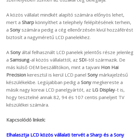
A közös vállalat mindkét alapító számára előnyös lehet,
mert a
Sharp
könnyíthet a telephely felépítésének terhein,
a
Sony
számára pedig a cég ellenőrzésén kívül hozzáférést
biztosít a nagyméretű LCD panelekhez.
A
Sony
által felhasznált LCD panelek jelentős része jelenleg
a
Samsung
-al közös vállalattól, az
SDI
-tól származik. De
más külső OEM beszállítókon, mint a tajvani
Hon Hai
Precision
keresztül is kerül LCD panel
Sony
márkajelzésű
készülékekbe. Legújabban pedig a
Sony
megkereste a
másik nagy koreai LCD panelgyártót, az
LG Display
-t is,
hogy tesztelné annak 82, 94 és 107 centis paneljeit TV
készülékei számára.
Kapcsolódó linkek:
Elhalasztja LCD közös vállalati tervét a Sharp és a Sony