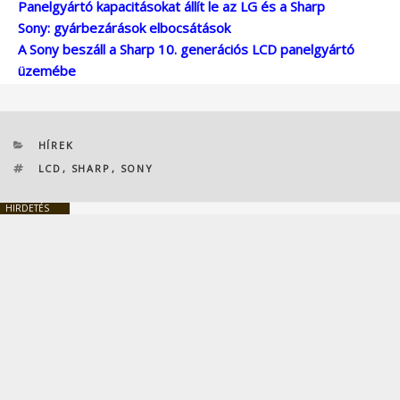
Panelgyártó kapacitásokat állít le az LG és a Sharp
Sony: gyárbezárások elbocsátások
A Sony beszáll a Sharp 10. generációs LCD panelgyártó
üzemébe
KATEGÓRIÁK
HÍREK
CÍMKÉK
LCD
,
SHARP
,
SONY
HIRDETÉS