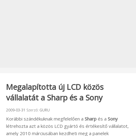
Megalapította új LCD közös
vállalatát a Sharp és a Sony
Beküldve:
2009-03-31
Szerző:
GURU
Korábbi szándékuknak megfelelően a
Sharp
és a
Sony
létrehozta azt a közös LCD gyártó és értékesítő vállalatot,
amely 2010 márciusában kezdheti meg a panelek