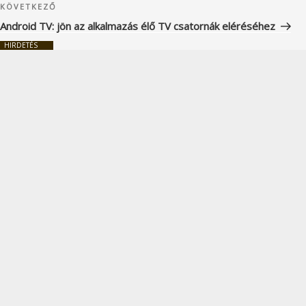
Következő
KÖVETKEZŐ
bejegyzés
Android TV: jön az alkalmazás élő TV csatornák eléréséhez
HIRDETÉS