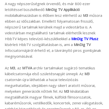
A nagy népszerűségnek örvendő, és már 800 ezer
letöltéssel büszkélkedő
MinDig TV Applikáció
mobilalkalmazásban is élőben lesz elérhető az
M3
műsora
ebben az időszakban. Emellett folyamatosan frissülő,
népszerű tartalmak kerülnek majd a videotárba is. A
videotárban megtalálható tartalmak elérhetők lesznek
HbbTV képes televízió-készülékekkel a
MinDig TV Plusz
kísérleti HbbTV szolgáltatásban is, ami a
MinDig TV
Infocsatornájáról érhető el, a távirányító piros gombjának
megnyomásával.
Az
M3
, az
MTVA
archív tartalmakat sugárzó tematikus
kábelcsatornája első születésnapját ünnepli. Az
M3
csatornán újra láthatóak a hazai televíziózás
megunhatatlan, idejükben nagy sikert aratott műsorai,
melyeken generációk nőttek fel. Az
M3
kínálatában
megtalálhatók magyar filmek, külföldi filmsorozatok,
kabaréműsorok, vetélkedők, koncertek, zenei válogatások,
színházi közvetítések és sportműsorok a 80-as, 90-es