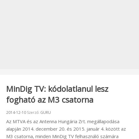
MinDig TV: kódolatlanul lesz
fogható az M3 csatorna
Beküldve:
2014-12-10
Szerző:
GURU
Az MTVA és az Antenna Hungária Zrt. megállapodása
alapján 2014. december 20. és 2015. január 4. között az
M3 csatorna, minden MinDig TV felhasználó számára