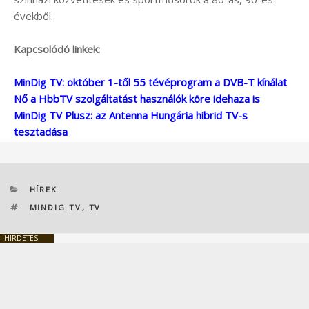
évekből.
Kapcsolódó linkek:
MinDig TV: október 1-től 55 tévéprogram a DVB-T kínálat
Nő a HbbTV szolgáltatást használók köre idehaza is
MinDig TV Plusz: az Antenna Hungária hibrid TV-s
tesztadása
KATEGÓRIÁK
HÍREK
CÍMKÉK
MINDIG TV
,
TV
HIRDETÉS