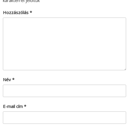
karakterrel jelöltük
Hozzászólás
*
Név
*
E-mail cím
*