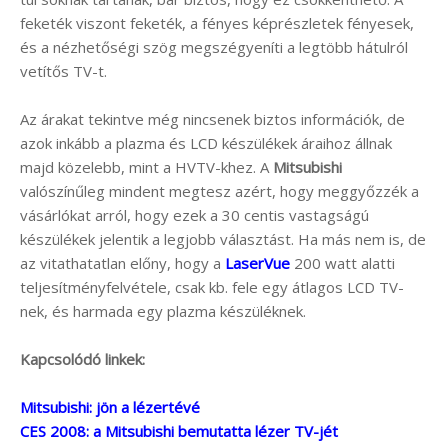
feketék viszont feketék, a fényes képrészletek fényesek,
és a nézhetőségi szög megszégyeníti a legtöbb hátulról
vetítős TV-t.
Az árakat tekintve még nincsenek biztos információk, de
azok inkább a plazma és LCD készülékek áraihoz állnak
majd közelebb, mint a HVTV-khez. A
Mitsubishi
valószínűleg mindent megtesz azért, hogy meggyőzzék a
vásárlókat arról, hogy ezek a 30 centis vastagságú
készülékek jelentik a legjobb választást. Ha más nem is, de
az vitathatatlan előny, hogy a
LaserVue
200 watt alatti
teljesítményfelvétele, csak kb. fele egy átlagos LCD TV-
nek, és harmada egy plazma készüléknek.
Kapcsolódó linkek:
Mitsubishi: jön a lézertévé
CES 2008: a Mitsubishi bemutatta lézer TV-jét