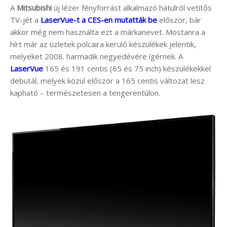
A
Mitsubishi
új lézer fényforrást alkalmazó hátulról vetítős
TV-jét a
LaserVue-t a CES-en mutatták be
először, bár
akkor még nem használta ezt a márkanevet. Mostanra a
hírt már az üzletek polcaira kerülő készülékek jelentik,
melyeket 2008. harmadik negyedévére ígérnek. A
LaserVue
165 és 191 centis (65 és 75 inch) készülékekkel
debütál, melyek közül először a 165 centis változat lesz
kapható – természetesen a tengerentúlon.