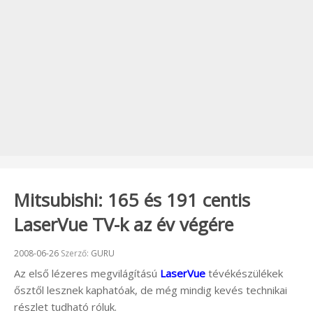
Mitsubishi: 165 és 191 centis
LaserVue TV-k az év végére
Beküldve:
2008-06-26
Szerző:
GURU
Az első lézeres megvilágítású
LaserVue
tévékészülékek
ősztől lesznek kaphatóak, de még mindig kevés technikai
részlet tudható róluk.