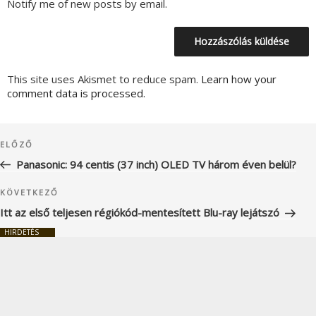
Notify me of new posts by email.
This site uses Akismet to reduce spam.
Learn how your
comment data is processed.
Bejegyzés
Korábbi
ELŐZŐ
navigáció
bejegyzés
Panasonic: 94 centis (37 inch) OLED TV három éven belül?
Következő
KÖVETKEZŐ
bejegyzés
Itt az első teljesen régiókód-mentesített Blu-ray lejátszó
HIRDETÉS