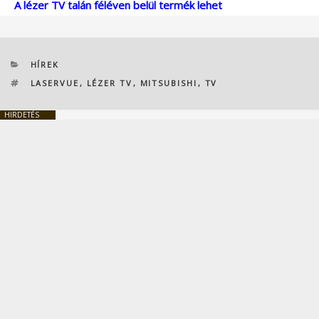
A lézer TV talán féléven belül termék lehet
KATEGÓRIÁK
HÍREK
CÍMKÉK
LASERVUE
,
LÉZER TV
,
MITSUBISHI
,
TV
HIRDETÉS