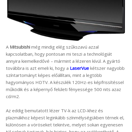
A
Mitsubishi
még mindig elég szűkszavú azzal
kapcsolatban, hogy pontosan mi teszi a technológiát
annyira kiemelkedővé – mármint a lézeren kívül. A gyártó
továbbra is azt emeli ki, hogy a
LaserVue
kétszer nagyobb
színtartományt képes előállítani, mint a legtöbb
hagyományos HDTV. A készülék 120Hz-es képfrissítéssel
működik és a képernyő felületi fényessége 500 nits azaz
cd/m2.
Az eddig bemutatott lézer TV-k az LCD-khez és
plazmákhoz képest leginkább színmélységükben térnek el,
különösen a vöröseket tekintve, melyet sokan egyenesen
túl soknak tartanak, bár biztos, hogy ez csökkenthető. A