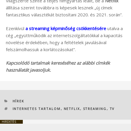
Világszerte szinte a teljes filmgyártás leállt, de a
Netflix
állítása szerint továbbra is képesek lesznek „új címek
fantasztikus választékát biztosítani 2020. és 2021. során”.
Ezenkívül
a streaming képminőség csökkentésére
utalva a
cég „együttműködik az internetszolgáltatókkal a kapacitás
növelése érdekében, hogy a feltételek javulásával
felszámolhassuk a korlátozásokat”.
Kapcsolódó tartalmak kereséséhez az alábbi címkék
használatát javasoljuk.
KATEGÓRIÁK
HÍREK
CÍMKÉK
INTERNETES TARTALOM
,
NETFLIX
,
STREAMING
,
TV
HIRDETÉS