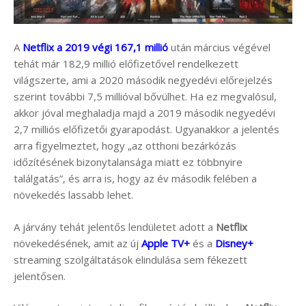
A
Netflix a 2019 végi 167,1 millió
után március végével
tehát már 182,9 millió előfizetővel rendelkezett
világszerte, ami a 2020 második negyedévi előrejelzés
szerint további 7,5 millióval bővülhet. Ha ez megvalósul,
akkor jóval meghaladja majd a 2019 második negyedévi
2,7 milliós előfizetői gyarapodást. Ugyanakkor a jelentés
arra figyelmeztet, hogy „az otthoni bezárkózás
időzítésének bizonytalansága miatt ez többnyire
találgatás”, és arra is, hogy az év második felében a
növekedés lassabb lehet.
A járvány tehát jelentős lendületet adott a
Netflix
növekedésének, amit az új
Apple TV+
és a
Disney+
streaming szolgáltatások elindulása sem fékezett
jelentősen.