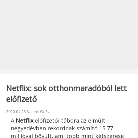
Netflix: sok otthonmaradóból lett
előfizető
Beküldve:
2020-04-23
Szerző:
GURU
A
Netflix
előfizetői tábora az elmúlt
negyedévben rekordnak számító 15,77
millióval bővült, ami több mint kétszerese