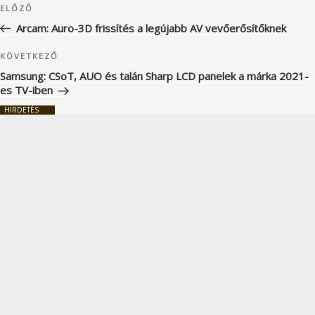
Korábbi
ELŐZŐ
navigáció
bejegyzés
Arcam: Auro-3D frissítés a legújabb AV vevőerősítőknek
Következő
KÖVETKEZŐ
bejegyzés
Samsung: CSoT, AUO és talán Sharp LCD panelek a márka 2021-
es TV-iben
HIRDETÉS