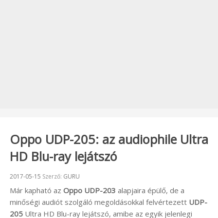
Oppo UDP-205: az audiophile Ultra
HD Blu-ray lejátszó
Beküldve:
2017-05-15
Szerző:
GURU
Már kapható az
Oppo UDP-203
alapjaira épülő, de a
minőségi audiót szolgáló megoldásokkal felvértezett
UDP-
205
Ultra HD Blu-ray lejátszó, amibe az egyik jelenlegi