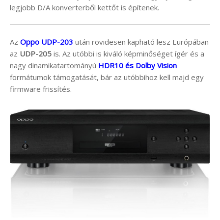
legjobb D/A konverterből kettőt is építenek.
Az
Oppo UDP-203
után rövidesen kapható lesz Európában
az
UDP-205
is. Az utóbbi is kiváló képminőséget ígér és a
nagy dinamikatartományú
HDR10 és Dolby Vision
formátumok támogatását, bár az utóbbihoz kell majd egy
firmware frissítés.