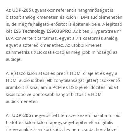
Az
UDP-205
ugyanakkor referencia hangminőséget is
biztosít analóg kimenetein és külön HDMI audiokimenetén
is, de még fejhallgató-erősítőt is építenek bele. A lejátszó
két
ESS Technology ES9038PRO
32 bites „HyperStream”
D/A konvertert tartalmaz, egyet a 7.1 csatornás analóg,
egyet a sztereó kimenethez. Az utóbbi kimenet
szimmetrikus XLR csatlakozóján még jobb minőségű az
audiojel.
A lejátszó külön stabil és precíz HDMI órajelet és egy a
HDMI audió időbeli jelbizonytalanságát (jitter) csökkentő
áramkört is kínál, ami a PCM és DSD jelek időzítési hibáit
kiküszöbölve pontosabb hangot biztosít a HDMI
audiokimeneten.
Az
UDP-205
megerősített fémszerkezetű házába toroid
trafót és külön-külön tápegységet építenek a digitális
illetve analóg áramkörökhöz. Így nem csoda, hogy közel