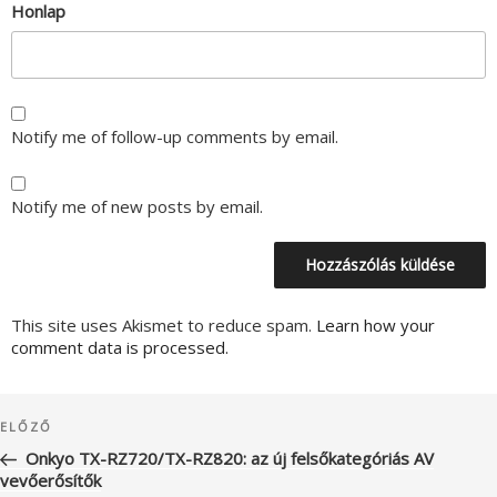
Honlap
Notify me of follow-up comments by email.
Notify me of new posts by email.
This site uses Akismet to reduce spam.
Learn how your
comment data is processed.
Bejegyzés
Korábbi
ELŐZŐ
navigáció
bejegyzés
Onkyo TX-RZ720/TX-RZ820: az új felsőkategóriás AV
vevőerősítők