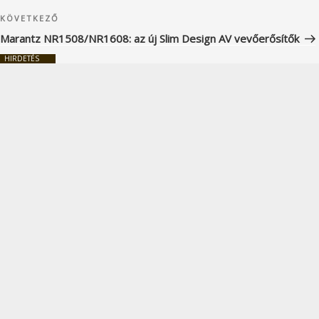
Következő
KÖVETKEZŐ
bejegyzés
Marantz NR1508/NR1608: az új Slim Design AV vevőerősítők
HIRDETÉS