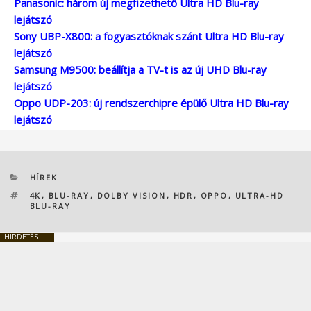
Panasonic: három új megfizethető Ultra HD Blu-ray
lejátszó
Sony UBP-X800: a fogyasztóknak szánt Ultra HD Blu-ray
lejátszó
Samsung M9500: beállítja a TV-t is az új UHD Blu-ray
lejátszó
Oppo UDP-203: új rendszerchipre épülő Ultra HD Blu-ray
lejátszó
KATEGÓRIÁK
HÍREK
CÍMKÉK
4K
,
BLU-RAY
,
DOLBY VISION
,
HDR
,
OPPO
,
ULTRA-HD
BLU-RAY
HIRDETÉS