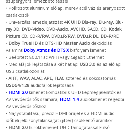
szupergyors lemezbetöltéssel
• Polírozott alumínium előlap, merev acél váz és aranyozott
csatlakozók
• Univerzális lemezlejátszás:
4K UHD Blu-ray, Blu-ray, Blu-
ray 3D, DVD-Video, DVD-Audio, AVCHD, SACD, CD, Kodak
Picture CD, CD-R/RW, DVD±R/RW, DVD±R DL, BD-R/RE
•
Dolby TrueHD
és
DTS-HD Master Audio
dekódolás
valamint
Dolby Atmos és DTS:X
bitfolyam kimenet
• Beépített 802.11ac Wi-Fi vagy Gigabit Ethernet
• Médiafájlok lejátszása a két hátlapi
USB 3.0
és az előlapi
USB csatlakozón át
•
AIFF, WAV, ALAC, APE, FLAC
sztereó és sokcsatornás
DSD64/128
audiofájlok lejátszása
•
HDMI 2.0
kimenet kompatibilis UHD képmegjelenítők és
AV vevőerősítők számára,
HDMI 1.4
audiokimenet régebbi
AV vevőerősítőkhöz
• Nagystabilitású, precíz HDMI órajel és a HDMI audió
időbeli jelbizonytalanságát (jitter) csökkentő áramkör
•
HDMI 2.0
hurokbemenet UHD támogatással külső