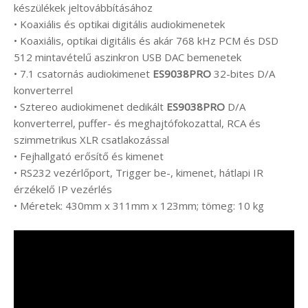
készülékek jeltovábbításához
• Koaxiális és optikai digitális audiokimenetek
• Koaxiális, optikai digitális és akár 768 kHz PCM és DSD
512 mintavételű aszinkron USB DAC bemenetek
• 7.1 csatornás audiokimenet
ES9038PRO
32-bites D/A
konverterrel
• Sztereo audiokimenet dedikált
ES9038PRO
D/A
konverterrel, puffer- és meghajtófokozattal, RCA és
szimmetrikus XLR csatlakozással
• Fejhallgató erősítő és kimenet
• RS232 vezérlőport, Trigger be-, kimenet, hátlapi IR
érzékelő IP vezérlés
• Méretek: 430mm x 311mm x 123mm; tömeg: 10 kg