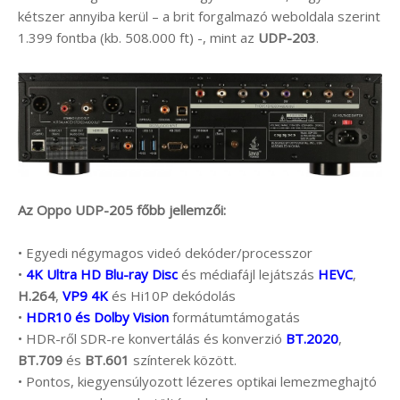
kétszer annyiba kerül – a brit forgalmazó weboldala szerint
1.399 fontba (kb. 508.000 ft) -, mint az
UDP-203
.
Az Oppo UDP-205 főbb jellemzői:
• Egyedi négymagos videó dekóder/processzor
•
4K Ultra HD Blu-ray Disc
és médiafájl lejátszás
HEVC
,
H.264
,
VP9 4K
és Hi10P dekódolás
•
HDR10 és Dolby Vision
formátumtámogatás
• HDR-ről SDR-re konvertálás és konverzió
BT.2020
,
BT.709
és
BT.601
színterek között.
• Pontos, kiegyensúlyozott lézeres optikai lemezmeghajtó