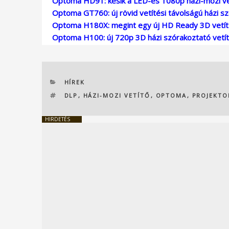
Optoma HD91: késik a LED-es 1080p házi-mozi ve
Optoma GT760: új rövid vetítési távolságú házi sz
Optoma H180X: megint egy új HD Ready 3D vetí
Optoma H100: új 720p 3D házi szórakoztató vetí
KATEGÓRIÁK
HÍREK
CÍMKÉK
DLP
,
HÁZI-MOZI VETÍTŐ
,
OPTOMA
,
PROJEKTO
HIRDETÉS