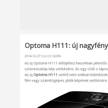
Optoma H111: új nagyfénye
Beküldve:
2014-12-27
Szerző:
GURU
Az új Optoma H111 elődjéhez hasonlóan jelentős 
sztereoszkóp kép vetítésére, és egy USB-s tápcsatl
Az új
Optoma H111
vetítő nem sokban különbözik
film vagy számítógépes játék képének vetítésére h