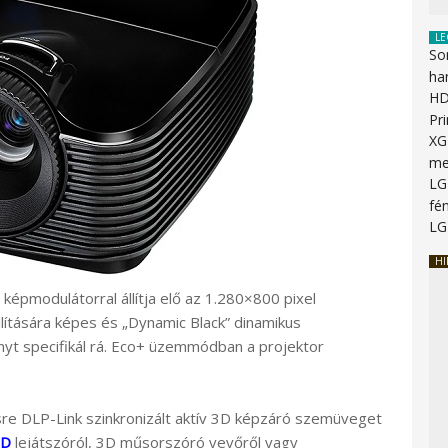
LE
So
ha
HD
Pr
XG
me
LG
fén
LG
HI
épmodulátorral állítja elő az 1.280×800 pixel
lítására képes és „Dynamic Black” dinamikus
nyt specifikál rá. Eco+ üzemmódban a projektor
re DLP-Link szinkronizált aktív 3D képzáró szemüveget
3D
lejátszóról, 3D műsorszóró vevőről vagy