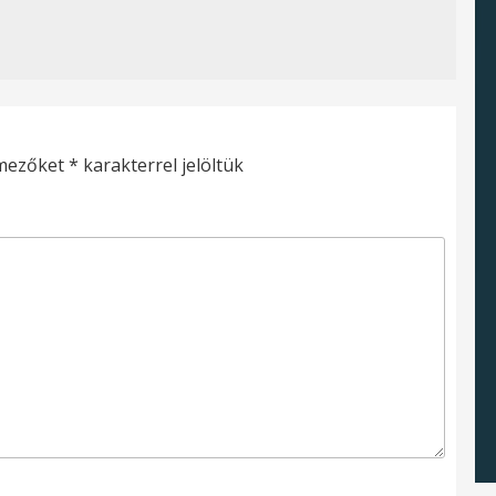
 mezőket
*
karakterrel jelöltük