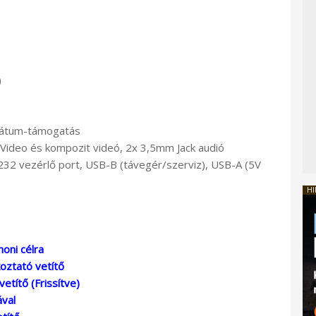
)
rmátum-támogatás
-Video és kompozit videó, 2x 3,5mm Jack audió
32 vezérlő port, USB-B (távegér/szerviz), USB-A (5V
HI
oni célra
oztató vetítő
títő (Frissítve)
ával