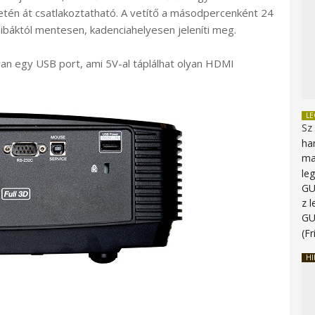
én át csatlakoztatható. A vetítő a másodpercenként 24
hibáktól mentesen, kadenciahelyesen jeleníti meg.
van egy USB port, ami 5V-al táplálhat olyan HDMI
L
Sz
ha
ma
le
G
z 
G
(Fr
HI