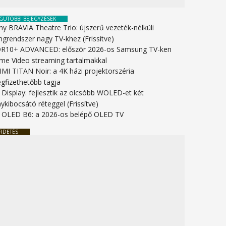
GUTÓBBI BEJEGYZÉSEK
ny BRAVIA Theatre Trio: újszerű vezeték-nélküli
ngrendszer nagy TV-khez (Frissítve)
R10+ ADVANCED: először 2026-os Samsung TV-ken
ime Video streaming tartalmakkal
IMI TITAN Noir: a 4K házi projektorszéria
gfizethetőbb tagja
 Display: fejlesztik az olcsóbb WOLED-et két
ykibocsátó réteggel (Frissítve)
 OLED B6: a 2026-os belépő OLED TV
RDETÉS