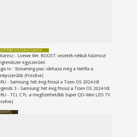
EGUTÓBBI HOZZÁSZÓLÁSOK
 Karesz
-
Loewe We. BOOST: vezeték-nélküli házimozi
ngrendszer egyszerűen
gis tv
-
Streaming piac: idehaza még a Netflix a
gnépszerűbb (Frissítve)
URU
-
Samsung: hét évig frissül a Tizen OS 2024-től
legends 3
-
Samsung: hét évig frissül a Tizen OS 2024-től
URU
-
TCL C7L: a megfizethetőbb Super QD-Mini LED TV
issítve)
RDETÉS