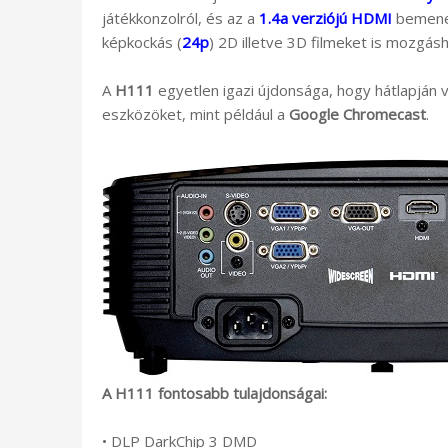
játékkonzolról, és az a
1.4a verziójú HDMI
bemenet
képkockás (
24p
) 2D illetve 3D filmeket is mozgás
A
H111
egyetlen igazi újdonsága, hogy hátlapján 
eszközöket, mint például a
Google Chromecast
.
A H111 fontosabb tulajdonságai:
• DLP DarkChip 3 DMD