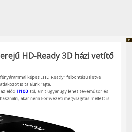
HI
rejű HD-Ready 3D házi vetítő
fényárammal képes „HD Ready” felbontású illetve
akozót is találunk rajta.
 az előd
H100
-tól, amit ugyanúgy lehet tévéműsor és
asználni, akár némi környezeti megvilágítás mellett is.