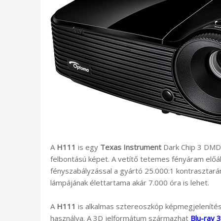
A
H111
is egy
Texas Instrument
Dark Chip 3 DMD k
felbontású képet. A vetítő tetemes fényáram előál
fényszabályzással a gyártó 25.000:1 kontrasztará
lámpájának élettartama akár 7.000 óra is lehet.
A
H111
is alkalmas sztereoszkóp képmegjelenítés
használva. A 3D jelformátum származhat
Blu-ray 