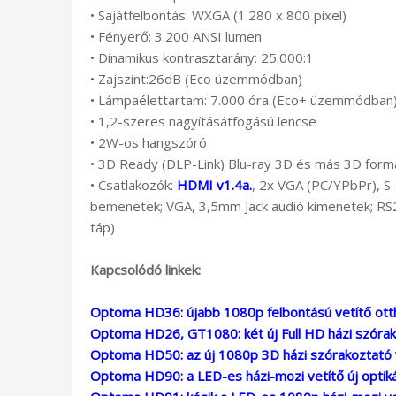
• Sajátfelbontás: WXGA (1.280 x 800 pixel)
• Fényerő: 3.200 ANSI lumen
• Dinamikus kontrasztarány: 25.000:1
• Zajszint:26dB (Eco üzemmódban)
• Lámpaélettartam: 7.000 óra (Eco+ üzemmódban
• 1,2-szeres nagyításátfogású lencse
• 2W-os hangszóró
• 3D Ready (DLP-Link) Blu-ray 3D és más 3D fo
• Csatlakozók:
HDMI v1.4a.
, 2x VGA (PC/YPbPr), S
bemenetek; VGA, 3,5mm Jack audió kimenetek; RS2
táp)
Kapcsolódó linkek:
Optoma HD36: újabb 1080p felbontású vetítő otth
Optoma HD26, GT1080: két új Full HD házi szórak
Optoma HD50: az új 1080p 3D házi szórakoztató ve
Optoma HD90: a LED-es házi-mozi vetítő új optik