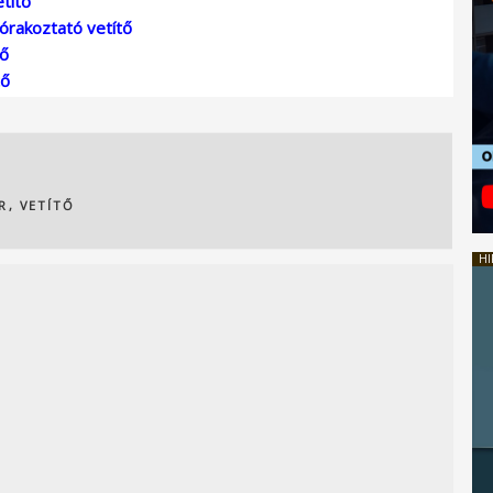
títő
órakoztató vetítő
tő
tő
R
,
VETÍTŐ
HI