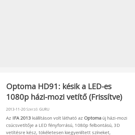
Optoma HD91: késik a LED-es
1080p házi-mozi vetítő (Frissítve)
Beküldve:
2013-11-20
Szerző:
GURU
Az
IFA 2013
kiállításon volt látható az
Optoma
új házi-mozi
csúcsvetítője a LED fényforrású, 1080p felbontású, 3D
vetítésre kész, tökéletesen kiegyenlített színeket,