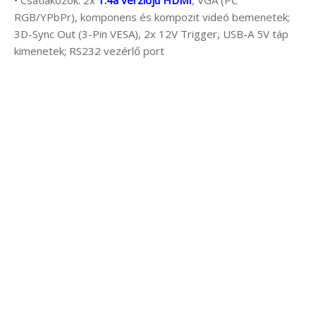
• Csatlakozók: 2x
1.4a verziójú HDMI
, VGA (PC
RGB/YPbPr), komponens és kompozit videó bemenetek;
3D-Sync Out (3-Pin VESA), 2x 12V Trigger, USB-A 5V táp
kimenetek; RS232 vezérlő port