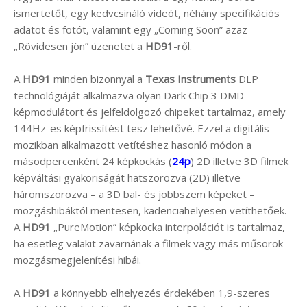
ismertetőt, egy kedvcsináló videót, néhány specifikációs
adatot és fotót, valamint egy „Coming Soon” azaz
„Rövidesen jön” üzenetet a
HD91
-ről.
A
HD91
minden bizonnyal a
Texas Instruments
DLP
technológiáját alkalmazva olyan Dark Chip 3 DMD
képmodulátort és jelfeldolgozó chipeket tartalmaz, amely
144Hz-es képfrissítést tesz lehetővé. Ezzel a digitális
mozikban alkalmazott vetítéshez hasonló módon a
másodpercenként 24 képkockás (
24p
) 2D illetve 3D filmek
képváltási gyakoriságát hatszorozva (2D) illetve
háromszorozva – a 3D bal- és jobbszem képeket –
mozgáshibáktól mentesen, kadenciahelyesen vetíthetőek.
A
HD91
„PureMotion” képkocka interpolációt is tartalmaz,
ha esetleg valakit zavarnának a filmek vagy más műsorok
mozgásmegjelenítési hibái.
A
HD91
a könnyebb elhelyezés érdekében 1,9-szeres