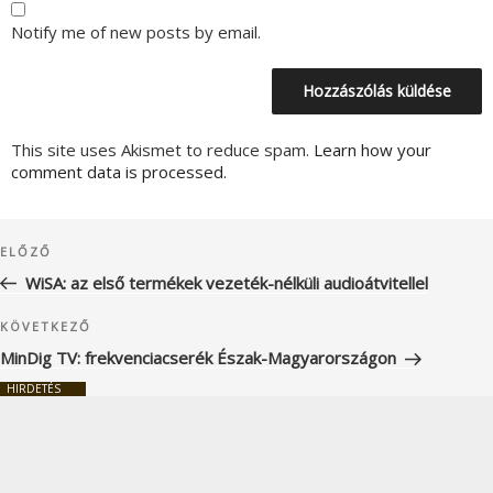
Notify me of new posts by email.
This site uses Akismet to reduce spam.
Learn how your
comment data is processed.
Bejegyzés
Korábbi
ELŐZŐ
navigáció
bejegyzés
WiSA: az első termékek vezeték-nélküli audioátvitellel
Következő
KÖVETKEZŐ
bejegyzés
MinDig TV: frekvenciacserék Észak-Magyarországon
HIRDETÉS