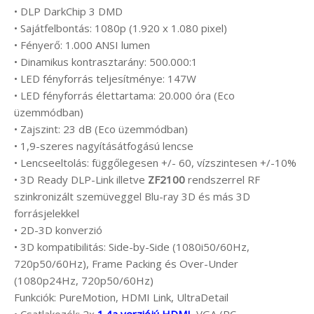
• DLP DarkChip 3 DMD
• Sajátfelbontás: 1080p (1.920 x 1.080 pixel)
• Fényerő: 1.000 ANSI lumen
• Dinamikus kontrasztarány: 500.000:1
• LED fényforrás teljesítménye: 147W
• LED fényforrás élettartama: 20.000 óra (Eco
üzemmódban)
• Zajszint: 23 dB (Eco üzemmódban)
• 1,9-szeres nagyításátfogású lencse
• Lencseeltolás: függőlegesen +/- 60, vízszintesen +/-10%
• 3D Ready DLP-Link illetve
ZF2100
rendszerrel RF
szinkronizált szemüveggel Blu-ray 3D és más 3D
forrásjelekkel
• 2D-3D konverzió
• 3D kompatibilitás: Side-by-Side (1080i50/60Hz,
720p50/60Hz), Frame Packing és Over-Under
(1080p24Hz, 720p50/60Hz)
Funkciók: PureMotion, HDMI Link, UltraDetail