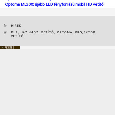
Optoma ML300: újabb LED fényforrású mobil HD vetítő
KATEGÓRIÁK
HÍREK
CÍMKÉK
DLP
,
HÁZI-MOZI VETÍTŐ
,
OPTOMA
,
PROJEKTOR
,
VETÍTŐ
HIRDETÉS