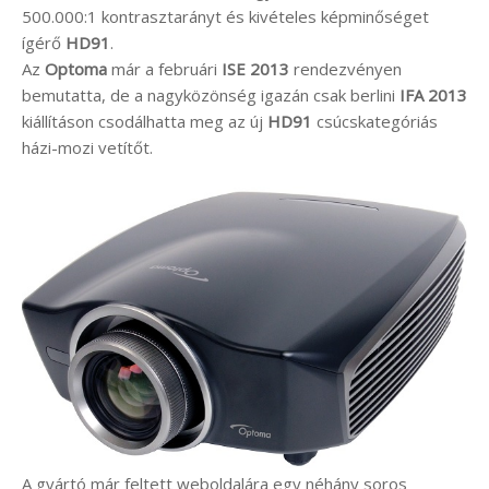
500.000:1 kontrasztarányt és kivételes képminőséget
ígérő
HD91
.
Az
Optoma
már a februári
ISE 2013
rendezvényen
bemutatta, de a nagyközönség igazán csak berlini
IFA 2013
kiállításon csodálhatta meg az új
HD91
csúcskategóriás
házi-mozi vetítőt.
A gyártó már feltett weboldalára egy néhány soros