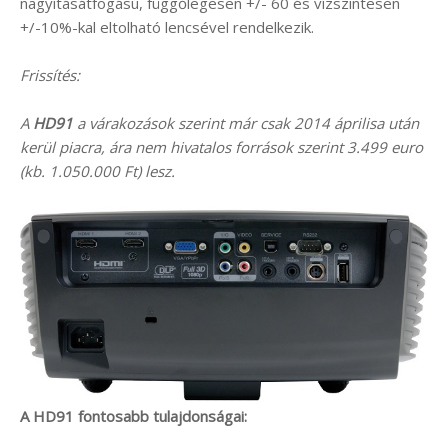
nagyításátfogású, függőlegesen +/- 60 és vízszintesen
+/-10%-kal eltolható lencsével rendelkezik.
Frissítés:
A
HD91
a várakozások szerint már csak 2014 áprilisa után
kerül piacra, ára nem hivatalos források szerint 3.499 euro
(kb. 1.050.000 Ft) lesz.
A HD91 fontosabb tulajdonságai: