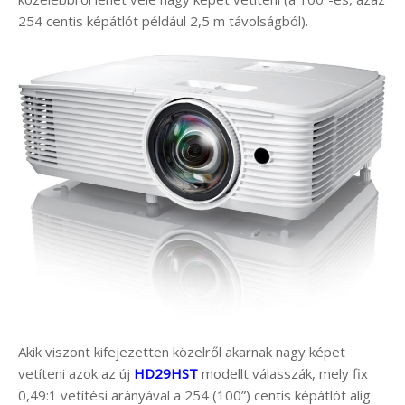
254 centis képátlót például 2,5 m távolságból).
Akik viszont kifejezetten közelről akarnak nagy képet
vetíteni azok az új
HD29HST
modellt válasszák, mely fix
0,49:1 vetítési arányával a 254 (100”) centis képátlót alig