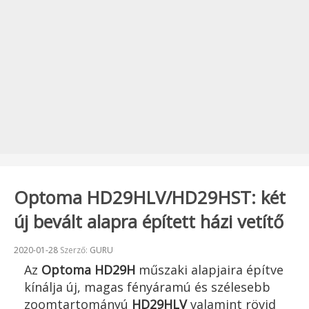
Optoma HD29HLV/HD29HST: két
új bevált alapra épített házi vetítő
Beküldve:
2020-01-28
Szerző:
GURU
Az
Optoma
HD29H
műszaki alapjaira építve
kínálja új, magas fényáramú és szélesebb
zoomtartományú
HD29HLV
valamint rövid