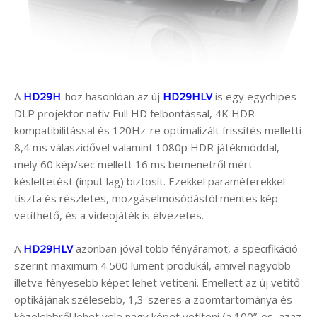
A
HD29H
-hoz hasonlóan az új
HD29HLV
is egy egychipes
DLP projektor natív Full HD felbontással, 4K HDR
kompatibilitással és 120Hz-re optimalizált frissítés melletti
8,4 ms válaszidővel valamint 1080p HDR játékmóddal,
mely 60 kép/sec mellett 16 ms bemenetről mért
késleltetést (input lag) biztosít. Ezekkel paraméterekkel
tiszta és részletes, mozgáselmosódástól mentes kép
vetíthető, és a videojáték is élvezetes.
A
HD29HLV
azonban jóval több fényáramot, a specifikáció
szerint maximum 4.500 lument produkál, amivel nagyobb
illetve fényesebb képet lehet vetíteni. Emellett az új vetítő
optikájának szélesebb, 1,3-szeres a zoomtartománya és
közelebbről lehet vele nagy képet vetíteni (a 100”-es, azaz