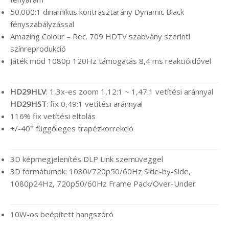
50.000:1 dinamikus kontrasztarány Dynamic Black
fényszabályzással
Amazing Colour – Rec. 709 HDTV szabvány szerinti
színreprodukció
Játék mód 1080p 120Hz támogatás 8,4 ms reakcióidővel
HD29HLV
: 1,3x-es zoom 1,12:1 ~ 1,47:1 vetítési aránnyal
HD29HST
: fix 0,49:1 vetítési aránnyal
116% fix vetítési eltolás
+/-40° függőleges trapézkorrekció
3D képmegjelenítés DLP Link szemüveggel
3D formátumok: 1080i/720p50/60Hz Side-by-Side,
1080p24Hz, 720p50/60Hz Frame Pack/Over-Under
10W-os beépített hangszóró