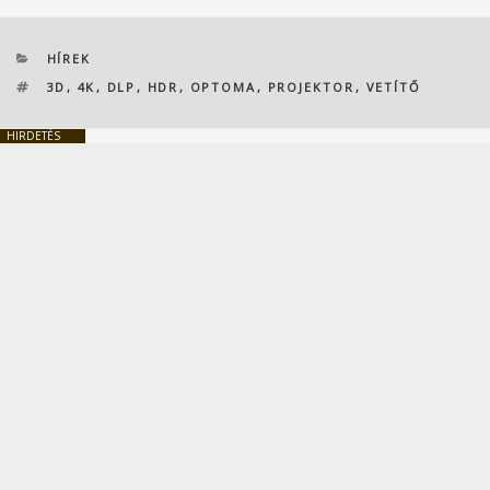
KATEGÓRIÁK
HÍREK
CÍMKÉK
3D
,
4K
,
DLP
,
HDR
,
OPTOMA
,
PROJEKTOR
,
VETÍTŐ
HIRDETÉS