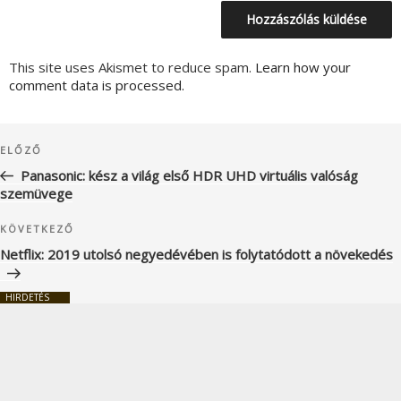
This site uses Akismet to reduce spam.
Learn how your
comment data is processed.
Bejegyzés
Korábbi
ELŐZŐ
navigáció
bejegyzés
Panasonic: kész a világ első HDR UHD virtuális valóság
szemüvege
Következő
KÖVETKEZŐ
bejegyzés
Netflix: 2019 utolsó negyedévében is folytatódott a növekedés
HIRDETÉS