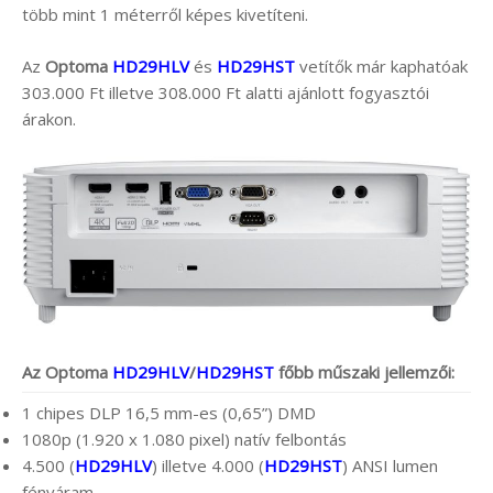
több mint 1 méterről képes kivetíteni.
Az
Optoma
HD29HLV
és
HD29HST
vetítők már kaphatóak
303.000 Ft illetve 308.000 Ft alatti ajánlott fogyasztói
árakon.
Az Optoma
HD29HLV
/
HD29HST
főbb műszaki jellemzői:
1 chipes DLP 16,5 mm-es (0,65”) DMD
1080p (1.920 x 1.080 pixel) natív felbontás
4.500 (
HD29HLV
) illetve 4.000 (
HD29HST
) ANSI lumen
fényáram