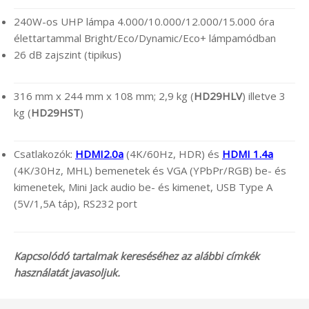
240W-os UHP lámpa 4.000/10.000/12.000/15.000 óra
élettartammal Bright/Eco/Dynamic/Eco+ lámpamódban
26 dB zajszint (tipikus)
316 mm x 244 mm x 108 mm; 2,9 kg (
HD29HLV
) illetve 3
kg (
HD29HST
)
Csatlakozók:
HDMI2.0a
(4K/60Hz, HDR) és
HDMI 1.4a
(4K/30Hz, MHL) bemenetek és VGA (YPbPr/RGB) be- és
kimenetek, Mini Jack audio be- és kimenet, USB Type A
(5V/1,5A táp), RS232 port
Kapcsolódó tartalmak kereséséhez az alábbi címkék
használatát javasoljuk.