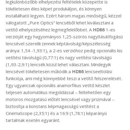
legkülönbözőbb elhelyezési feltételek közepette is
tökéletesen éles képet produkáljon, és könnyen
installálható legyen. Ezért három magas minőségű, kézzel
válogatott „Pure Optics” lencséből lehet kiválasztani a
vetítő elhelyezéséhez legmegfelelőbbet. A
HD86
1-es
verzióját egy hagyományos 1,25-szörös nagyításátfogású
lencsével szerelik (ennek képtávolság/képszélesség
aránya: 1,54 -1,93:1), a 2-es verzióhoz pedig opcionális kis
vetítési távolságú (0,77:1) és nagy vetítési távolságú
(1,93-2,9:1) lencsék közül lehet választani. Mindegyik
lencsével tökéletesen működik a
HD86
lencseeltolási
funkciója, ami még könnyebbé teszi a vetítő felszerelését.
Egy ugyancsak opcionális anamorfikus vetítő készlet
teljesen automatikus megoldással – feltehetően egy
motoros mozgatású előtét lencsével vagy prizmával –
biztosítja a konstans képmagasságú vetítést a
CinemaScope (2,35:1) és a 16:9 (1,78:1) képarányú
tartalmak esetén egyaránt.