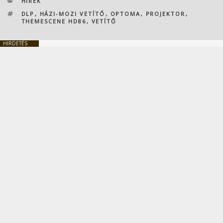
KATEGÓRIÁK
HÍREK
CÍMKÉK
DLP
,
HÁZI-MOZI VETÍTŐ
,
OPTOMA
,
PROJEKTOR
,
THEMESCENE HD86
,
VETÍTŐ
HIRDETÉS