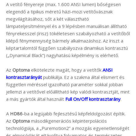
A vetítő fényereje (max. 1.600 ANSI lumen) bőségesen
elegendő a tipikus méretű házi-mozi vetítővásznak
megvilágításához, sőt a két választható
lámpateljesítménnyel és a 9 lépésben manuálisan állítható
fényrekesszel (írisz) tökéletesen szabályozható a vetítőből
kilépő fénymennyiség bármely alkalmazáshoz. Az íriszt a
képtartalomtól függően szabályozva dinamikus kontrasztú
(„Dynamical Black”) nagyhatású képélmény is elérhető.
Az
Optoma
elkötelezte magát, hogy a vetítők
ANSI
kontrasztarányát
publikálja. Ez a szakma által elismert és
független méréssel igazolható paraméter sokkal jobban
jellemzi a vetítővel előállítható kép valódi kontrasztját, mint
a más gyártók által használt
Full On/Off kontrasztarány
.
A
HD86
-ba a legújabb fejlesztésű képfeldolgozást építik.
Az
Optoma
másodikgenerációs képinterpolációs
technológiája, a „Puremotion2” a mozgás egyenetlenségét
és elmosódását eltávolítva folyamatos és természetes