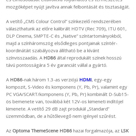
mozgóképet nyújt javítva annak felbontását és tisztaságát.
A vetítő „CMS Colour Control” színkezelő rendszerében
választhatunk az előre kalibrált HDTV (Rec 709), ITU 601,
DLP Cinema, SMPTE-C és „Native” színtartományokból,
majd a színháromszög elsődleges pontjainak színtér-
koordinátáit szabályozva állítható be a kívánt
színvisszaadás. A
HD86
által reprodukált színek hosszú
távú pontosságára 5 év garanciát vállal a gyártó.
A
HD86
-nak három 1.3-as verziójú
HDMI
, egy-egy
kompozit, S-Video és komponens (Y, Pb, Pr), valamint egy
PC VGA/SCART/komponens (Y, Pb, Pr) kombinált D-Sub15-
ös bemenete van, továbbá két 12V-os kimeneti indítójel
kimenete. A vetítő 29 dB zajt produkál „Standard”
üzemmódban, de a hűtőlevegő nem igényel szűrést.
Az
Optoma ThemeScene HD86
hazai forgalmazója, az
LSK