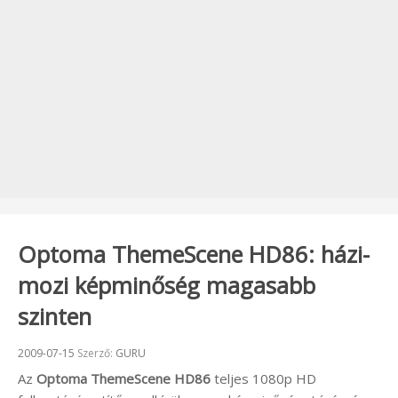
Optoma ThemeScene HD86: házi-
mozi képminőség magasabb
szinten
Beküldve:
2009-07-15
Szerző:
GURU
Az
Optoma ThemeScene HD86
teljes 1080p HD