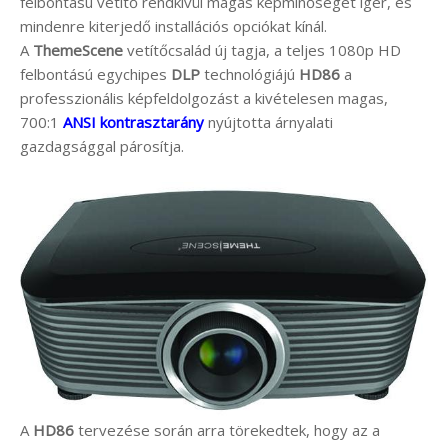
felbontású vetítő rendkívül magas képminőséget ígér, és
mindenre kiterjedő installációs opciókat kínál.
A
ThemeScene
vetítőcsalád új tagja, a teljes 1080p HD
felbontású egychipes
DLP
technológiájú
HD86
a
professzionális képfeldolgozást a kivételesen magas,
700:1
ANSI kontrasztarány
nyújtotta árnyalati
gazdagsággal párosítja.
A
HD86
tervezése során arra törekedtek, hogy az a