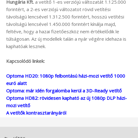
Hungária Kft.
a vetítő 1-es verziójú változatát 1.125.000
forintért, a 2-es verziójú változatot rövid vetítési
távolságú lencsével 1.312.500 forintért, hosszú vetítési
távolságú lencsével 1.450.000 forintért kínálja majd,
feltéve, hogy a hazai fizetőeszköz nem értékelődik le
túlságosan. Az új modellek talán a nyár végére idehaza is
kaphatóak lesznek.
Kapcsolódó linkek:
Optoma HD20: 1080p felbontású házi-mozi vetítő 1000
euró alatt
Optoma: már idén forgalomba kerül a 3D-Ready vetítő
Optoma HD82: rövidesen kapható az új 1080p DLP házi-
mozi vetítő
A vetítők kontrasztarányáról