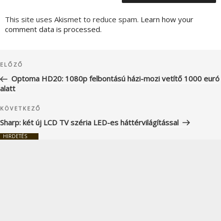
This site uses Akismet to reduce spam.
Learn how your
comment data is processed.
Bejegyzés
Korábbi
ELŐZŐ
navigáció
bejegyzés
Optoma HD20: 1080p felbontású házi-mozi vetítő 1000 euró
alatt
Következő
KÖVETKEZŐ
bejegyzés
Sharp: két új LCD TV széria LED-es háttérvilágítással
HIRDETÉS