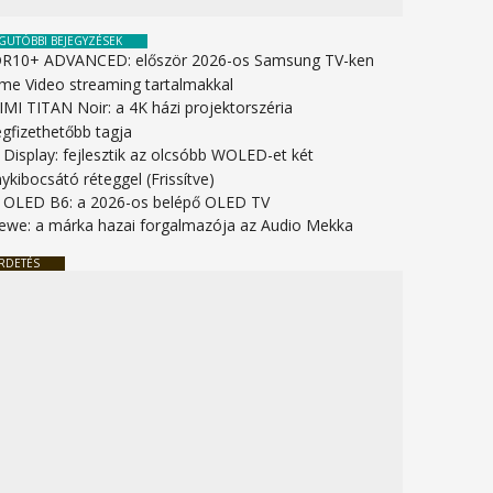
GUTÓBBI BEJEGYZÉSEK
R10+ ADVANCED: először 2026-os Samsung TV-ken
ime Video streaming tartalmakkal
IMI TITAN Noir: a 4K házi projektorszéria
gfizethetőbb tagja
 Display: fejlesztik az olcsóbb WOLED-et két
ykibocsátó réteggel (Frissítve)
 OLED B6: a 2026-os belépő OLED TV
ewe: a márka hazai forgalmazója az Audio Mekka
RDETÉS