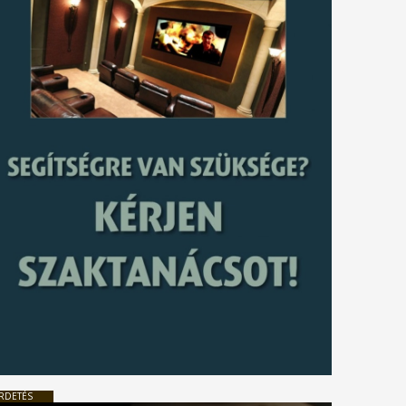
tkező
gyzés
RDETÉS