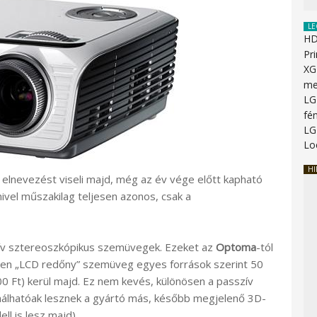
LE
HD
Pr
XG
me
LG
fén
LG
Lo
HI
elnevezést viseli majd, még az év vége előtt kapható
mivel műszakilag teljesen azonos, csak a
tív sztereoszkópikus szemüvegek. Ezeket az
Optoma
-tól
lyen „LCD redőny” szemüveg egyes források szerint 50
00 Ft) kerül majd. Ez nem kevés, különösen a passzív
nálhatóak lesznek a gyártó más, később megjelenő 3D-
ll is lesz majd).