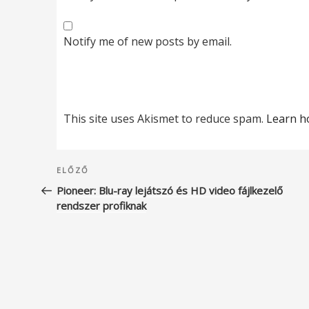
Notify me of new posts by email.
This site uses Akismet to reduce spam.
Learn h
Bejegyzés
Korábbi
ELŐZŐ
navigáció
bejegyzés
Pioneer: Blu-ray lejátszó és HD video fájlkezelő
rendszer profiknak