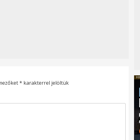
HI
 mezőket
*
karakterrel jelöltük