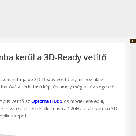
HI
ba kerül a 3D-Ready vetítő
ításon mutatja be 3D-Ready vetítőjét, amihez aktív
thatóvá a térhatású kép, és amely még az év vége előtt
típus vetítő az
Optoma HD65
-ös modelljére épül,
 frissítéssel tették alkalmasá a 120Hz-es frissítésű 3D
kópikus képet.