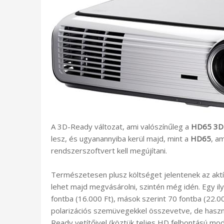
A 3D-Ready változat, ami valószínűleg a
HD65 3D
lesz, és ugyanannyiba kerül majd, mint a
HD65
, a
rendszerszoftvert kell megújítani.
Természetesen plusz költséget jelentenek az ak
lehet majd megvásárolni, szintén még idén. Egy i
fontba (16.000 Ft), mások szerint 70 fontba (22.0
polarizációs szemüvegekkel összevetve, de hasz
Ready vetítőivel (köztük teljes HD felbontású mode