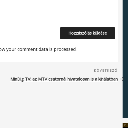
ow your comment data is processed.
Köve
KÖVETKEZŐ
beje
MinDig TV: az MTV csatornái hivatalosan is a kínálatban
HI