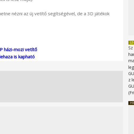
hetne nézni az új vetítő segítségével, de a 3D játékok
L
Sz
 házi-mozi vetítő
ha
ehaza is kapható
ma
le
G
z 
G
(Fr
HI