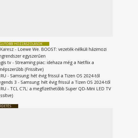
EGUTÓBBI HOZZÁSZÓLÁSOK
 Karesz
-
Loewe We. BOOST: vezeték-nélküli házimozi
ngrendszer egyszerűen
gis tv
-
Streaming piac: idehaza még a Netflix a
gnépszerűbb (Frissítve)
URU
-
Samsung: hét évig frissül a Tizen OS 2024-től
legends 3
-
Samsung: hét évig frissül a Tizen OS 2024-től
URU
-
TCL C7L: a megfizethetőbb Super QD-Mini LED TV
issítve)
RDETÉS