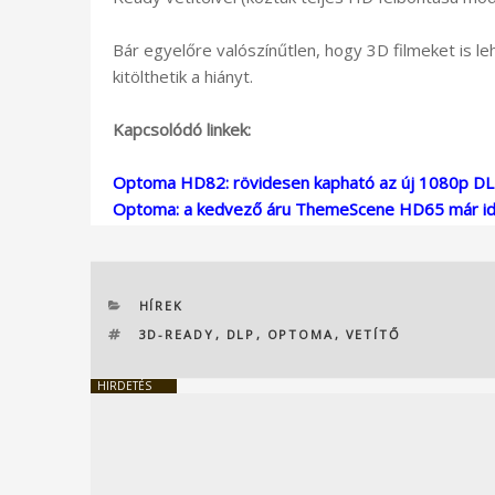
Bár egyelőre valószínűtlen, hogy 3D filmeket is le
kitölthetik a hiányt.
Kapcsolódó linkek:
Optoma HD82: rövidesen kapható az új 1080p DLP
Optoma: a kedvező áru ThemeScene HD65 már id
KATEGÓRIÁK
HÍREK
CÍMKÉK
3D-READY
,
DLP
,
OPTOMA
,
VETÍTŐ
HIRDETÉS