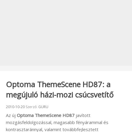
Optoma ThemeScene HD87: a
megújuló házi-mozi csúcsvetítő
Beküldve:
2010-10-20
Szerző:
GURU
Az új
Optoma ThemeScene HD87
javított
mozgásfeldolgozással, magasabb fényárammal és
kontrasztaránnyal, valamint továbbfejlesztett