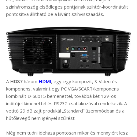
színháromszög elsődleges pontjainak színtér-koordinátáit
pontosítva állítható be a kívánt színvisszaadás.
A
HD87
három
HDMI
, egy-egy kompozit, S-Video és
komponens, valamint egy PC VGA/SCART/komponens
kombinált D-Sub15 bemenettel, továbbá két 12V-os
indítójel kimenettel és RS232 csatlakozóval rendelkezik. A
vetítő 29 dB zajt produkál „Standard” üzemmódban és a
hűtőlevegő nem igényel szűrést.
Még nem tudni idehaza pontosan mikor és mennyiért lesz