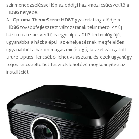
színmenedzseléssel lép az eddigi házi-mozi csúcsvetítő a
HD86
helyébe.
Az
Optoma ThemeScene HD87
gyakorlatilag elődje a
HD86
továbbfejlesztett változatának tekinthető. Az új
házi-mozi csúcsvetítő is egychipes DLP technológiájú,
ugyanabba a házba épül, az elhelyezésnek megfelelően
ugyanabból a három magas minőségű, kézzel válogatott
„Pure Optics” lencséből lehet választani, és ezek ugyanúgy
teljes lencseeltolást tesznek lehetővé megkönnyítve az
installációt.