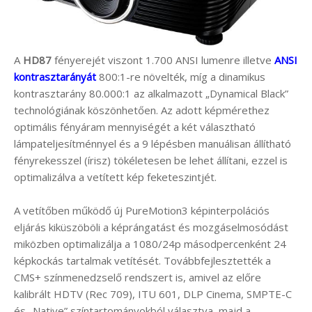
A
HD87
fényerejét viszont 1.700 ANSI lumenre illetve
ANSI
kontrasztarányát
800:1-re növelték, míg a dinamikus
kontrasztarány 80.000:1 az alkalmazott „Dynamical Black”
technológiának köszönhetően. Az adott képmérethez
optimális fényáram mennyiségét a két választható
lámpateljesítménnyel és a 9 lépésben manuálisan állítható
fényrekesszel (írisz) tökéletesen be lehet állítani, ezzel is
optimalizálva a vetített kép feketeszintjét.
A vetítőben működő új PureMotion3 képinterpolációs
eljárás kiküszöböli a képrángatást és mozgáselmosódást
miközben optimalizálja a 1080/24p másodpercenként 24
képkockás tartalmak vetítését. Továbbfejlesztették a
CMS+ színmenedzselő rendszert is, amivel az előre
kalibrált HDTV (Rec 709), ITU 601, DLP Cinema, SMPTE-C
és „Native” színtartományokból választva, majd a