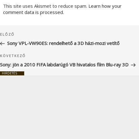
This site uses Akismet to reduce spam.
Learn how your
comment data is processed.
Bejegyzés
Korábbi
ELŐZŐ
navigáció
bejegyzés
Sony VPL-VW90ES: rendelhető a 3D házi-mozi vetítő
Következő
KÖVETKEZŐ
bejegyzés
Sony: jön a 2010 FIFA labdarúgó VB hivatalos film Blu-ray 3D
HIRDETÉS