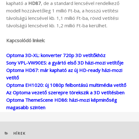
kapható a
HD87
, de a standard lencsével rendelkező
modell hozzávetőleg 1 millió Ft-ba, a hosszú vetítési
távolságú lencsével kb. 1,1 millió Ft-ba, rövid vetítési
távolságú lencsével kb. 1,2 millió Ft-ba kerülhet.
Kapcsolódó linkek:
Optoma 3D-XL: konverter 720p 3D vetítőkhöz
Sony VPL-VW90ES: a gyártó első 3D házi-mozi vetítője
Optoma HD67: már kapható az új HD-ready házi-mozi
vetítő
Optoma EH1020: új 1080p felbontású multimédia vetítő
Az Optoma vezető szerepre törekszik a 3D vetítésben
Optoma ThemeScene HD86: házi-mozi képminőség
magasabb szinten
KATEGÓRIÁK
HÍREK