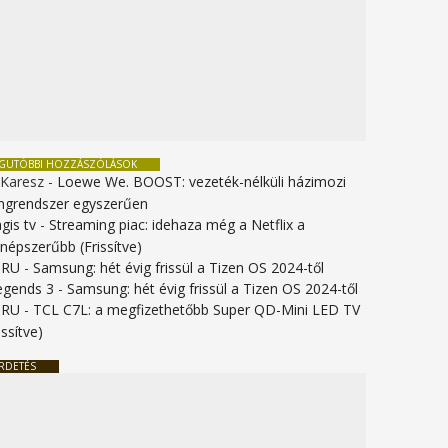
EGUTÓBBI HOZZÁSZÓLÁSOK
 Karesz
-
Loewe We. BOOST: vezeték-nélküli házimozi
ngrendszer egyszerűen
gis tv
-
Streaming piac: idehaza még a Netflix a
gnépszerűbb (Frissítve)
URU
-
Samsung: hét évig frissül a Tizen OS 2024-től
legends 3
-
Samsung: hét évig frissül a Tizen OS 2024-től
URU
-
TCL C7L: a megfizethetőbb Super QD-Mini LED TV
issítve)
RDETÉS