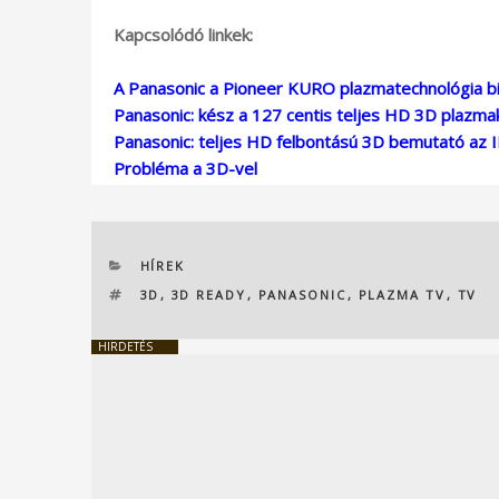
Kapcsolódó linkek:
A Panasonic a Pioneer KURO plazmatechnológia b
Panasonic: kész a 127 centis teljes HD 3D plazma
Panasonic: teljes HD felbontású 3D bemutató az 
Probléma a 3D-vel
KATEGÓRIÁK
HÍREK
CÍMKÉK
3D
,
3D READY
,
PANASONIC
,
PLAZMA TV
,
TV
HIRDETÉS