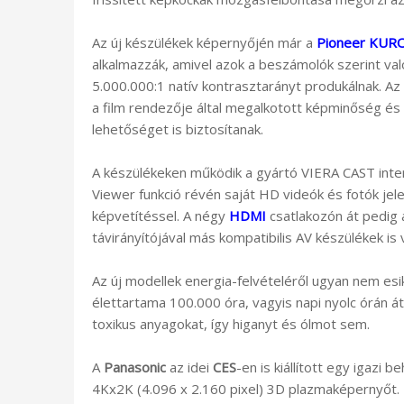
Az új készülékek képernyőjén már a
Pioneer KURO
alkalmazzák, amivel azok a beszámolók szerint val
5.000.000:1 natív kontrasztarányt produkálnak. A
a film rendezője által megalkotott képminőség és s
lehetőséget is biztosítanak.
A készülékeken működik a gyártó VIERA CAST inter
Viewer funkció révén saját HD videók és fotók je
képvetítéssel. A négy
HDMI
csatlakozón át pedig a
távirányítójával más kompatibilis AV készülékek is
Az új modellek energia-felvételéről ugyan nem esi
élettartama 100.000 óra, vagyis napi nyolc órán á
toxikus anyagokat, így higanyt és ólmot sem.
A
Panasonic
az idei
CES
-en is kiállított egy igazi
4Kx2K (4.096 x 2.160 pixel) 3D plazmaképernyőt.