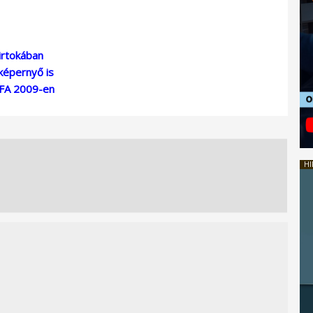
irtokában
képernyő is
IFA 2009-en
HI