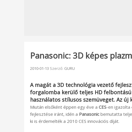
Panasonic: 3D képes plazm
Beküldve:
2010-01-13
Szerző:
GURU
A magát a 3D technológia vezető fejles
forgalomba kerülő teljes HD felbontású
használatos stílusos szemüveget. Az új k
Miután elsőként éppen egy éve a
CES
-en igazolta
fejlesztése iránt, idén a
Panasonic
bemutatta telj
ki is érdemelték a 2010 CES innovációs díját.