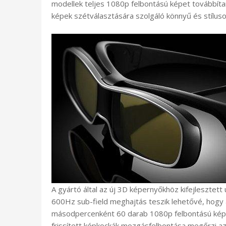
modellek teljes 1080p felbontású képet továbbíta
képek szétválasztására szolgáló könnyű és stílu
A gyártó által az új 3D képernyőkhöz kifejlesztett
600Hz sub-field meghajtás teszik lehetővé, hogy
másodpercenként 60 darab 1080p felbontású képko
frissített képkockák mozgásfelbontása megőrzi az