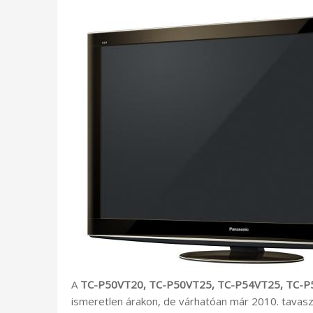
A
TC-P50VT20, TC-P50VT25, TC-P54VT25, TC-
ismeretlen árakon, de várhatóan már 2010. tavasz