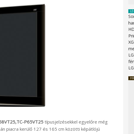
LE
So
ha
HD
Pr
XG
me
LG
fén
LG
HI
P58VT25,TC-P65VT25
típusjelzésekkel egyelőre még
án piacra kerülő 127 és 165 cm közötti képátlójú