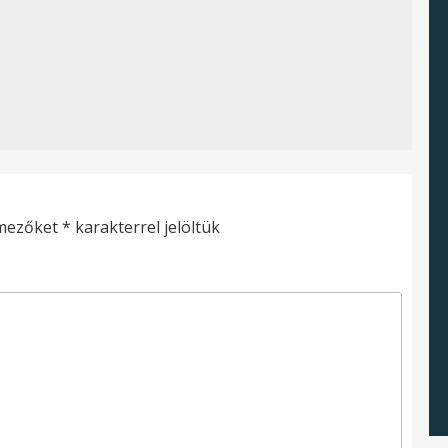
 mezőket
*
karakterrel jelöltük