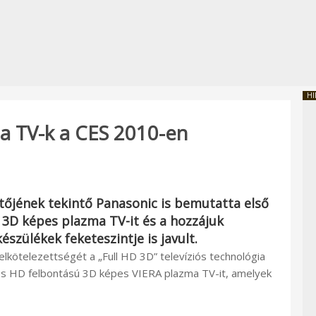
HI
a TV-k a CES 2010-en
ztőjének tekintő
Panasonic
is bemutatta első
 3D képes plazma TV-it és a hozzájuk
észülékek feketeszintje is javult.
 elkötelezettségét a „Full HD 3D” televíziós technológia
es HD felbontású 3D képes VIERA plazma TV-it, amelyek