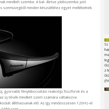
nak mindkét szembe. A bal- illetve jobbszembe jutó
sos szemüvegből minden készülékhez egyet mellékelnek.
L
Sz
ha
ma
le
G
z 
G
(Fr
HI
 új, gyorsabb fénykibocsátási reakciójú foszforok és a
 az új tévék mindkét szem számára váltakozva
ckát állíthassanak elő. Az így mindösszesen 120Hz-el
 1080 sort.