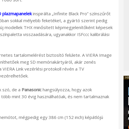
 plazmapanelek
inspirálta „Infinite Black Pro” színszűrőt
óban sokkal mélyebb feketéket, a gyártó szerint pedig
z új modellek THX minősített képmegjelenítőként képesek
zínpaletta visszaadására, ugyanakkor ISFccc kalibrálási
netes tartalomelérést biztosító felülete. A VIERA Image
leníthetőek meg SD memóriakártyáról, akár zenés
 VIERA Link vezérlési protokoll révén a TV
 vezérelhetőek.
HI
k szó, de a
Panasonic
hangsúlyozza, hogy azok
t több mint 30 évig használhatóak, és nem tartalmaznak
 behemótot, mégpedig egy 386 cm (152 inch) képátlójú