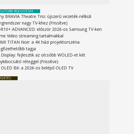
GUTÓBBI BEJEGYZÉSEK
ny BRAVIA Theatre Trio: újszerű vezeték-nélküli
ngrendszer nagy TV-khez (Frissítve)
R10+ ADVANCED: először 2026-os Samsung TV-ken
ime Video streaming tartalmakkal
IMI TITAN Noir: a 4K házi projektorszéria
gfizethetőbb tagja
 Display: fejlesztik az olcsóbb WOLED-et két
ykibocsátó réteggel (Frissítve)
 OLED B6: a 2026-os belépő OLED TV
RDETÉS