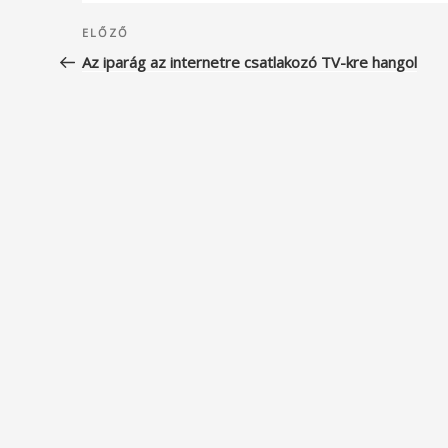
Bejegyzés
Korábbi
ELŐZŐ
navigáció
bejegyzés
Az iparág az internetre csatlakozó TV-kre hangol