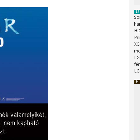
LE
So
ha
HD
Pr
XG
me
LG
fén
LG
HI