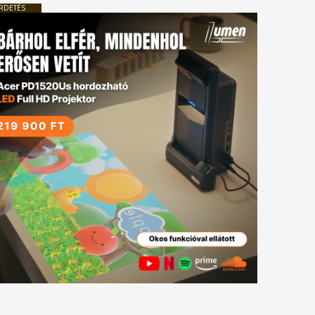
RDETÉS
tkező
gyzés