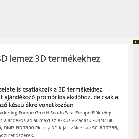
HI
 3D lemez 3D termékekhez
elete is csatlakozik a 3D termékekhez
t ajándékozó promóciós akcióhoz, de csak a
szó készülékre vonatkozóan.
arketing Europe GmbH South-East Europe Fióktelep
ez ajándékba adják majd az exkluzív kiadású
Avatar
Blu-
0
,
DMP-BDT300
Blu-ray 3D lejátszók és az
SC-BTT755
,
mozi rendszerek.