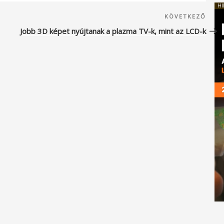
HI
Köve
KÖVETKEZŐ
beje
Jobb 3D képet nyújtanak a plazma TV-k, mint az LCD-k