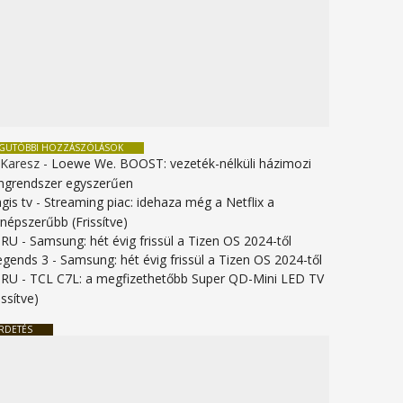
EGUTÓBBI HOZZÁSZÓLÁSOK
 Karesz
-
Loewe We. BOOST: vezeték-nélküli házimozi
ngrendszer egyszerűen
gis tv
-
Streaming piac: idehaza még a Netflix a
gnépszerűbb (Frissítve)
URU
-
Samsung: hét évig frissül a Tizen OS 2024-től
legends 3
-
Samsung: hét évig frissül a Tizen OS 2024-től
URU
-
TCL C7L: a megfizethetőbb Super QD-Mini LED TV
issítve)
RDETÉS