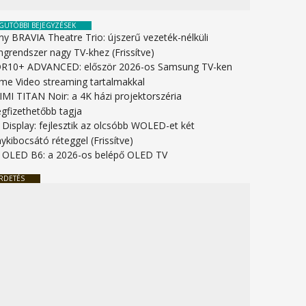
GUTÓBBI BEJEGYZÉSEK
ny BRAVIA Theatre Trio: újszerű vezeték-nélküli
ngrendszer nagy TV-khez (Frissítve)
R10+ ADVANCED: először 2026-os Samsung TV-ken
ime Video streaming tartalmakkal
IMI TITAN Noir: a 4K házi projektorszéria
gfizethetőbb tagja
 Display: fejlesztik az olcsóbb WOLED-et két
ykibocsátó réteggel (Frissítve)
 OLED B6: a 2026-os belépő OLED TV
RDETÉS