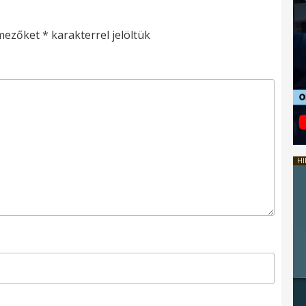
 mezőket
*
karakterrel jelöltük
HI