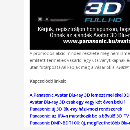
A promóciós akció minden részlete még nem ismert
említett termékek vásárlói egy utalványt kapnak é
után futárpostával kapják meg a vásárlók a
Avatar
Kapcsolódó linkek:
A Panasonic Avatar Blu-ray 3D lemezt mellékel 3D
Avatar Blu-ray 3D csak egy vagy két éven belül?
Panasonic: új 3D Blu-ray házi-mozi rendszerek
Panasonic: az IFA-n mutatkozik be a bővülő 3D TV 
Panasonic DMP-BDT100: új, megfizethetőbb Blu-r