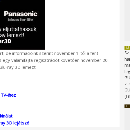
L
Sz
, de információink szerint november 1-től a fent
ha
s egy valamifajta regisztrációt követően november 20.
ma
Blu-ray 3D lemezt.
le
G
z 
G
 TV-ihez
(Fr
HI
kínálat
ay 3D lejátszó