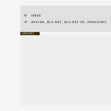
KATEGÓRIÁK
HÍREK
CÍMKÉK
AVATAR
,
BLU-RAY
,
BLU-RAY 3D
,
PANASONIC
HIRDETÉS