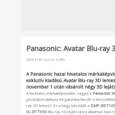
Panasonic: Avatar Blu-ray
Beküldve:
2010-11-01
Szerző:
GURU
A
Panasonic
hazai hivatalos márkaképvis
exkluzív kiadású
Avatar
Blu-ray 3D lemez
november 1 után vásárolt négy 3D leját
A hivatalos márkaképviselet, vagyis a
Panasonic M
jóvoltából idehaza forgalomba kerülő 4 készülékh
ray 3D lemezt. Ez a négy készülék a
DMP-BDT10
SC-BTT350
Blu-ray 3D lejátszásra alkalmas házi-