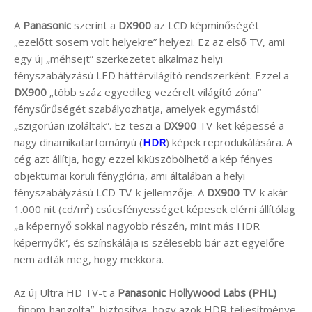
A
Panasonic
szerint a
DX900
az LCD képminőségét
„ezelőtt sosem volt helyekre” helyezi. Ez az első TV, ami
egy új „méhsejt” szerkezetet alkalmaz helyi
fényszabályzású LED háttérvilágító rendszerként. Ezzel a
DX900
„több száz egyedileg vezérelt világító zóna”
fénysűrűségét szabályozhatja, amelyek egymástól
„szigorúan izoláltak”. Ez teszi a
DX900
TV-ket képessé a
nagy dinamikatartományú (
HDR
) képek reprodukálására. A
cég azt állítja, hogy ezzel kiküszöbölhető a kép fényes
objektumai körüli fényglória, ami általában a helyi
fényszabályzású LCD TV-k jellemzője. A
DX900
TV-k akár
1.000 nit (cd/m²) csúcsfényességet képesek elérni állítólag
„a képernyő sokkal nagyobb részén, mint más HDR
képernyők”, és színskálája is szélesebb bár azt egyelőre
nem adták meg, hogy mekkora.
Az új Ultra HD TV-t a
Panasonic Hollywood Labs (PHL)
„finom-hangolta”, biztosítva, hogy azok HDR teljesítménye