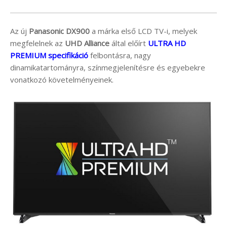
Az új
Panasonic DX900
a márka első LCD TV-i, melyek
megfelelnek az
UHD Alliance
által előírt
ULTRA HD
PREMIUM specifikáció
felbontásra, nagy
dinamikatartományra, színmegjelenítésre és egyebekre
vonatkozó követelményeinek.