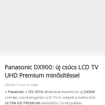
Panasonic DX900: új csúcs LCD TV
UHD Premium minősítéssel
Beküldve:
2016-01-17
Szerző:
GURU
A
Panasonic
a
CES 2016
alkalmával mutatta be új
DX900
szériájú csúcskategóriás LCD TV-it, melyek a márka első
ULTRA HD PREMIUM
minősítésű TV készülékei.