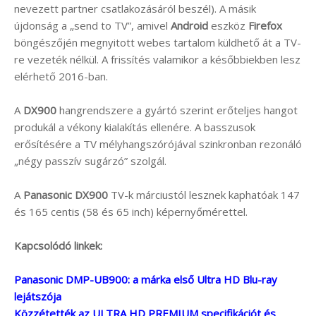
nevezett partner csatlakozásáról beszél). A másik
újdonság a „send to TV”, amivel
Android
eszköz
Firefox
böngészőjén megnyitott webes tartalom küldhető át a TV-
re vezeték nélkül. A frissítés valamikor a későbbiekben lesz
elérhető 2016-ban.
A
DX900
hangrendszere a gyártó szerint erőteljes hangot
produkál a vékony kialakítás ellenére. A basszusok
erősítésére a TV mélyhangszórójával szinkronban rezonáló
„négy passzív sugárzó” szolgál.
A
Panasonic DX900
TV-k márciustól lesznek kaphatóak 147
és 165 centis (58 és 65 inch) képernyőmérettel.
Kapcsolódó linkek:
Panasonic DMP-UB900: a márka első Ultra HD Blu-ray
lejátszója
Közzétették az ULTRA HD PREMIUM specifikációt és