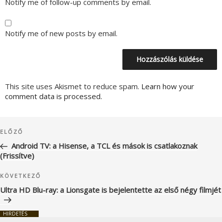
Notify me of follow-up comments by email.
Notify me of new posts by email.
This site uses Akismet to reduce spam.
Learn how your
comment data is processed.
Bejegyzés
Korábbi
ELŐZŐ
navigáció
bejegyzés
Android TV: a Hisense, a TCL és mások is csatlakoznak
(Frissítve)
Következő
KÖVETKEZŐ
bejegyzés
Ultra HD Blu-ray: a Lionsgate is bejelentette az első négy filmjét
HIRDETÉS