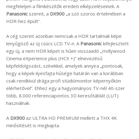
megfeleljen a filmkészítők eredeti elképzeléseinek. A
Panasonic
szerint, a
DX900
„a szó szoros értelmében a
HDR-hez épült”.
A cég szerint azonban nemcsak a HDR tartalmak képe
lenyűgöző az új csúcs LCD TV-n. A
Panasonic
kifejlesztett
egy új, a nem HDR képet is hűen visszaadó „Hollywood
Cinema eXperience plus (HCX +)” elnevezésű
képfeldolgozást, színekkel, amelyek annyira „pontosak,
hogy a képek ilyesfajta hűsége határán van a korábban
csak rendkívül drága profi stúdiómonitor képernyőkön
elérhetővel”. Ehhez egy a hagyományos TV-nél 40-szer
több, 8.000 referenciapontos 3D keresőtáblát (LUT)
használnak.
A
DX900
az ULTRA HD PREMIUM mellett a THX 4K
minősítését is megkapta.