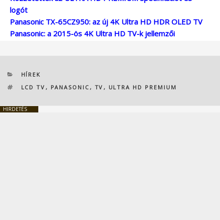
logót
Panasonic TX-65CZ950: az új 4K Ultra HD HDR OLED TV
Panasonic: a 2015-ös 4K Ultra HD TV-k jellemzői
KATEGÓRIÁK
HÍREK
CÍMKÉK
LCD TV
,
PANASONIC
,
TV
,
ULTRA HD PREMIUM
HIRDETÉS