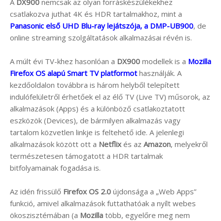
A
DX900
nemcsak az olyan forráskészülékekhez
csatlakozva juthat 4K és HDR tartalmakhoz, mint a
Panasonic első UHD Blu-ray lejátszója, a DMP-UB900
, de
online streaming szolgáltatások alkalmazásai révén is.
A múlt évi TV-khez hasonlóan a
DX900
modellek is a
Mozilla
Firefox OS alapú Smart TV platformot
használják. A
kezdőoldalon továbbra is három helyből telepített
indulófelületről érhetőek el az élő TV (Live TV) műsorok, az
alkalmazások (Apps) és a különböző csatlakoztatott
eszközök (Devices), de bármilyen alkalmazás vagy
tartalom közvetlen linkje is feltehető ide. A jelenlegi
alkalmazások között ott a
Netflix
és az
Amazon
, melyekről
természetesen támogatott a HDR tartalmak
bitfolyamainak fogadása is.
Az idén frissülő
Firefox OS 2.0
újdonsága a „Web Apps”
funkció, amivel alkalmazások futtathatóak a nyílt webes
ökoszisztémában (a
Mozilla
több, egyelőre meg nem