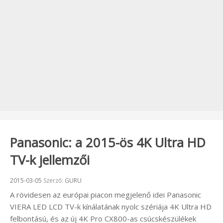
Panasonic: a 2015-ös 4K Ultra HD
TV-k jellemzői
Beküldve:
2015-03-05
Szerző:
GURU
A rövidesen az európai piacon megjelenő idei Panasonic
VIERA LED LCD TV-k kínálatának nyolc szériája 4K Ultra HD
felbontású, és az új 4K Pro CX800-as csúcskészülékek