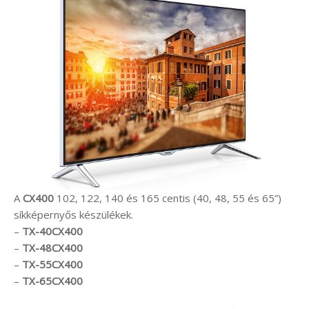
A
CX400
102, 122, 140 és 165 centis (40, 48, 55 és 65”)
síkképernyős készülékek.
–
TX-40CX400
–
TX-48CX400
–
TX-55CX400
–
TX-65CX400