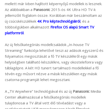
mellett már ívben hajlított képernyőjű modellek is lesznek.
Az alábbiakban a
Panasonic
2015-ös 4K Ultra HD TV-k
jellemzőit foglalom össze. Korábban már beszámoltam az
új csúcskészülékek
4K Pro képtechnológiáiról
, és a
többségükben alkalmazott
Firefox OS alapú Smart TV
platformról
.
Az új felsőkategóriás modellcsaládok „In-house TV
Streaming” funkciója lehetővé teszi az adások egyszerű és
folyamatos megosztását a fő TV készülékről egy másik
helyiségben található készülékre, vagy okostelefonra vagy
táblagépre. A két HD tunert tartalmazó modellekkel a fő
tévén egy műsort nézve a másik készüléken egy másik
csatorna programját lehet megosztani.
A „TV Anywhere” technológiával és az új
Panasonic
Media
Center alkalmazással a felsőkategóriás modellek
tulajdonosai a TV által vett élő tévéadást vagy a
csatlakoztatott USB merevlemezen tárolt filmeket