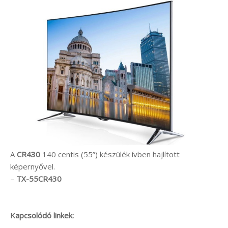
A
CR430
140 centis (55”) készülék ívben hajlított
képernyővel.
–
TX-55CR430
Kapcsolódó linkek: