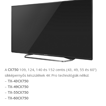
A
CX750
109, 124, 140 és 152 centis (43, 49, 55 és 60”)
síkképernyős készülékek 4K Pro technológiák nélkül.
–
TX-43CX750
–
TX-49CX750
–
TX-55CX750
–
TX-60CX750