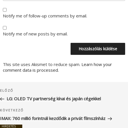
Notify me of follow-up comments by email.
Notify me of new posts by email.
This site uses Akismet to reduce spam.
Learn how your
comment data is processed.
Bejegyzés
Korábbi
ELŐZŐ
navigáció
bejegyzés
LG: OLED TV partnerség kínai és japán cégekkel
Következő
KÖVETKEZŐ
bejegyzés
IMAX: 760 millió forintnál kezdődik a privát filmszínház
HIRDETÉS