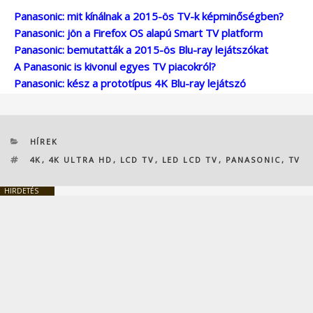
Panasonic: mit kínálnak a 2015-ös TV-k képminőségben?
Panasonic: jön a Firefox OS alapú Smart TV platform
Panasonic: bemutatták a 2015-ös Blu-ray lejátszókat
A Panasonic is kivonul egyes TV piacokról?
Panasonic: kész a prototípus 4K Blu-ray lejátszó
KATEGÓRIÁK
HÍREK
CÍMKÉK
4K
,
4K ULTRA HD
,
LCD TV
,
LED LCD TV
,
PANASONIC
,
TV
HIRDETÉS