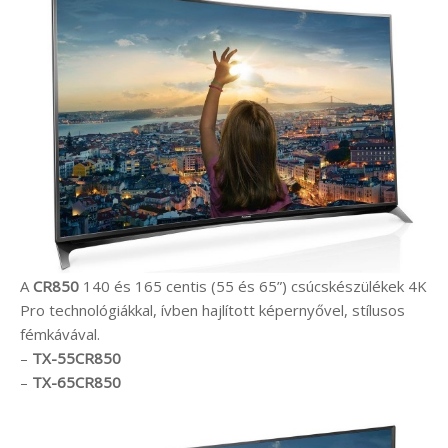
A
CR850
140 és 165 centis (55 és 65”) csúcskészülékek 4K
Pro technológiákkal, ívben hajlított képernyővel, stílusos
fémkávával.
–
TX-55CR850
–
TX-65CR850