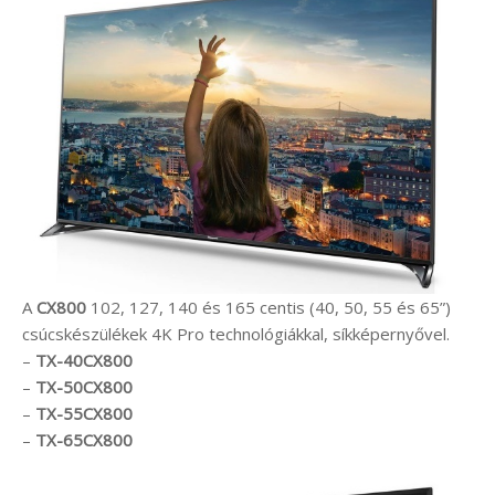
A
CX800
102, 127, 140 és 165 centis (40, 50, 55 és 65”)
csúcskészülékek 4K Pro technológiákkal, síkképernyővel.
–
TX-40CX800
–
TX-50CX800
–
TX-55CX800
–
TX-65CX800