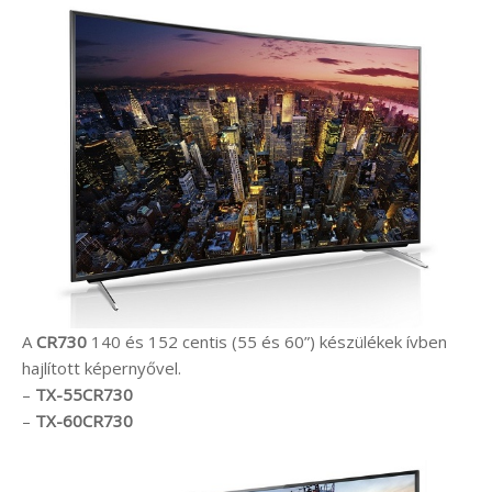
A
CR730
140 és 152 centis (55 és 60”) készülékek ívben
hajlított képernyővel.
–
TX-55CR730
–
TX-60CR730