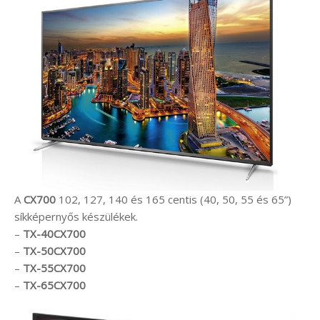
A
CX700
102, 127, 140 és 165 centis (40, 50, 55 és 65”)
síkképernyős készülékek.
–
TX-40CX700
–
TX-50CX700
–
TX-55CX700
–
TX-65CX700