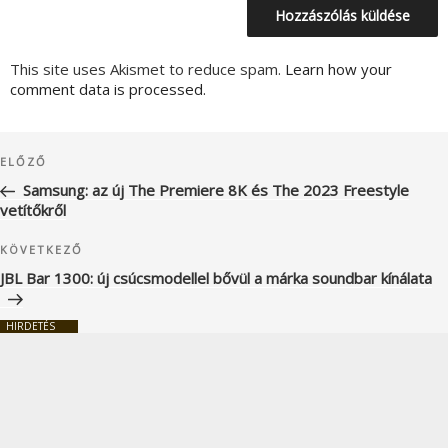
This site uses Akismet to reduce spam.
Learn how your
comment data is processed.
Bejegyzés
Korábbi
ELŐZŐ
navigáció
bejegyzés
Samsung: az új The Premiere 8K és The 2023 Freestyle
vetítőkről
Következő
KÖVETKEZŐ
bejegyzés
JBL Bar 1300: új csúcsmodellel bővül a márka soundbar kínálata
HIRDETÉS