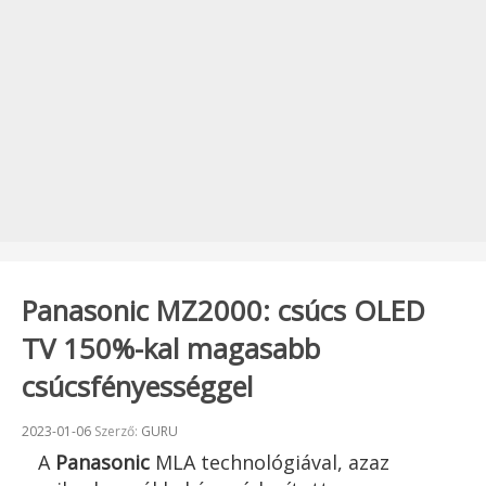
Panasonic MZ2000: csúcs OLED
TV 150%-kal magasabb
csúcsfényességgel
Beküldve:
2023-01-06
Szerző:
GURU
A
Panasonic
MLA technológiával, azaz