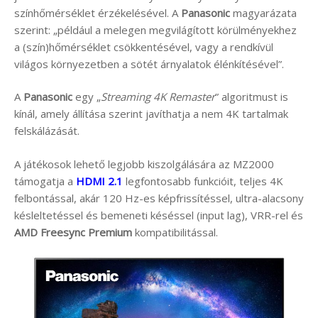
színhőmérséklet érzékelésével. A
Panasonic
magyarázata
szerint: „például a melegen megvilágított körülményekhez
a (szín)hőmérséklet csökkentésével, vagy a rendkívül
világos környezetben a sötét árnyalatok élénkítésével”.
A
Panasonic
egy „
Streaming 4K Remaster
” algoritmust is
kínál, amely állítása szerint javíthatja a nem 4K tartalmak
felskálázását.
A játékosok lehető legjobb kiszolgálására az MZ2000
támogatja a
HDMI 2.1
legfontosabb funkcióit, teljes 4K
felbontással, akár 120 Hz-es képfrissítéssel, ultra-alacsony
késleltetéssel és bemeneti késéssel (input lag), VRR-rel és
AMD Freesync Premium
kompatibilitással.