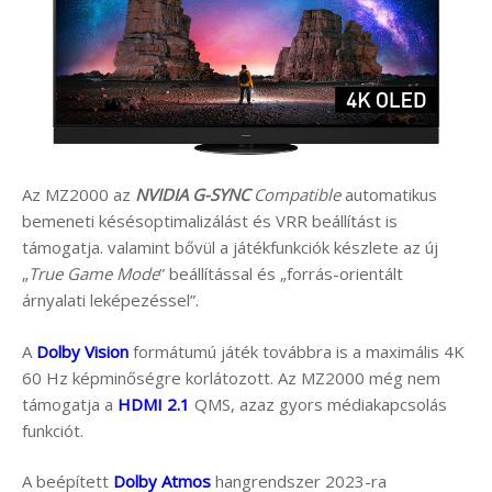
Az MZ2000 az
NVIDIA G-SYNC
Compatible
automatikus
bemeneti késésoptimalizálást és VRR beállítást is
támogatja. valamint bővül a játékfunkciók készlete az új
„
True Game Mode
” beállítással és „forrás-orientált
árnyalati leképezéssel”.
A
Dolby Vision
formátumú játék továbbra is a maximális 4K
60 Hz képminőségre korlátozott. Az MZ2000 még nem
támogatja a
HDMI 2.1
QMS, azaz gyors médiakapcsolás
funkciót.
A beépített
Dolby Atmos
hangrendszer 2023-ra