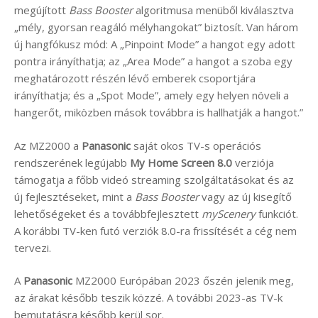
megújított
Bass Booster
algoritmusa menüből kiválasztva
„mély, gyorsan reagáló mélyhangokat” biztosít. Van három
új hangfókusz mód: A „Pinpoint Mode” a hangot egy adott
pontra irányíthatja; az „Area Mode” a hangot a szoba egy
meghatározott részén lévő emberek csoportjára
irányíthatja; és a „Spot Mode”, amely egy helyen növeli a
hangerőt, miközben mások továbbra is hallhatják a hangot.”
Az MZ2000 a
Panasonic
saját okos TV-s operációs
rendszerének legújabb
My Home Screen 8.0
verziója
támogatja a főbb videó streaming szolgáltatásokat és az
új fejlesztéseket, mint a
Bass Booster
vagy az új kisegítő
lehetőségeket és a továbbfejlesztett
myScenery
funkciót.
A korábbi TV-ken futó verziók 8.0-ra frissítését a cég nem
tervezi.
A
Panasonic
MZ2000 Európában 2023 őszén jelenik meg,
az árakat később teszik közzé. A további 2023-as TV-k
bemutatásra később kerül sor.