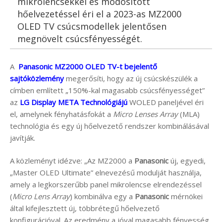
mikrolencsékkel és módosított
hőelvezetéssel éri el a 2023-as MZ2000
OLED TV csúcsmodellek jelentősen
megnövelt csúcsfényességét.
A
Panasonic MZ2000 OLED TV-t bejelentő
sajtóközlemény
megerősíti, hogy az új csúcskészülék a
címben említett „150%-kal magasabb csúcsfényességet”
az
LG Display META Technológiájú
WOLED paneljével éri
el, amelynek fényhatásfokát a
Micro Lenses Array
(MLA)
technológia és egy új hőelvezető rendszer kombinálásával
javítják.
A közleményt idézve: „Az MZ2000 a
Panasonic
új, egyedi,
„Master OLED Ultimate” elnevezésű modulját használja,
amely a legkorszerűbb panel mikrolencse elrendezéssel
(
Micro Lens Array
) kombinálva egy a
Panasonic
mérnökei
által kifejlesztett új, többrétegű hőelvezető
konfigurációval. Az eredmény a jóval magasabb fényesség,