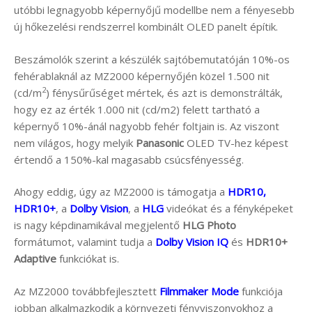
utóbbi legnagyobb képernyőjű modellbe nem a fényesebb
új hőkezelési rendszerrel kombinált OLED panelt építik.
Beszámolók szerint a készülék sajtóbemutatóján 10%-os
fehérablaknál az MZ2000 képernyőjén közel 1.500 nit
2
(cd/m
) fénysűrűséget mértek, és azt is demonstrálták,
hogy ez az érték 1.000 nit (cd/m2) felett tartható a
képernyő 10%-ánál nagyobb fehér foltjain is. Az viszont
nem világos, hogy melyik
Panasonic
OLED TV-hez képest
értendő a 150%-kal magasabb csúcsfényesség.
Ahogy eddig, úgy az MZ2000 is támogatja a
HDR10,
HDR10+
, a
Dolby Vision
, a
HLG
videókat és a fényképeket
is nagy képdinamikával megjelentő
HLG Photo
formátumot, valamint tudja a
Dolby Vision IQ
és
HDR10+
Adaptive
funkciókat is.
Az MZ2000 továbbfejlesztett
Filmmaker Mode
funkciója
jobban alkalmazkodik a környezeti fényviszonyokhoz a