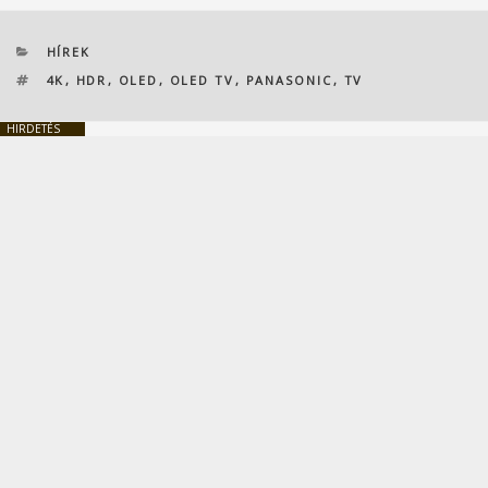
KATEGÓRIÁK
HÍREK
CÍMKÉK
4K
,
HDR
,
OLED
,
OLED TV
,
PANASONIC
,
TV
HIRDETÉS