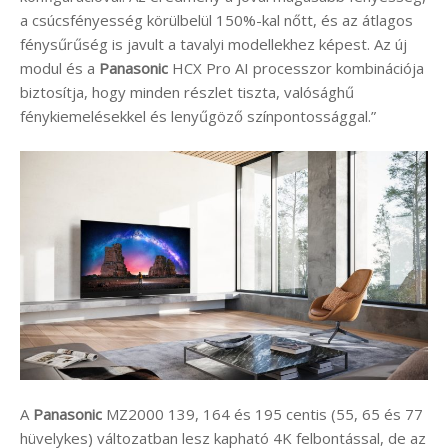
a csúcsfényesség körülbelül 150%-kal nőtt, és az átlagos
fénysűrűség is javult a tavalyi modellekhez képest. Az új
modul és a
Panasonic
HCX Pro AI processzor kombinációja
biztosítja, hogy minden részlet tiszta, valósághű
fénykiemelésekkel és lenyűgöző színpontossággal.”
A
Panasonic
MZ2000 139, 164 és 195 centis (55, 65 és 77
hüvelykes) változatban lesz kapható 4K felbontással, de az