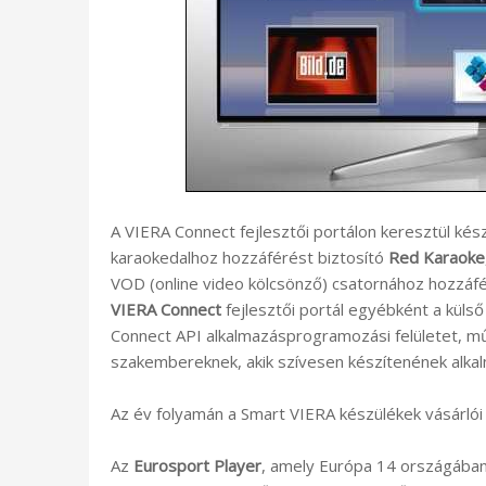
A VIERA Connect fejlesztői portálon keresztül kés
karaokedalhoz hozzáférést biztosító
Red Karaoke
VOD (online video kölcsönző) csatornához hozzáfé
VIERA Connect
fejlesztői portál egyébként a külső
Connect API alkalmazásprogramozási felületet, műs
szakembereknek, akik szívesen készítenének alka
Az év folyamán a Smart VIERA készülékek vásárlói
Az
Eurosport Player
, amely Európa 14 országában