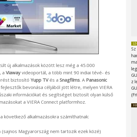
L
Sz
ha
ma
zült új alkalmazások között lesz még a 45.000
le
, a
Viaway
videoportál, a több mint 90 indiai tévé- és
G
rést biztosító
Yupp TV
és a
Snagfilms
. A
Panasonic
z 
 fejlesztők bevonása céljából jött létre, melyen VIERA
G
zaki információkat és segítséget biztosít olyan külső
(Fr
lmazásokat a VIERA Connect platformhoz.
HI
 a következő alkalmazásokra számíthatnak:
 (sajnos Magyarország nem tartozik ezek közé)