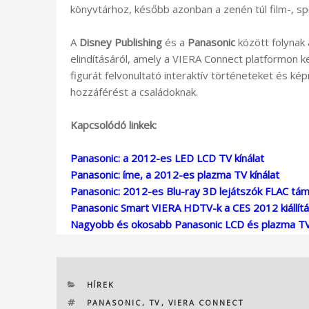
könyvtárhoz, később azonban a zenén túl film-, sport
A
Disney Publishing
és a
Panasonic
között folynak
elindításáról, amely a VIERA Connect platformon 
figurát felvonultató interaktív történeteket és k
hozzáférést a családoknak.
Kapcsolódó linkek:
Panasonic: a 2012-es LED LCD TV kínálat
Panasonic: íme, a 2012-es plazma TV kínálat
Panasonic: 2012-es Blu-ray 3D lejátszók FLAC tá
Panasonic Smart VIERA HDTV-k a CES 2012 kiállít
Nagyobb és okosabb Panasonic LCD és plazma T
KATEGÓRIÁK
HÍREK
CÍMKÉK
PANASONIC
,
TV
,
VIERA CONNECT