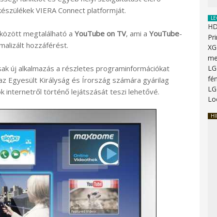
észülékek VIERA Connect platformját.
LE
HD
között megtalálható a
YouTube on TV
, ami a
YouTube
-
Pr
malizált hozzáférést.
XG
me
k új alkalmazás a részletes programinformációkat
LG
fé
 az Egyesült Királyság és Írország számára gyárilag
LG
k internetről történő lejátszását teszi lehetővé.
Lo
HI