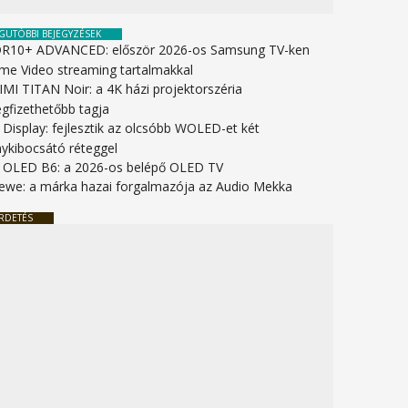
GUTÓBBI BEJEGYZÉSEK
R10+ ADVANCED: először 2026-os Samsung TV-ken
ime Video streaming tartalmakkal
IMI TITAN Noir: a 4K házi projektorszéria
gfizethetőbb tagja
 Display: fejlesztik az olcsóbb WOLED-et két
nykibocsátó réteggel
 OLED B6: a 2026-os belépő OLED TV
ewe: a márka hazai forgalmazója az Audio Mekka
RDETÉS