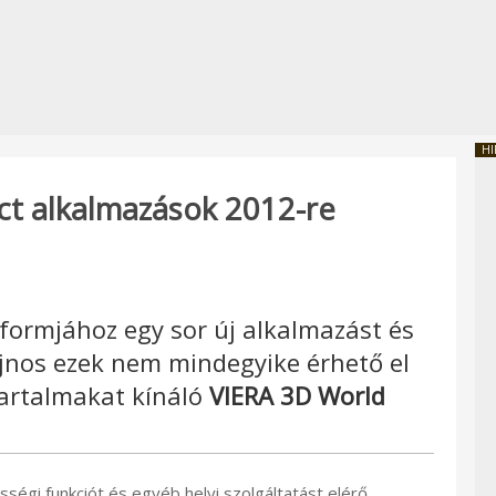
HI
ct alkalmazások 2012-re
formjához egy sor új alkalmazást és
sajnos ezek nem mindegyike érhető el
artalmakat kínáló
VIERA 3D World
ségi funkciót és egyéb helyi szolgáltatást elérő