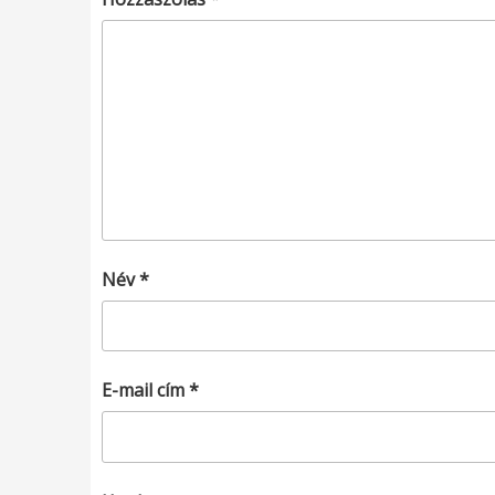
Név
*
E-mail cím
*