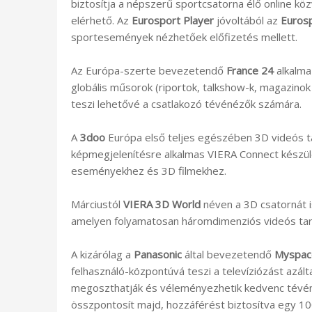
biztosítja a népszerű sportcsatorna élő online köz
elérhető. Az
Eurosport Player
jóvoltából az
Euros
sportesemények nézhetőek előfizetés mellett.
Az Európa-szerte bevezetendő
France 24
alkalma
globális műsorok (riportok, talkshow-k, magazinok
teszi lehetővé a csatlakozó tévénézők számára.
A
3doo
Európa első teljes egészében 3D videós t
képmegjelenítésre alkalmas VIERA Connect készülé
eseményekhez és 3D filmekhez.
Márciustól
VIERA 3D World
néven a 3D csatornát i
amelyen folyamatosan háromdimenziós videós tart
A kizárólag a
Panasonic
által bevezetendő
Myspac
felhasználó-központúvá teszi a televíziózást azálta
megoszthatják és véleményezhetik kedvenc tévé
összpontosít majd, hozzáférést biztosítva egy 10