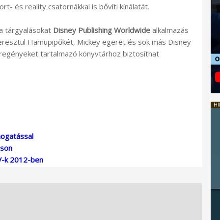
- és reality csatornákkal is bővíti kínálatát.
 a tárgyalásokat
Disney Publishing Worldwide
alkalmazás
keresztül Hamupipőkét, Mickey egeret és sok más Disney
épregényeket tartalmazó könyvtárhoz biztosíthat
HI
mogatással
áson
V-k 2012-ben