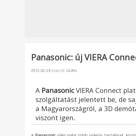
Panasonic: új VIERA Conne
Beküldve:
2012-02-29
Szerző:
GURU
A
Panasonic
VIERA Connect plat
szolgáltatást jelentett be, de 
a Magyarországról, a 3D demót
viszont igen.
A
Panasonic
idén még több videós tartalmat, közös