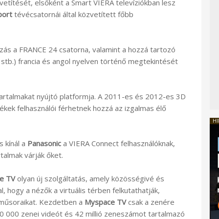
vetítését, elsőként a Smart VIERA televíziókban lesz
port
tévécsatornái által közvetített főbb
zás a FRANCE 24 csatorna, valamint a hozzá tartozó
 stb.) francia és angol nyelven történő megtekintését
artalmakat nyújtó platformja. A 2011-es és 2012-es 3D
kek felhasználói férhetnek hozzá az izgalmas élő
HI
s kínál a
Panasonic
a VIERA Connect felhasználóknak,
almak várják őket.
e TV
olyan új szolgáltatás, amely közösségivé és
l, hogy a nézők a virtuális térben felkutathatják,
műsoraikat. Kezdetben a
Myspace TV
csak a zenére
0 000 zenei videót és 42 millió zeneszámot tartalmazó