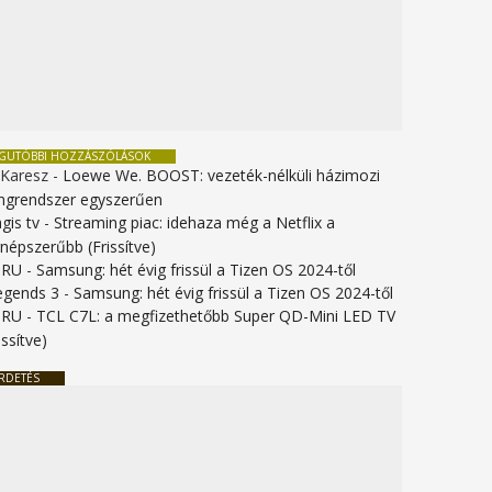
EGUTÓBBI HOZZÁSZÓLÁSOK
 Karesz
-
Loewe We. BOOST: vezeték-nélküli házimozi
ngrendszer egyszerűen
gis tv
-
Streaming piac: idehaza még a Netflix a
gnépszerűbb (Frissítve)
URU
-
Samsung: hét évig frissül a Tizen OS 2024-től
legends 3
-
Samsung: hét évig frissül a Tizen OS 2024-től
URU
-
TCL C7L: a megfizethetőbb Super QD-Mini LED TV
issítve)
RDETÉS