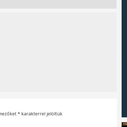
 mezőket
*
karakterrel jelöltük
HI