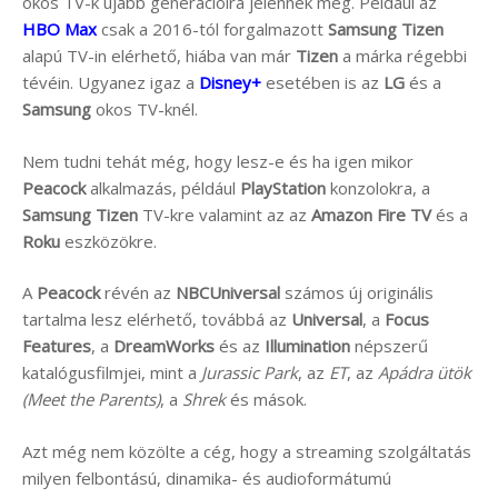
okos TV-k újabb generációira jelennek meg. Például az
HBO Max
csak a 2016-tól forgalmazott
Samsung Tizen
alapú TV-in elérhető, hiába van már
Tizen
a márka régebbi
tévéin. Ugyanez igaz a
Disney+
esetében is az
LG
és a
Samsung
okos TV-knél.
Nem tudni tehát még, hogy lesz-e és ha igen mikor
Peacock
alkalmazás, például
PlayStation
konzolokra, a
Samsung Tizen
TV-kre valamint az az
Amazon Fire TV
és a
Roku
eszközökre.
A
Peacock
révén az
NBCUniversal
számos új originális
tartalma lesz elérhető, továbbá az
Universal
, a
Focus
Features
, a
DreamWorks
és az
Illumination
népszerű
katalógusfilmjei, mint a
Jurassic Park
, az
ET
, az
Apádra ütök
(Meet the Parents)
, a
Shrek
és mások.
Azt még nem közölte a cég, hogy a streaming szolgáltatás
milyen felbontású, dinamika- és audioformátumú