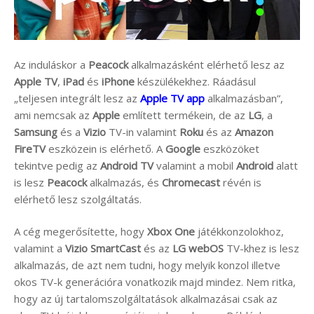
Az induláskor a
Peacock
alkalmazásként elérhető lesz az
Apple TV
,
iPad
és
iPhone
készülékekhez. Ráadásul
„teljesen integrált lesz az
Apple TV app
alkalmazásban”,
ami nemcsak az
Apple
említett termékein, de az
LG
, a
Samsung
és a
Vizio
TV-in valamint
Roku
és az
Amazon
FireTV
eszközein is elérhető. A
Google
eszközöket
tekintve pedig az
Android TV
valamint a mobil
Android
alatt
is lesz
Peacock
alkalmazás, és
Chromecast
révén is
elérhető lesz szolgáltatás.
A cég megerősítette, hogy
Xbox One
játékkonzolokhoz,
valamint a
Vizio SmartCast
és az
LG webOS
TV-khez is lesz
alkalmazás, de azt nem tudni, hogy melyik konzol illetve
okos TV-k generációra vonatkozik majd mindez. Nem ritka,
hogy az új tartalomszolgáltatások alkalmazásai csak az