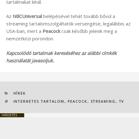
tartalmakat kínál.
Az
NBCUniversal
belépésével tehát tovább bővül a
streaming tartalomszolgáltatók versengése, legalábbis az
USA-ban, mert a
Peacock
csak később jelenik meg a
nemzetközi porondon.
Kapcsolódó tartalmak kereséséhez az alábbi címkék
használatát javasoljuk.
KATEGÓRIÁK
HÍREK
CÍMKÉK
INTERNETES TARTALOM
,
PEACOCK
,
STREAMING
,
TV
HIRDETÉS