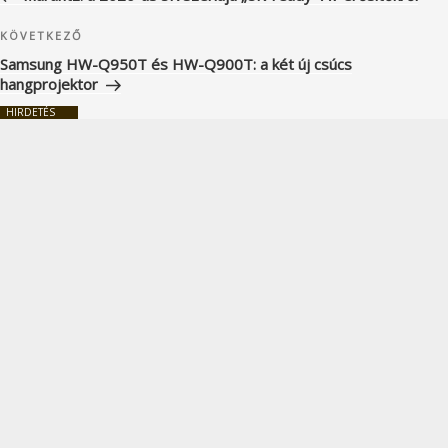
Következő
KÖVETKEZŐ
bejegyzés
Samsung HW-Q950T és HW-Q900T: a két új csúcs
hangprojektor
HIRDETÉS