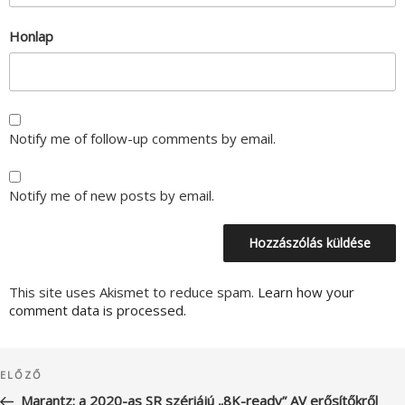
Honlap
Notify me of follow-up comments by email.
Notify me of new posts by email.
This site uses Akismet to reduce spam.
Learn how your
comment data is processed.
Bejegyzés
Korábbi
ELŐZŐ
navigáció
bejegyzés
Marantz: a 2020-as SR szériájú „8K-ready” AV erősítőkről