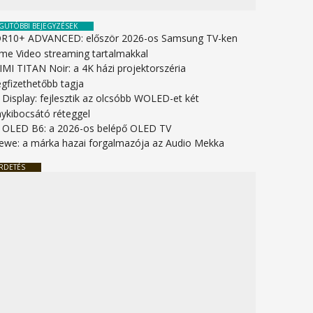
GUTÓBBI BEJEGYZÉSEK
R10+ ADVANCED: először 2026-os Samsung TV-ken
ime Video streaming tartalmakkal
IMI TITAN Noir: a 4K házi projektorszéria
gfizethetőbb tagja
 Display: fejlesztik az olcsóbb WOLED-et két
nykibocsátó réteggel
 OLED B6: a 2026-os belépő OLED TV
ewe: a márka hazai forgalmazója az Audio Mekka
RDETÉS