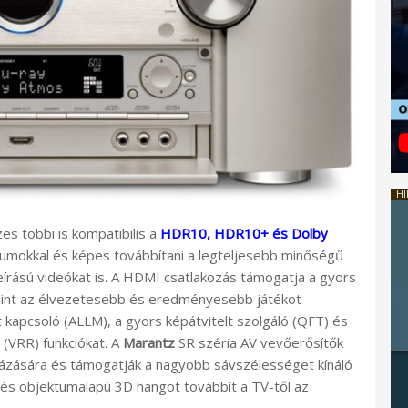
HI
s többi is kompatibilis a
HDR10, HDR10+ és Dolby
mokkal és képes továbbítani a legteljesebb minőségű
eírású videókat is. A HDMI csatlakozás támogatja a gyors
mint az élvezetesebb és eredményesebb játékot
 kapcsoló (ALLM), a gyors képátvitelt szolgáló (QFT) és
 (VRR) funkciókat. A
Marantz
SR széria AV vevőerősítők
ázására és támogatják a nagyobb sávszélességet kínáló
n és objektumalapú 3D hangot továbbít a TV-től az