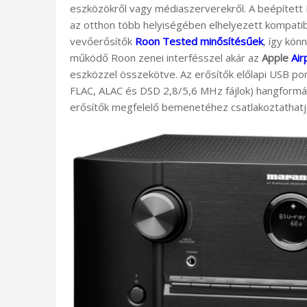
eszközökről vagy médiaszerverekről. A beépített 
az otthon több helyiségében elhelyezett kompat
vevőerősítők
Roon Tested minősítésűek
, így kö
működő Roon zenei interfésszel akár az
Apple
Air
eszközzel összekötve. Az erősítők előlapi USB po
FLAC, ALAC és DSD 2,8/5,6 MHz fájlok) hangformát
erősítők megfelelő bemenetéhez csatlakoztathatj