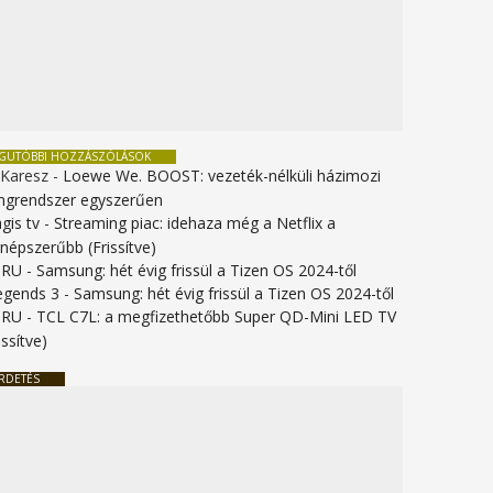
EGUTÓBBI HOZZÁSZÓLÁSOK
 Karesz
-
Loewe We. BOOST: vezeték-nélküli házimozi
ngrendszer egyszerűen
gis tv
-
Streaming piac: idehaza még a Netflix a
gnépszerűbb (Frissítve)
URU
-
Samsung: hét évig frissül a Tizen OS 2024-től
legends 3
-
Samsung: hét évig frissül a Tizen OS 2024-től
URU
-
TCL C7L: a megfizethetőbb Super QD-Mini LED TV
issítve)
RDETÉS