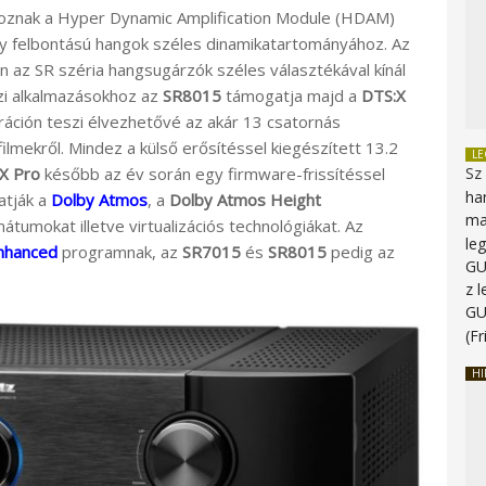
oznak a Hyper Dynamic Amplification Module (HDAM)
gy felbontású hangok széles dinamikatartományához. Az
az SR széria hangsugárzók széles választékával kínál
zi alkalmazásokhoz az
SR8015
támogatja majd a
DTS:X
uráción teszi élvezhetővé az akár 13 csatornás
ilmekről. Mindez a külső erősítéssel kiegészített 13.2
L
X Pro
később az év során egy firmware-frissítéssel
Sz
ha
gatják a
Dolby Atmos
, a
Dolby Atmos Height
ma
tumokat illetve virtualizációs technológiákat. Az
le
nhanced
programnak, az
SR7015
és
SR8015
pedig az
G
z 
G
(Fr
HI