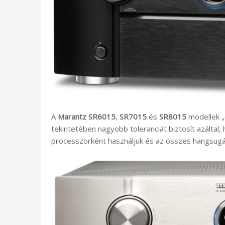
A
Marantz SR6015
,
SR7015
és
SR8015
modellek „e
tekintetében nagyobb toleranciát biztosít azáltal,
processzorként használjuk és az összes hangsugár