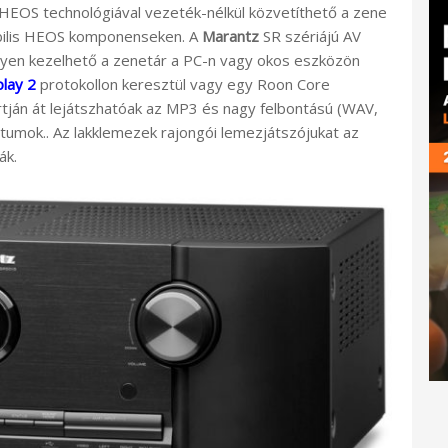
HEOS technológiával vezeték-nélkül közvetíthető a zene
ibilis HEOS komponenseken. A
Marantz
SR szériájú AV
nnyen kezelhető a zenetár a PC-n vagy okos eszközön
play 2
protokollon keresztül vagy egy Roon Core
rtján át lejátszhatóak az MP3 és nagy felbontású (WAV,
umok.. Az lakklemezek rajongói lemezjátszójukat az
ák.