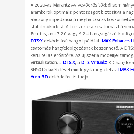
A 2020-as
Marantz
AV vevőerősítőkből sem hiány
áramkörök optimális pontosságot biztosítva a na
alacsony impedanciájú meghajtásnak köszönhetően 
stabil működést. A korszerű sokcsatornás házimo
Pro
-t is, ami 7.2.6 vagy 9.2.4 hangsugárzó-konfig
DTS:X
dekódolású hangot például
IMAX Enhanced
f
csatornás hangfeldolgozásnak köszönhető. A
DTS:
kerül fel az erősítőre. Az új széria modelljei támo
Virtualization
, a
DTS:X
, a
DTS Virtual:X
3D hangformá
SR5015
kivételével mindegyik megfelel az
IMAX E
Auro-3D
dekódolást is tudja.