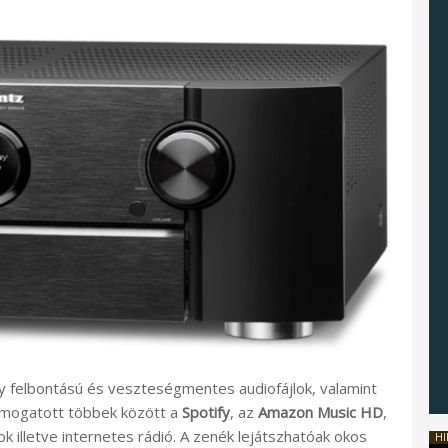
y felbontású és veszteségmentes audiofájlok, valamint
mogatott többek között a
Spotify
, az
Amazon Music HD
,
k illetve internetes rádió. A zenék lejátszhatóak okos
HI