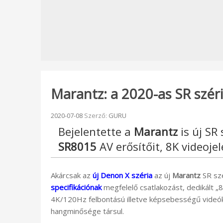
Marantz: a 2020-as SR széri
Beküldve:
2020-07-08
Szerző:
GURU
Bejelentette a
Marantz
is új SR
SR8015
AV erősítőit, 8K videoje
Akárcsak az
új Denon X széria
az új
Marantz
SR szé
specifikációnak
megfelelő csatlakozást, dedikált
4K/120Hz felbontású illetve képsebességű videóka
hangminősége társul.