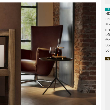
LE
HD
Pr
XG
me
LG
fé
LG
Lo
HI