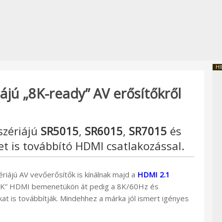
HI
ájú „8K-ready” AV erősítőkről
 szériájú
SR5015
,
SR6015
,
SR7015
és
let is továbbító HDMI csatlakozással.
riájú AV vevőerősítők is kínálnak majd a
HDMI 2.1
 „8K” HDMI bemenetükön át pedig a 8K/60Hz és
t is továbbítják. Mindehhez a márka jól ismert igényes