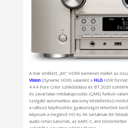
A már említett „8K” HDMI bemenet mellet az össze
Vision
(Dynamic HDR) valamint a
HLG
HDR formátu
4:4:4 Pure Color színkódolású és BT.2020 színtérl
és zavartalan médiakapcsolás (QMS) funkció vala
szolgáló automatikus alacsony késleltetésű módot
a változó képfrissítési gyakoriságot lehetővé tevő
képesek a meglévő HD és 4K tartalmak 8K felskál
audió retúrcsatornát, az eARC-t, ami tömörítetle
erősítőbe egyetlen HDMI kábelen.