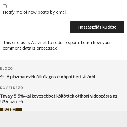
Notify me of new posts by email.
This site uses Akismet to reduce spam.
Learn how your
comment data is processed.
Bejegyzés
Korábbi
ELŐZŐ
navigáció
bejegyzés
A plazmatévék állítólagos európai betiltásáról
Következő
KÖVETKEZŐ
bejegyzés
Tavaly 5,5%-kal kevesebbet költöttek otthoni videózásra az
USA-ban
HIRDETÉS