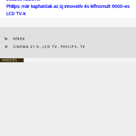
Philips: már kaphatóak az új innovatív és kifinomult 9000-es
LCD TV-k
KATEGÓRIÁK
HÍREK
CÍMKÉK
CINEMA 21:9
,
LCD TV
,
PHILIPS
,
TV
HIRDETÉS