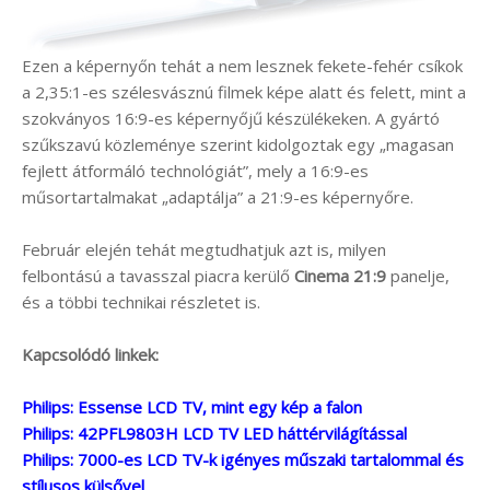
Ezen a képernyőn tehát a nem lesznek fekete-fehér csíkok
a 2,35:1-es szélesvásznú filmek képe alatt és felett, mint a
szokványos 16:9-es képernyőjű készülékeken. A gyártó
szűkszavú közleménye szerint kidolgoztak egy „magasan
fejlett átformáló technológiát”, mely a 16:9-es
műsortartalmakat „adaptálja” a 21:9-es képernyőre.
Február elején tehát megtudhatjuk azt is, milyen
felbontású a tavasszal piacra kerülő
Cinema 21:9
panelje,
és a többi technikai részletet is.
Kapcsolódó linkek:
Philips: Essense LCD TV, mint egy kép a falon
Philips: 42PFL9803H LCD TV LED háttérvilágítással
Philips: 7000-es LCD TV-k igényes műszaki tartalommal és
stílusos külsővel