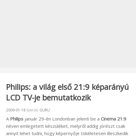
Philips: a világ első 21:9 képarányú
LCD TV-je bemutatkozik
Beküldve:
2009-01-18
Szerző:
GURU
A
Philips
január 29-én Londonban jelenti be a
Cinema 21:9
néven emlegetett készüléket, melyről addig jórészt csak
annyit lehet tudni, hogy képernyője tökéletesen illeszkedik