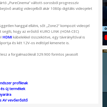
ártó „PureCinema” váltott-sorosból progresszív
bejövő analóg videojelből akár 1080p digitális videojelet
üggetlen hanggal ellátni, sőt „Zone2” kompozit videojel
ást segíti, hogy az erősítő KURO LINK (HDM-CEC)
el
HDMI
kábelekkel összekötve, egy távirányítóval is
ortja és két 12V-os indítójel kimenete is.
HI
lesz a forgalmazóknál 329.900 forintos javasolt
endszer profiknak
z és új termékek
nyarára
ás AV vevőerősítő