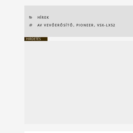
KATEGÓRIÁK
HÍREK
CÍMKÉK
AV VEVŐERŐSÍTŐ
,
PIONEER
,
VSX-LX52
HIRDETÉS