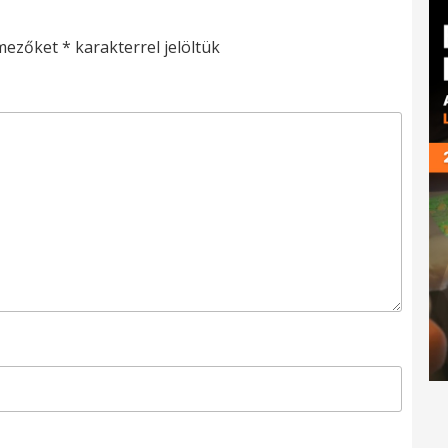
 mezőket
*
karakterrel jelöltük