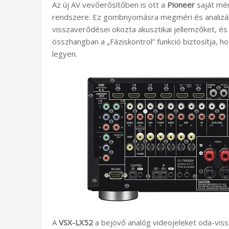
Az új AV vevőerősítőben is ott a
Pioneer
saját mér
rendszere. Ez gombnyomásra megméri és analizálj
visszaverődései okozta akusztikai jellemzőket, és d
összhangban a „Fáziskontrol” funkció biztosítja, h
legyen.
A
VSX-LX52
a bejövő analóg videojeleket oda-vissz