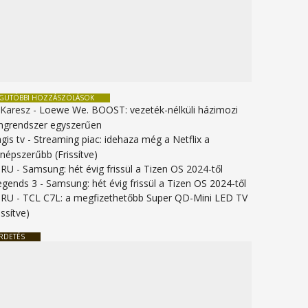
EGUTÓBBI HOZZÁSZÓLÁSOK
 Karesz
-
Loewe We. BOOST: vezeték-nélküli házimozi
ngrendszer egyszerűen
gis tv
-
Streaming piac: idehaza még a Netflix a
gnépszerűbb (Frissítve)
URU
-
Samsung: hét évig frissül a Tizen OS 2024-től
legends 3
-
Samsung: hét évig frissül a Tizen OS 2024-től
URU
-
TCL C7L: a megfizethetőbb Super QD-Mini LED TV
issítve)
RDETÉS