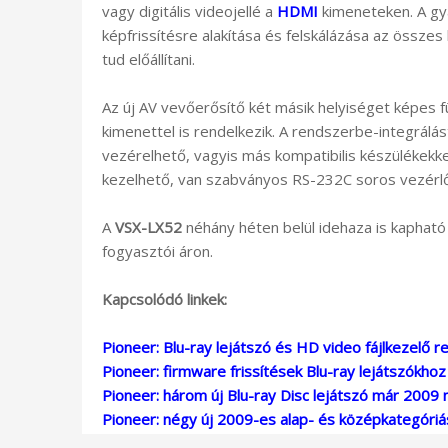
vagy digitális videojellé a
HDMI
kimeneteken. A gy
képfrissítésre alakítása és felskálázása az összes 
tud előállítani.
Az új AV vevőerősítő két másik helyiséget képes f
kimenettel is rendelkezik. A rendszerbe-integrál
vezérelhető, vagyis más kompatibilis készülékekk
kezelhető, van szabványos RS-232C soros vezérlőp
A
VSX-LX52
néhány héten belül idehaza is kapható 
fogyasztói áron.
Kapcsolódó linkek:
Pioneer: Blu-ray lejátszó és HD video fájlkezelő r
Pioneer: firmware frissítések Blu-ray lejátszókho
Pioneer: három új Blu-ray Disc lejátszó már 2009 
Pioneer: négy új 2009-es alap- és középkategóri