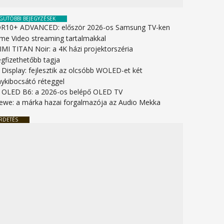
GUTÓBBI BEJEGYZÉSEK
R10+ ADVANCED: először 2026-os Samsung TV-ken
ime Video streaming tartalmakkal
IMI TITAN Noir: a 4K házi projektorszéria
gfizethetőbb tagja
 Display: fejlesztik az olcsóbb WOLED-et két
nykibocsátó réteggel
 OLED B6: a 2026-os belépő OLED TV
ewe: a márka hazai forgalmazója az Audio Mekka
RDETÉS