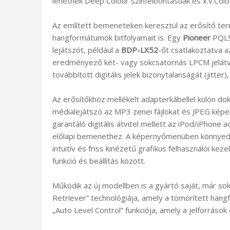
lehetnek Deep Colour színfelbontásúak és x.v.Colou
Az említett bemeneteken keresztül az erősítő te
hangformátumok bitfolyamait is. Egy
Pioneer
PQLS,
lejátszót, például a
BDP-LX52
-őt csatlakoztatva a
eredményező két- vagy sokcsatornás LPCM jelátvit
továbbított digitális jelek bizonytalanságát (jitter), 
Az erősítőkhöz mellékelt adapterkábellel külön do
médialejátszó az MP3 zenei fájlokat és JPEG képek
garantáló digitális átvitel mellett az iPod/iPhone 
előlapi bemenethez. A képernyőmenüben könnyedén n
intuitív és friss kinézetű grafikus felhasználói ke
funkció és beállítás között.
Működik az új modellben is a gyártó saját, már s
Retriever” technológiája, amely a tömörített hangfá
„Auto Level Control” funkciója, amely a jelforrások 