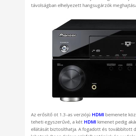
távolságban elhelyezett hangsugárzók meghajtásá
Az erősítő öt 1.3-as verziójú
HDMI
bemenete közül
teheti egyszerűvé, a két
HDMI
kimenet pedig akár
ellátását biztosíthatja. A fogadott és továbbított 