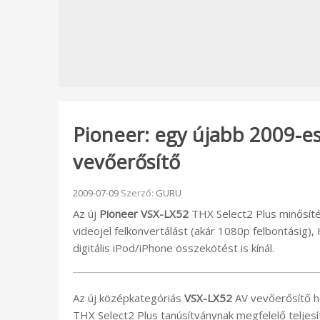
Pioneer: egy újabb 2009-e
vevőerősítő
Beküldve:
2009-07-09
Szerző:
GURU
Az új
Pioneer VSX-LX52
THX Select2 Plus minősít
videojel felkonvertálást (akár 1080p felbontásig)
digitális iPod/iPhone összekötést is kínál.
Az új középkategóriás
VSX-LX52
AV vevőerősítő h
THX Select2 Plus tanúsítványnak megfelelő teljesí