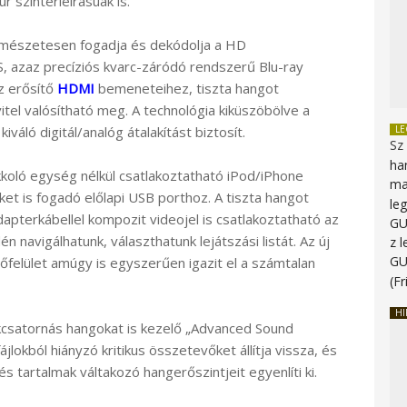
r színtérleírásúak is.
rmészetesen fogadja és dekódolja a HD
 azaz precíziós kvarc-záródó rendszerű Blu-ray
z erősítő
HDMI
bemeneteihez, tiszta hangot
el valósítható meg. A technológia kiküszöbölve a
kiváló digitál/analóg átalakítást biztosít.
L
Sz
ha
kkoló egység nélkül csatlakoztatható iPod/iPhone
ma
et is fogadó előlapi USB porthoz. A tiszta hangot
le
adapterkábellel kompozit videojel is csatlakoztatható az
G
avigálhatunk, választhatunk lejátszási listát. Az új
z 
G
zelőfelület amúgy is egyszerűen igazit el a számtalan
(Fr
HI
okcsatornás hangokat is kezelő „Advanced Sound
jlokból hiányzó kritikus összetevőket állítja vissza, és
és tartalmak váltakozó hangerőszintjeit egyenlíti ki.