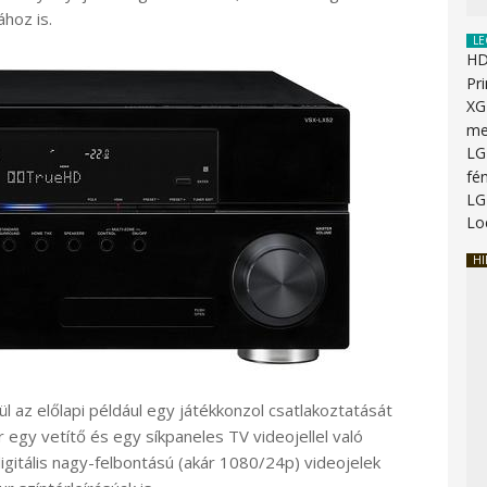
hoz is.
LE
HD
Pr
XG
me
LG
fé
LG
Lo
HI
 az előlapi például egy játékkonzol csatlakoztatását
 egy vetítő és egy síkpaneles TV videojellel való
digitális nagy-felbontású (akár 1080/24p) videojelek