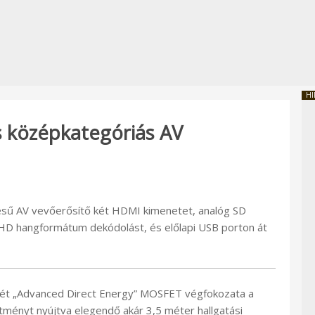
HI
s középkategóriás AV
ésű AV vevőerősítő két HDMI kimenetet, analóg SD
, HD hangformátum dekódolást, és előlapi USB porton át
ét „Advanced Direct Energy” MOSFET végfokozata a
tményt nyújtva elegendő akár 3,5 méter hallgatási