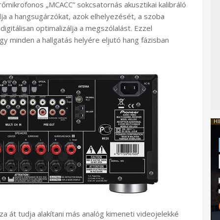
őmikrofonos „MCACC” sokcsatornás akusztikai kalibráló
a a hangsugárzókat, azok elhelyezését, a szoba
igitálisan optimalizálja a megszólalást. Ezzel
ogy minden a hallgatás helyére eljutó hang fázisban
HI
a át tudja alakítani más analóg kimeneti videojelekké