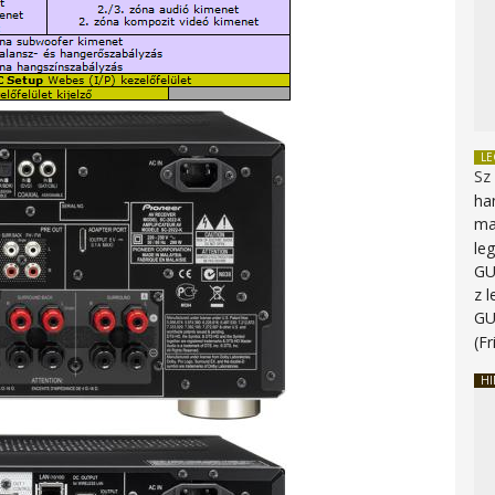
L
Sz
ha
ma
le
G
z 
G
(Fr
HI