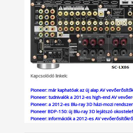
Kapcsolódó linkek:
Pioneer: már kaphatóak az új alap AV vevőerősítő
Pioneer: tudnivalók a 2012-es high-end AV vevőer
Pioneer: a 2012-es Blu-ray 3D házi-mozi rendsze
Pioneer BDP-150: új Blu-ray 3D lejátszó okostele
Pioneer: információk a 2012-es AV vevőerősítőkrő