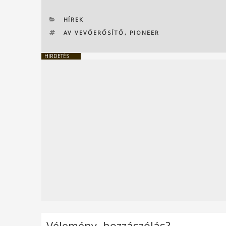
KATEGÓRIÁK
HÍREK
CÍMKÉK
AV VEVŐERŐSÍTŐ
,
PIONEER
HIRDETÉS
Vélemény, hozzászólás?