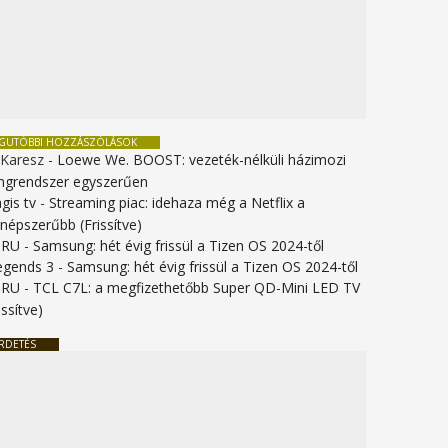
EGUTÓBBI HOZZÁSZÓLÁSOK
 Karesz
-
Loewe We. BOOST: vezeték-nélküli házimozi
ngrendszer egyszerűen
gis tv
-
Streaming piac: idehaza még a Netflix a
gnépszerűbb (Frissítve)
URU
-
Samsung: hét évig frissül a Tizen OS 2024-től
legends 3
-
Samsung: hét évig frissül a Tizen OS 2024-től
URU
-
TCL C7L: a megfizethetőbb Super QD-Mini LED TV
issítve)
RDETÉS