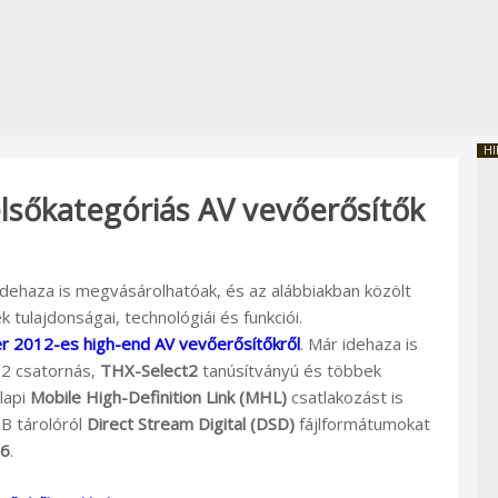
HI
elsőkategóriás AV vevőerősítők
dehaza is megvásárolhatóak, és az alábbiakban közölt
 tulajdonságai, technológiái és funkciói.
r 2012-es high-end AV vevőerősítőkről
. Már idehaza is
9.2 csatornás,
THX-Select2
tanúsítványú és többek
lapi
Mobile High-Definition Link (MHL)
csatlakozást is
B tárolóról
Direct Stream Digital (DSD)
fájlformátumokat
86
.