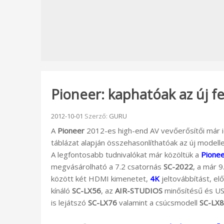
Pioneer: kaphatóak az új f
Beküldve:
2012-10-01
Szerző:
GURU
A
Pioneer
2012-es high-end AV vevőerősítői már i
táblázat alapján összehasonlíthatóak az új modellek
A legfontosabb tudnivalókat már közöltük a
Pionee
megvásárolható a 7.2 csatornás
SC-2022
, a már 
között két HDMI kimenetet,
4K
jeltovábbítást, elő
kínáló
SC-LX56
, az
AIR-STUDIOS
minősítésű és US
is lejátszó
SC-LX76
valamint a csúcsmodell
SC-LX