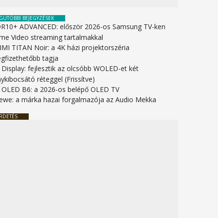
GUTÓBBI BEJEGYZÉSEK
R10+ ADVANCED: először 2026-os Samsung TV-ken
ime Video streaming tartalmakkal
IMI TITAN Noir: a 4K házi projektorszéria
gfizethetőbb tagja
 Display: fejlesztik az olcsóbb WOLED-et két
ykibocsátó réteggel (Frissítve)
 OLED B6: a 2026-os belépő OLED TV
ewe: a márka hazai forgalmazója az Audio Mekka
RDETÉS