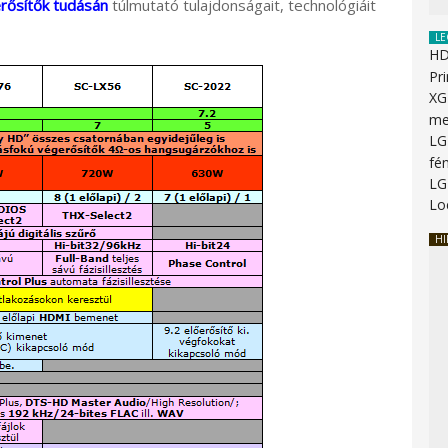
erősítők tudásán
túlmutató tulajdonságait, technológiáit
LE
HD
Pr
XG
me
LG
fén
LG
Lo
HI