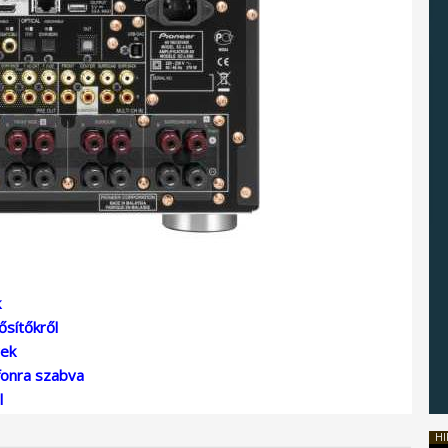
k
ősítőkről
rek
fonra szabva
l
HI