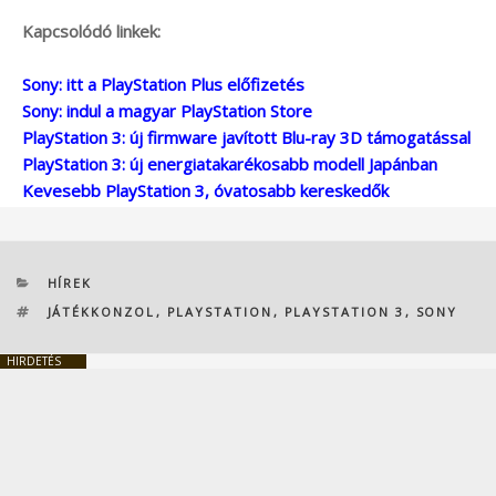
Kapcsolódó linkek:
Sony: itt a PlayStation Plus előfizetés
Sony: indul a magyar PlayStation Store
PlayStation 3: új firmware javított Blu-ray 3D támogatással
PlayStation 3: új energiatakarékosabb modell Japánban
Kevesebb PlayStation 3, óvatosabb kereskedők
KATEGÓRIÁK
HÍREK
CÍMKÉK
JÁTÉKKONZOL
,
PLAYSTATION
,
PLAYSTATION 3
,
SONY
HIRDETÉS