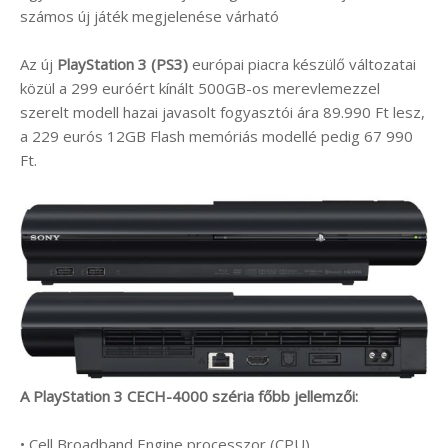
számos új játék megjelenése várható
Az új
PlayStation 3 (PS3)
európai piacra készülő változatai
közül a 299 euróért kínált 500GB-os merevlemezzel
szerelt modell hazai javasolt fogyasztói ára 89.990 Ft lesz,
a 229 eurós 12GB Flash memóriás modellé pedig 67 990
Ft.
A PlayStation 3 CECH-4000 széria főbb jellemzői:
• Cell Broadband Engine processzor (CPU)