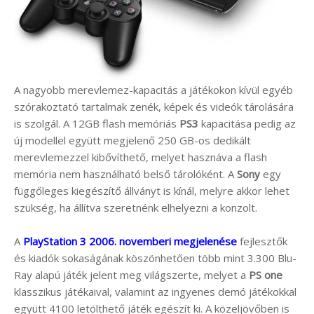
A nagyobb merevlemez-kapacitás a játékokon kívül egyéb
szórakoztató tartalmak zenék, képek és videók tárolására
is szolgál. A 12GB flash memóriás
PS3
kapacitása pedig az
új modellel együtt megjelenő 250 GB-os dedikált
merevlemezzel kibővíthető, melyet hasznáva a flash
memória nem használható belső tárolóként. A
Sony
egy
függőleges kiegészítő állványt is kínál, melyre akkor lehet
szükség, ha állítva szeretnénk elhelyezni a konzolt.
A
PlayStation 3 2006. novemberi megjelenése
fejlesztők
és kiadók sokaságának köszönhetően több mint 3.300 Blu-
Ray alapú játék jelent meg világszerte, melyet a
PS one
klasszikus játékaival, valamint az ingyenes demó játékokkal
együtt 4100 letölthető játék egészít ki. A közeljövőben is