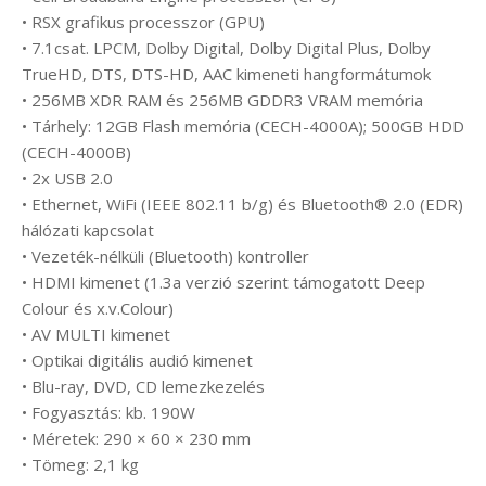
• RSX grafikus processzor (GPU)
• 7.1csat. LPCM, Dolby Digital, Dolby Digital Plus, Dolby
TrueHD, DTS, DTS-HD, AAC kimeneti hangformátumok
• 256MB XDR RAM és 256MB GDDR3 VRAM memória
• Tárhely: 12GB Flash memória (CECH-4000A); 500GB HDD
(CECH-4000B)
• 2x USB 2.0
• Ethernet, WiFi (IEEE 802.11 b/g) és Bluetooth® 2.0 (EDR)
hálózati kapcsolat
• Vezeték-nélküli (Bluetooth) kontroller
• HDMI kimenet (1.3a verzió szerint támogatott Deep
Colour és x.v.Colour)
• AV MULTI kimenet
• Optikai digitális audió kimenet
• Blu-ray, DVD, CD lemezkezelés
• Fogyasztás: kb. 190W
• Méretek: 290 × 60 × 230 mm
• Tömeg: 2,1 kg