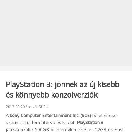
PlayStation 3: jönnek az új kisebb
és könnyebb konzolverziók
Beküldve:
2012-09-20
Szerző:
GURU
A
Sony Computer Entertainment Inc. (SCE)
bejelentése
szerint az új formatervű és kisebb
PlayStation 3
játékkonzolok 500GB-os merevlemezes és 12GB-os Flash