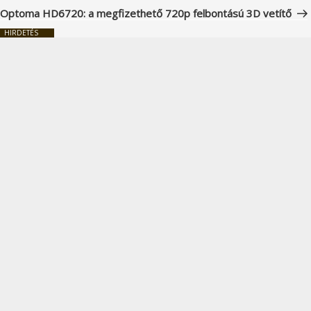
bejegyzés
Optoma HD6720: a megfizethető 720p felbontású 3D vetítő
HIRDETÉS