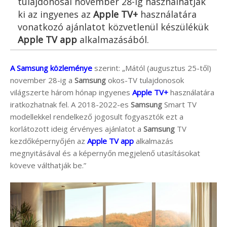
tulajdonosai november 28-ig használhatják
ki az ingyenes az
Apple TV+
használatára
vonatkozó ajánlatot közvetlenül készülékük
Apple TV app
alkalmazásából.
A Samsung közleménye
szerint: „Mától (augusztus 25-től)
november 28-ig a
Samsung
okos-TV tulajdonosok
világszerte három hónap ingyenes
Apple TV+
használatára
iratkozhatnak fel. A 2018-2022-es
Samsung
Smart TV
modellekkel rendelkező jogosult fogyasztók ezt a
korlátozott ideig érvényes ajánlatot a
Samsung
TV
kezdőképernyőjén az
Apple TV app
alkalmazás
megnyitásával és a képernyőn megjelenő utasításokat
köveve válthatják be.”