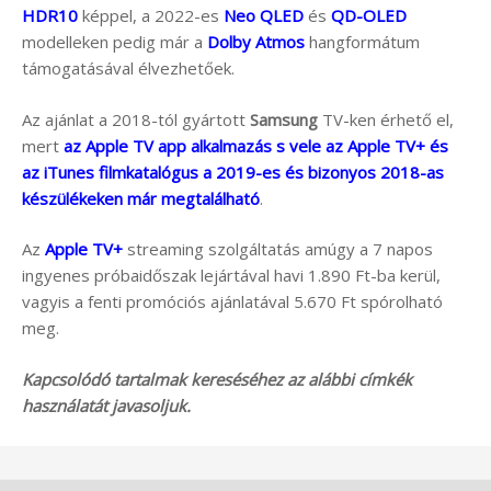
HDR10
képpel, a 2022-es
Neo QLED
és
QD-OLED
modelleken pedig már a
Dolby Atmos
hangformátum
támogatásával élvezhetőek.
Az ajánlat a 2018-tól gyártott
Samsung
TV-ken érhető el,
mert
az Apple TV app alkalmazás s vele az Apple TV+ és
az iTunes filmkatalógus a 2019-es és bizonyos 2018-as
készülékeken már megtalálható
.
Az
Apple TV+
streaming szolgáltatás amúgy a 7 napos
ingyenes próbaidőszak lejártával havi 1.890 Ft-ba kerül,
vagyis a fenti promóciós ajánlatával 5.670 Ft spórolható
meg.
Kapcsolódó tartalmak kereséséhez az alábbi címkék
használatát javasoljuk.