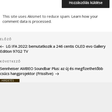
This site uses Akismet to reduce spam.
Learn how your
comment data is processed.
Bejegyzés
Korábbi
ELŐZŐ
navigáció
bejegyzés
LG IFA 2022: bemutatkozik a 246 centis OLED evo Gallery
Edition 97G2 TV
Következő
KÖVETKEZŐ
bejegyzés
Sennheiser AMBEO Soundbar Plus: az új és megfizethetőbb
csúcs hangprojektor (Frissítve)
HIRDETÉS