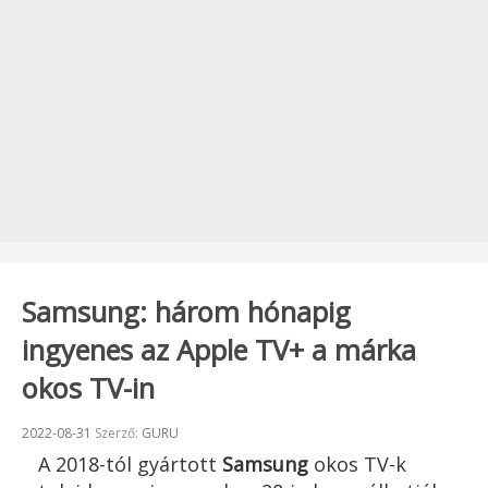
Samsung: három hónapig
ingyenes az Apple TV+ a márka
okos TV-in
Beküldve:
2022-08-31
Szerző:
GURU
A 2018-tól gyártott
Samsung
okos TV-k