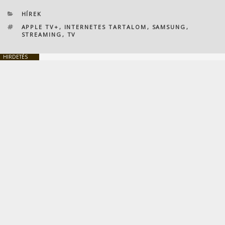
KATEGÓRIÁK
HÍREK
CÍMKÉK
APPLE TV+
,
INTERNETES TARTALOM
,
SAMSUNG
,
STREAMING
,
TV
HIRDETÉS