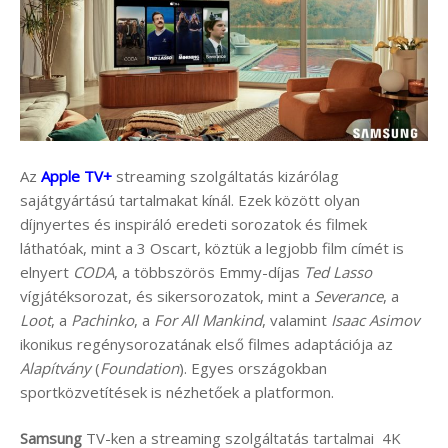
Az
Apple TV+
streaming szolgáltatás kizárólag
sajátgyártású tartalmakat kínál. Ezek között olyan
díjnyertes és inspiráló eredeti sorozatok és filmek
láthatóak, mint a 3 Oscart, köztük a legjobb film címét is
elnyert
CODA
, a többszörös Emmy-díjas
Ted Lasso
vígjátéksorozat, és sikersorozatok, mint a
Severance
, a
Loot
, a
Pachinko
, a
For All Mankind
, valamint
Isaac Asimov
ikonikus regénysorozatának első filmes adaptációja az
Alapítvány
(
Foundation
). Egyes országokban
sportközvetítések is nézhetőek a platformon.
Samsung
TV-ken a streaming szolgáltatás tartalmai 4K