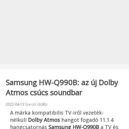
Samsung HW-Q990B: az új Dolby
Atmos csúcs soundbar
Beküldve:
2022-04-13
Szerző:
GURU
A márka kompatibilis TV-iről vezeték-
nélküli
Dolby Atmos
hangot fogadó 11.1.4
hangcsatornás
Samsung HW-Q990B
a TV és