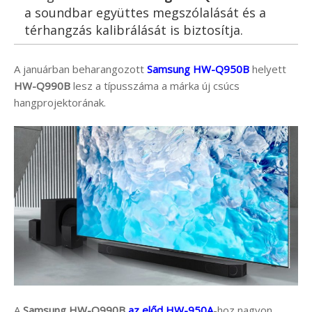
a soundbar együttes megszólalását és a
térhangzás kalibrálását is biztosítja.
A januárban beharangozott
Samsung HW-Q950B
helyett
HW-Q990B
lesz a típusszáma a márka új csúcs
hangprojektorának.
A
Samsung HW-Q990B
az előd HW-950A
-hoz nagyon