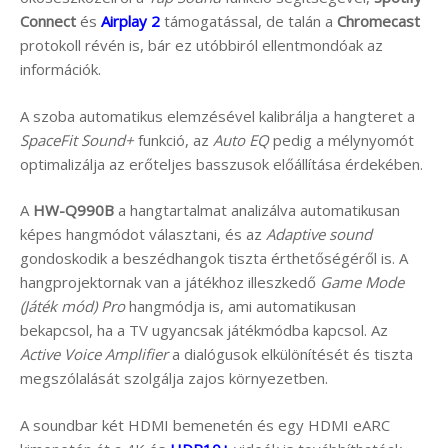
Connect
és
Airplay 2
támogatással, de talán a
Chromecast
protokoll révén is, bár ez utóbbiról ellentmondóak az
információk.
A szoba automatikus elemzésével kalibrálja a hangteret a
SpaceFit Sound+
funkció, az
Auto EQ
pedig a mélynyomót
optimalizálja az erőteljes basszusok előállítása érdekében.
A
HW-Q990B
a hangtartalmat analizálva automatikusan
képes hangmódot választani, és az
Adaptive sound
gondoskodik a beszédhangok tiszta érthetőségéről is. A
hangprojektornak van a játékhoz illeszkedő
Game Mode
(Játék mód) Pro
hangmódja is, ami automatikusan
bekapcsol, ha a TV ugyancsak játékmódba kapcsol. Az
Active Voice Amplifier
a dialógusok elkülönítését és tiszta
megszólalását szolgálja zajos környezetben.
A soundbar két HDMI bemenetén és egy HDMI eARC