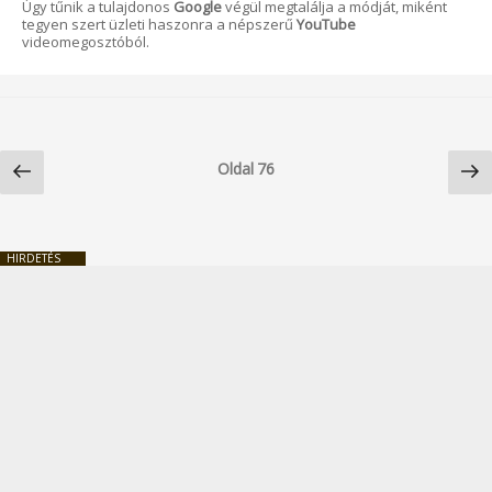
Úgy tűnik a tulajdonos
Google
végül megtalálja a módját, miként
tegyen szert üzleti haszonra a népszerű
YouTube
videomegosztóból.
Bejegyzések
Előző
Kö
lapozása
Oldal
76
oldal
ol
HIRDETÉS