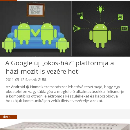
A Google új „okos-ház” platformja a
házi-mozit is vezérelheti
Beküldve:
2011-05-12
Szerző:
GURU
Az
Android @ Home
keretrendszer lehetővé teszi majd, hogy egy
okostelefon vagy táblagép a megfelelő alkalmazásokkal felismerje
a kompatibilis otthoni elektromos készülékeket és kapcsolódva
hozzájuk kommunikáljon velük illetve vezérelje azokat.
HÍREK