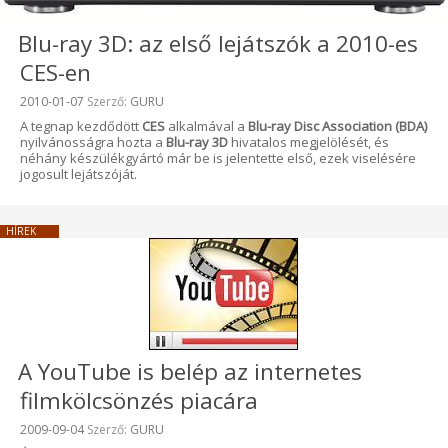
Blu-ray 3D: az első lejátszók a 2010-es
CES-en
Beküldve:
2010-01-07
Szerző:
GURU
A tegnap kezdődött
CES
alkalmával a
Blu-ray Disc Association (BDA)
nyilvánosságra hozta a
Blu-ray 3D
hivatalos megjelölését, és
néhány készülékgyártó már be is jelentette első, ezek viselésére
jogosult lejátszóját.
HÍREK
A YouTube is belép az internetes
filmkölcsönzés piacára
Beküldve:
2009-09-04
Szerző:
GURU