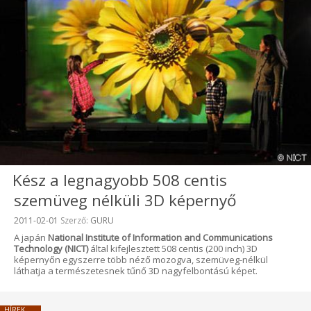
Kész a legnagyobb 508 centis
szemüveg nélküli 3D képernyő
Beküldve:
2011-02-01
Szerző:
GURU
A japán
National Institute of Information and Communications
Technology (NICT)
által kifejlesztett 508 centis (200 inch) 3D
képernyőn egyszerre több néző mozogva, szemüveg-nélkül
láthatja a természetesnek tűnő 3D nagyfelbontású képet.
HÍREK