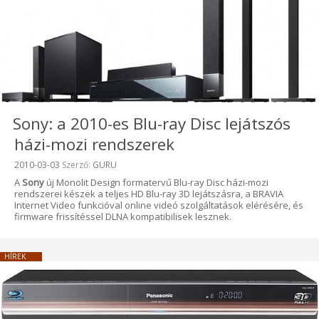
Sony: a 2010-es Blu-ray Disc lejátszós
házi-mozi rendszerek
Beküldve:
2010-03-03
Szerző:
GURU
A
Sony
új Monolit Design formatervű Blu-ray Disc házi-mozi
rendszerei készek a teljes HD Blu-ray 3D lejátszásra, a BRAVIA
Internet Video funkcióval online videó szolgáltatások elérésére, és
firmware frissítéssel DLNA kompatibilisek lesznek.
HÍREK