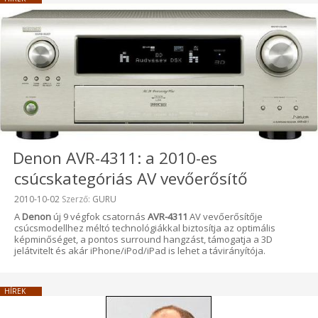
Denon AVR-4311: a 2010-es
csúcskategóriás AV vevőerősítő
Beküldve:
2010-10-02
Szerző:
GURU
A
Denon
új 9 végfok csatornás
AVR-4311
AV vevőerősítője
csúcsmodellhez méltó technológiákkal biztosítja az optimális
képminőséget, a pontos surround hangzást, támogatja a 3D
jelátvitelt és akár iPhone/iPod/iPad is lehet a távirányítója.
HÍREK