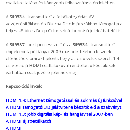
csatlakoztatása és könnyebb felhasználása érdekében.
A
SiI9334
„transmitter” a felsőkategóriás AV
vevőerősítőkben és Blu-ray Disc lejátszókban támogatja a
teljes 48 bites Deep Color színfelbontású jelek átvitelét is
A
SiI9387
„port processzor” és a
SiI9334
„transmitter”
chipek mintapéldányai 2009 második felében lesznek
elérhetőek, ami azt jelenti, hogy az első velük szerelt 1.4-
es verziójú
HDMI
csatlakozóval rendelkező készülékek
várhatóan csak jövőre jelennek meg.
Kapcsolódó linkek:
HDMI 1.4: Ethernet támogatással és sok más új funkcióval
A HDMI támogatói 3D jelátvitelre készítik elő a szabványt
HDMI 1.3: jobb digitális kép- és hangátvitel 2007-ben
A HDMI új specifikációi
A HDMI