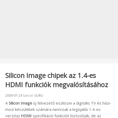
Silicon Image chipek az 1.4-es
HDMI funkciók megvalósításához
Beküldve:
2009-07-24
Szerző:
GURU
A
Silicon Image
új felvezető eszközei a digitális TV és házi-
mozi készülékek számára nemcsak a legújabb 1.4-es
verziójú
HDMI
specifikáció funkcióit biztosítják, de az