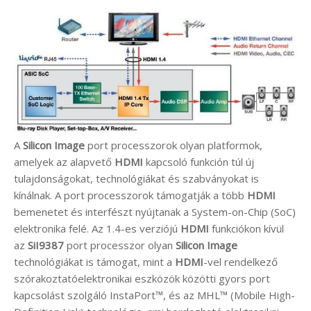
A
Silicon Image
port processzorok olyan platformok,
amelyek az alapvető
HDMI
kapcsoló funkción túl új
tulajdonságokat, technológiákat és szabványokat is
kínálnak. A port processzorok támogatják a több
HDMI
bemenetet és interfészt nyújtanak a System-on-Chip (SoC)
elektronika felé. Az 1.4-es verziójú
HDMI
funkciókon kívül
az
SiI9387
port processzor olyan
Silicon Image
technológiákat is támogat, mint a
HDMI
-vel rendelkező
szórakoztatóelektronikai eszközök közötti gyors port
kapcsolást szolgáló InstaPort™, és az MHL™ (Mobile High-