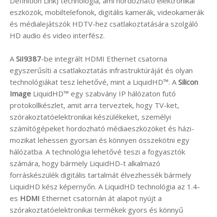
Definition Link) technológia, ami hordozható elektronikai
eszközök, mobiltelefonok, digitális kamerák, videokamerák
és médialejátszók HDTV-hez csatlakoztatására szolgáló
HD audio és video interfész.
A
SiI9387
-be integrált HDMI Ethernet csatorna
egyszerűsíti a csatlakoztatás infrastruktúráját és olyan
technológiákat tesz lehetővé, mint a LiquidHD™. A
Silicon
Image
LiquidHD™ egy szabvány IP hálózaton futó
protokollkészlet, amit arra terveztek, hogy TV-ket,
szórakoztatóelektronikai készülékeket, személyi
számítógépeket hordozható médiaeszközöket és házi-
mozikat lehessen gyorsan és könnyen összekötni egy
hálózatba. A technológia lehetővé teszi a fogyasztók
számára, hogy bármely LiquidHD-t alkalmazó
forráskészülék digitális tartalmát élvezhessék bármely
LiquidHD kész képernyőn. A LiquidHD technológia az 1.4-
es
HDMI
Ethernet csatornán át alapot nyújt a
szórakoztatóelektronikai termékek gyors és könnyű