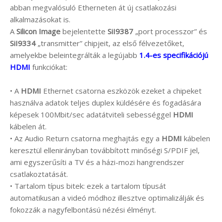
abban megvalósuló Etherneten át új csatlakozási
alkalmazásokat is.
A
Silicon Image
bejelentette
SiI9387
„port processzor” és
SiI9334
„transmitter” chipjeit, az első félvezetőket,
amelyekbe beleintegrálták a legújabb
1.4-es specifikációjú
HDMI
funkciókat:
• A
HDMI
Ethernet csatorna eszközök ezeket a chipeket
használva adatok teljes duplex küldésére és fogadására
képesek 100Mbit/sec adatátviteli sebességgel
HDMI
kábelen át.
• Az Audio Return csatorna meghajtás egy a
HDMI
kábelen
keresztül ellenirányban továbbított minőségi S/PDIF jel,
ami egyszerűsíti a TV és a házi-mozi hangrendszer
csatlakoztatását.
• Tartalom típus bitek: ezek a tartalom típusát
automatikusan a videó módhoz illesztve optimalizálják és
fokozzák a nagyfelbontású nézési élményt.