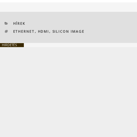
KATEGÓRIÁK
HÍREK
CÍMKÉK
ETHERNET
,
HDMI
,
SILICON IMAGE
HIRDETÉS