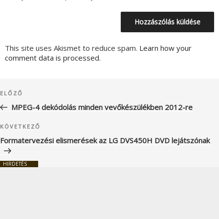
This site uses Akismet to reduce spam.
Learn how your
comment data is processed.
Bejegyzés
Korábbi
ELŐZŐ
navigáció
bejegyzés
MPEG-4 dekódolás minden vevőkészülékben 2012-re
Következő
KÖVETKEZŐ
bejegyzés
Formatervezési elismerések az LG DVS450H DVD lejátszónak
HIRDETÉS