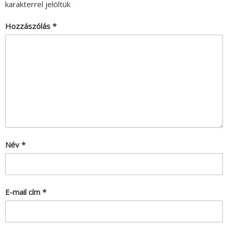
karakterrel jelöltük
Hozzászólás
*
Név
*
E-mail cím
*