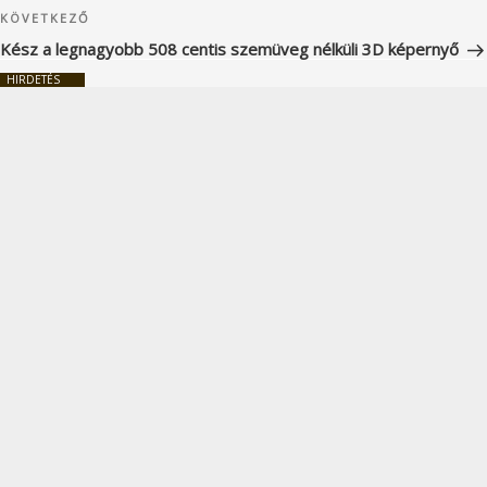
Következő
KÖVETKEZŐ
bejegyzés
Kész a legnagyobb 508 centis szemüveg nélküli 3D képernyő
HIRDETÉS