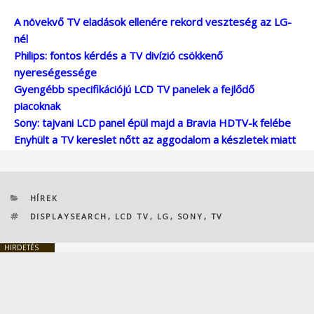
A növekvő TV eladások ellenére rekord veszteség az LG-
nél
Philips: fontos kérdés a TV divízió csökkenő
nyereségessége
Gyengébb specifikációjú LCD TV panelek a fejlődő
piacoknak
Sony: tajvani LCD panel épül majd a Bravia HDTV-k felébe
Enyhült a TV kereslet nőtt az aggodalom a készletek miatt
KATEGÓRIÁK
HÍREK
CÍMKÉK
DISPLAYSEARCH
,
LCD TV
,
LG
,
SONY
,
TV
HIRDETÉS