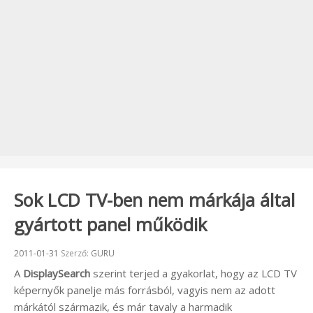
Sok LCD TV-ben nem márkája által
gyártott panel működik
Beküldve:
2011-01-31
Szerző:
GURU
A
DisplaySearch
szerint terjed a gyakorlat, hogy az LCD TV
képernyők panelje más forrásból, vagyis nem az adott
márkától származik, és már tavaly a harmadik