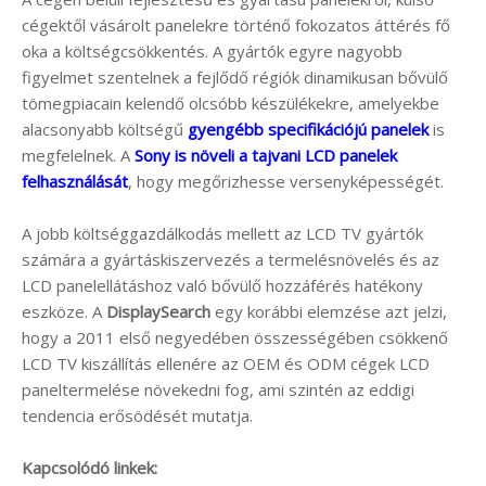
cégektől vásárolt panelekre történő fokozatos áttérés fő
oka a költségcsökkentés. A gyártók egyre nagyobb
figyelmet szentelnek a fejlődő régiók dinamikusan bővülő
tömegpiacain kelendő olcsóbb készülékekre, amelyekbe
alacsonyabb költségű
gyengébb specifikációjú panelek
is
megfelelnek. A
Sony is növeli a tajvani LCD panelek
felhasználását
, hogy megőrizhesse versenyképességét.
A jobb költséggazdálkodás mellett az LCD TV gyártók
számára a gyártáskiszervezés a termelésnövelés és az
LCD panelellátáshoz való bővülő hozzáférés hatékony
eszköze. A
DisplaySearch
egy korábbi elemzése azt jelzi,
hogy a 2011 első negyedében összességében csökkenő
LCD TV kiszállítás ellenére az OEM és ODM cégek LCD
paneltermelése növekedni fog, ami szintén az eddigi
tendencia erősödését mutatja.
Kapcsolódó linkek: