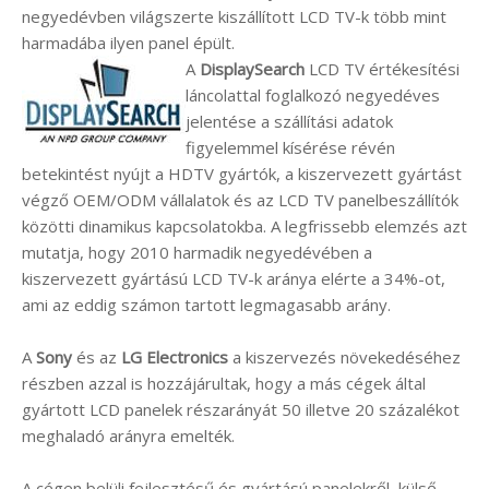
negyedévben világszerte kiszállított LCD TV-k több mint
harmadába ilyen panel épült.
A
DisplaySearch
LCD TV értékesítési
láncolattal foglalkozó negyedéves
jelentése a szállítási adatok
figyelemmel kísérése révén
betekintést nyújt a HDTV gyártók, a kiszervezett gyártást
végző OEM/ODM vállalatok és az LCD TV panelbeszállítók
közötti dinamikus kapcsolatokba. A legfrissebb elemzés azt
mutatja, hogy 2010 harmadik negyedévében a
kiszervezett gyártású LCD TV-k aránya elérte a 34%-ot,
ami az eddig számon tartott legmagasabb arány.
A
Sony
és az
LG Electronics
a kiszervezés növekedéséhez
részben azzal is hozzájárultak, hogy a más cégek által
gyártott LCD panelek részarányát 50 illetve 20 százalékot
meghaladó arányra emelték.
A cégen belüli fejlesztésű és gyártású panelekről, külső