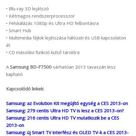
• Blu-ray 3D lejátszó
• Kétmagos rendszerprocesszor
• Felskálázás 1080p és Ultra HD felbontásra
• Smart Hub
• Multimedia fájlok lejátszása hálózati és USB kapcsolaton
át
• CD másolási funkció külső tárolóra
A
Samsung BD-F7500
várhatóan 2013 tavaszán lesz
kapható
Kapcsolódó linkek:
Samsung: az Evolution Kit megújító egység a CES 2013-on
Samsung: 279 centis Ultra HD TV is lesz a CES 2013-on?
Samsung: 216 centis Ultra HD TV mutatkozik be a CES
2013-on
Samsung: új Smart TV interfész és OLED TV-k a CES 2013-