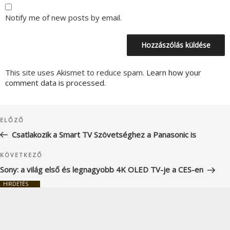
Notify me of new posts by email.
This site uses Akismet to reduce spam.
Learn how your
comment data is processed.
Bejegyzés
Korábbi
ELŐZŐ
navigáció
bejegyzés
Csatlakozik a Smart TV Szövetséghez a Panasonic is
Következő
KÖVETKEZŐ
bejegyzés
Sony: a világ első és legnagyobb 4K OLED TV-je a CES-en
HIRDETÉS