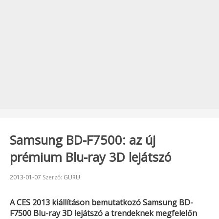
Samsung BD-F7500: az új
prémium Blu-ray 3D lejátszó
Beküldve:
2013-01-07
Szerző:
GURU
A
CES 2013
kiállításon bemutatkozó
Samsung BD-
F7500
Blu-ray 3D lejátszó a trendeknek megfelelőn