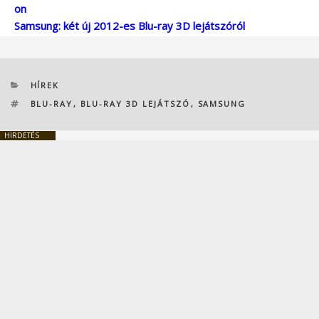
on
Samsung: két új 2012-es Blu-ray 3D lejátszóról
KATEGÓRIÁK
HÍREK
CÍMKÉK
BLU-RAY
,
BLU-RAY 3D LEJÁTSZÓ
,
SAMSUNG
HIRDETÉS