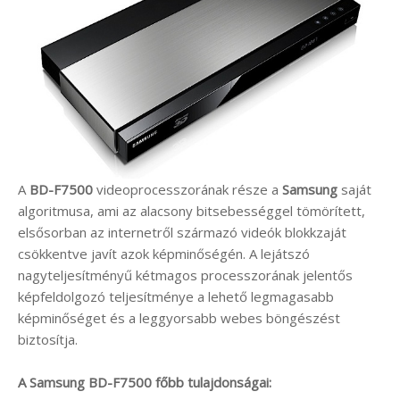
A
BD-F7500
videoprocesszorának része a
Samsung
saját
algoritmusa, ami az alacsony bitsebességgel tömörített,
elsősorban az internetről származó videók blokkzaját
csökkentve javít azok képminőségén. A lejátszó
nagyteljesítményű kétmagos processzorának jelentős
képfeldolgozó teljesítménye a lehető legmagasabb
képminőséget és a leggyorsabb webes böngészést
biztosítja.
A Samsung BD-F7500 főbb tulajdonságai: