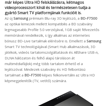
már képes Ultra HD felskálázásra, kétmagos
videoprocesszort kínál és természetesen tudja a
gyártó Smart TV platformjának funkcióit is.
Az új
Samsung
prémium Blu-ray 3D lejátszó, a
BD-F7500
az optikai lemezek mellett kompatibilis a BD szabvány
legmagasabb Profile 5.0 verziójával, 1GB saját félvezetős
memóriával rendelkezik, s így alkalmas az internetes
bónusz BD-Live tartalmak elérésére is. Emellett a
Samsung
Smart TV technológiájával (Smart Hub alkalmazások, 3D
játékok, videós tartalomszolgáltatások és AllShare USB-n,
DLNA hálózaton és felhő alapú tároláson át
multimédiafájlok) még több tartalom érhető el a
lejátszóval. Mindezek szabvány és HD felbontású
tartalmait a
BD-F7500
képes felkonvertálni az Ultra HD
képmegjelenítők (TV, vetítő) számára.