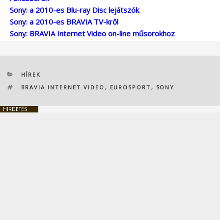
Sony: a 2010-es Blu-ray Disc lejátszók
Sony: a 2010-es BRAVIA TV-kről
Sony: BRAVIA Internet Video on-line műsorokhoz
KATEGÓRIÁK
HÍREK
CÍMKÉK
BRAVIA INTERNET VIDEO
,
EUROSPORT
,
SONY
HIRDETÉS