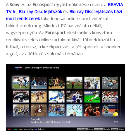
A
Sony
és az
Eurosport
együttműködése révén, a
BRAVIA
TV-k
,
Blu-ray Disc lejátszók
és
Blu-ray Disc lejátszós házi-
mozi rendszerek
tulajdonosai online sport videókat
tekinthetnek meg. Mindezt PC használata nélkül,
nagyképernyőn. Az
Eurosport
elektronikus könyvtára
rendkívül széles online tartalmat kínál, többek között a
futball, a tenisz, a kerékpározás, a téli sportok, a snooker,
a golf, az atlétika és sok más témában.