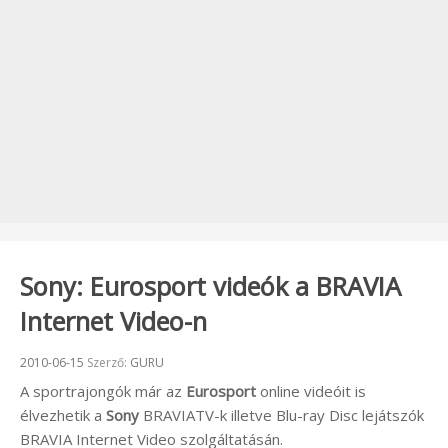
Sony: Eurosport videók a BRAVIA
Internet Video-n
Beküldve:
2010-06-15
Szerző:
GURU
A sportrajongók már az
Eurosport
online videóit is
élvezhetik a
Sony
BRAVIATV-k illetve Blu-ray Disc lejátszók
BRAVIA Internet Video szolgáltatásán.