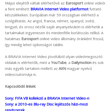
Május elejétől váltak elérhetővé az
Eurosport
online videói
a fent említett
BRAVIA Internet Video platformot
futtató
készülékeken. Európában már 59 országban elérhető a
szolgáltatás. Az angol, francia, német, spanyol, svéd,
lengyel, és orosz nézők saját anyanyelvükön is elérhetik a
tartalmakat ingyenesen és mindenféle korlátozás nélkül. A
hatalmas
Eurosport
online video állomány óránként frissül,
így mindig lehet újdonságot találni.
A BRAVIA Internet Video jóvoltából olyan videómegosztó
oldalak is elérhetők, mint a
YouTube
, a
Dailymotion
és sok
más egyéb tartalom mellett az
AXN
magyar nyelvű
videocsatornája is.
Kapcsolódó linkek:
Sony: FIFA VB kollekció a BRAVIA Internet Video-n
Sony: a 2010-es Blu-ray Disc lejátszós házi-mozi
rendszerek