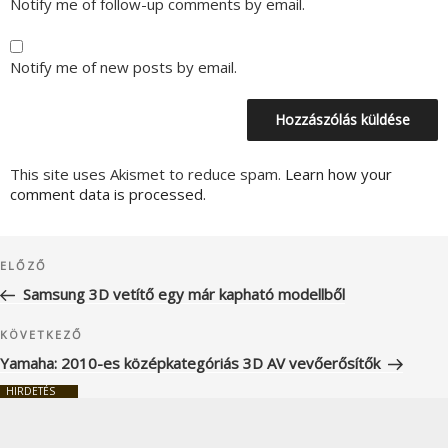
Notify me of follow-up comments by email.
Notify me of new posts by email.
This site uses Akismet to reduce spam.
Learn how your
comment data is processed.
Bejegyzés
Korábbi
ELŐZŐ
navigáció
bejegyzés
Samsung 3D vetítő egy már kapható modellből
Következő
KÖVETKEZŐ
bejegyzés
Yamaha: 2010-es középkategóriás 3D AV vevőerősítők
HIRDETÉS