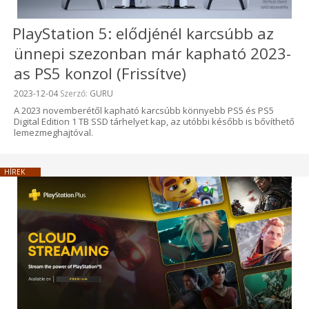
PlayStation 5: elődjénél karcsúbb az
ünnepi szezonban már kapható 2023-
as PS5 konzol (Frissítve)
Beküldve:
2023-12-04
Szerző:
GURU
A 2023 novemberétől kapható karcsúbb könnyebb PS5 és PS5
Digital Edition 1 TB SSD tárhelyet kap, az utóbbi később is bővíthető
lemezmeghajtóval.
HÍREK