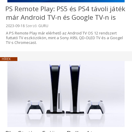
PS Remote Play: PS5 és PS4 távoli játék
már Android TV-n és Google TV-n is
Beküldve:
2023-09-18
Szerző:
GURU
A PS Remote Play már elérhető az Android TV OS 12 rendszert
futtató TV eszközökön, mint a Sony A95L QD-OLED TV és a Googel
TV-s Chromecast.
HÍREK