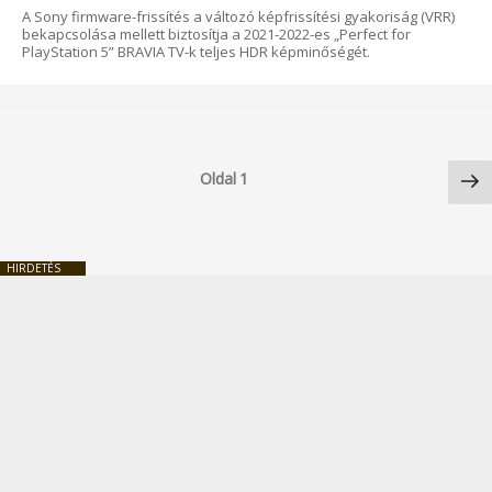
A Sony firmware-frissítés a változó képfrissítési gyakoriság (VRR)
bekapcsolása mellett biztosítja a 2021-2022-es „Perfect for
PlayStation 5” BRAVIA TV-k teljes HDR képminőségét.
Bejegyzések
Kö
lapozása
Oldal
1
ol
HIRDETÉS