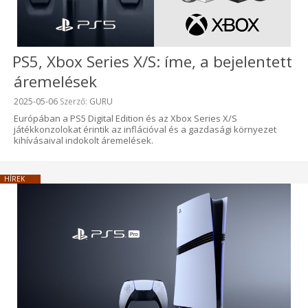
PS5, Xbox Series X/S: íme, a bejelentett
áremelések
Beküldve:
2025-05-06
Szerző:
GURU
Európában a PS5 Digital Edition és az Xbox Series X/S
játékkonzolokat érintik az inflációval és a gazdasági környezet
kihívásaival indokolt áremelések.
HÍREK