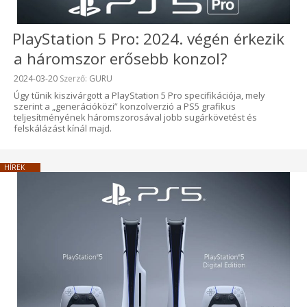
PlayStation 5 Pro: 2024. végén érkezik
a háromszor erősebb konzol?
Beküldve:
2024-03-20
Szerző:
GURU
Úgy tűnik kiszivárgott a PlayStation 5 Pro specifikációja, mely
szerint a „generációközi” konzolverzió a PS5 grafikus
teljesítményének háromszorosával jobb sugárkövetést és
felskálázást kínál majd.
HÍREK