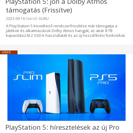
PlayStation 5: jön a Dolby Atmos
támogatás (Frissítve)
Beküldve:
2023-09-16
Szerző:
GURU
A PlayStation 5 következő rendszerfrissítése már támogatja a
játékok és alkalmazások Dolby Atmos hangját, az akár 8 TB
kapacitású M.2 SSD-k használatát és az új hozzáférési funkciókat.
HÍREK
PlayStation 5: híresztelések az új Pro