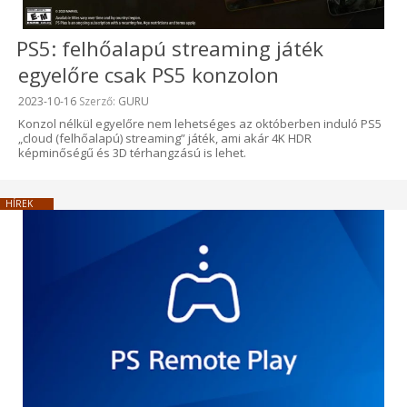
PS5: felhőalapú streaming játék
egyelőre csak PS5 konzolon
Beküldve:
2023-10-16
Szerző:
GURU
Konzol nélkül egyelőre nem lehetséges az októberben induló PS5
„cloud (felhőalapú) streaming” játék, ami akár 4K HDR
képminőségű és 3D térhangzású is lehet.
HÍREK