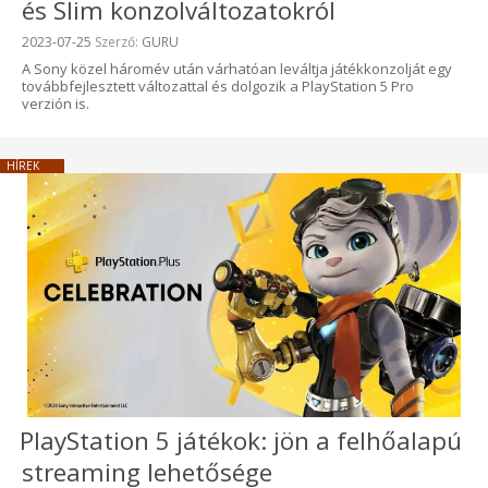
és Slim konzolváltozatokról
Beküldve:
2023-07-25
Szerző:
GURU
A Sony közel háromév után várhatóan leváltja játékkonzolját egy
továbbfejlesztett változattal és dolgozik a PlayStation 5 Pro
verzión is.
HÍREK
PlayStation 5 játékok: jön a felhőalapú
streaming lehetősége