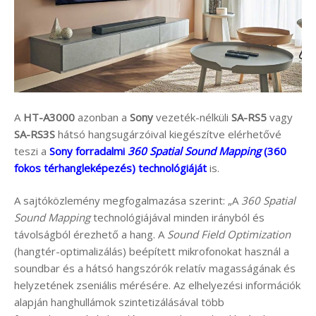
A
HT-A3000
azonban a
Sony
vezeték-nélküli
SA-RS5
vagy
SA-RS3S
hátsó hangsugárzóival kiegészítve elérhetővé
teszi a
Sony forradalmi
360 Spatial Sound Mapping
(360
fokos térhangleképezés) technológiáját
is.
A sajtóközlemény megfogalmazása szerint: „A
360 Spatial
Sound
Mapping
technológiájával minden irányból és
távolságból érezhető a hang. A
Sound Field Optimization
(hangtér-optimalizálás) beépített mikrofonokat használ a
soundbar és a hátsó hangszórók relatív magasságának és
helyzetének zseniális mérésére. Az elhelyezési információk
alapján hanghullámok szintetizálásával több