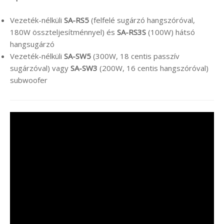
Vezeték-nélküli
SA-RS5
(felfelé sugárzó hangszóróval,
180W összteljesítménnyel) és
SA-RS3S
(100W) hátsó
hangsugárzó
Vezeték-nélküli
SA-SW5
(300W, 18 centis passzív
sugárzóval) vagy
SA-SW3
(200W, 16 centis hangszóróval)
subwoofer