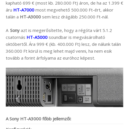
kapható 699 € (most kb. 280.000 Ft) áron, de ha az 1.399 €
áru
HT-A7000
most megvehető 500.000 Ft-ért, akkor
talán a
HT-A3000
sem lesz drágább 250.000 Ft-nál.
A
Sony
azt is megerősítette, hogy a régóta várt 5.1.2
csatornás
HT-A5000
soundbar is megvásárolható
októbertől. Ára 999 € (kb. 400.000 Ft) lesz, de nálunk talán
360.000 Ft körül is meg lehet majd venni, ha nem esik
tovább a forint árfolyama az euróhoz képest.
A Sony HT-A3000 főbb jellemzői: