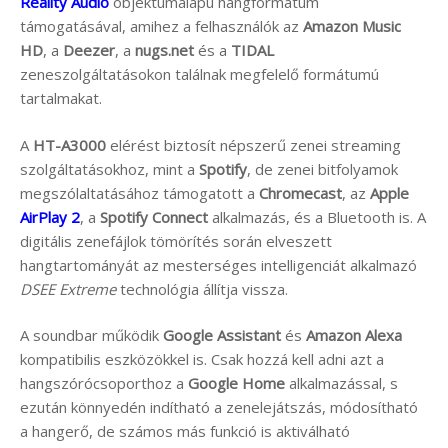
Reality Audio
objektumalapú hangformátum
támogatásával, amihez a felhasználók az
Amazon Music
HD
, a
Deezer
, a
nugs.net
és a
TIDAL
zeneszolgáltatásokon találnak megfelelő formátumú
tartalmakat.
A
HT-A3000
elérést biztosít népszerű zenei streaming
szolgáltatásokhoz, mint a
Spotify
, de zenei bitfolyamok
megszólaltatásához támogatott a
Chromecast
, az
Apple
AirPlay 2
, a
Spotify Connect
alkalmazás, és a Bluetooth is. A
digitális zenefájlok tömörítés során elveszett
hangtartományát az mesterséges intelligenciát alkalmazó
DSEE Extreme
technológia állítja vissza.
A soundbar működik
Google Assistant
és
Amazon Alexa
kompatibilis eszközökkel is. Csak hozzá kell adni azt a
hangszórócsoporthoz a
Google Home
alkalmazással, s
ezután könnyedén indítható a zenelejátszás, módosítható
a hangerő, de számos más funkció is aktiválható