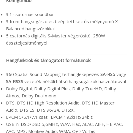
Konfiguráció:
3.1 csatornás soundbar
3 front hangsugárzó és beépített kettős mélynyomó X-
Balanced hangszórókkal
5 csatornás digitális S-Master végerősítő, 250W
összteljesítménnyel
Hangfunkciók és támogatott formátumok:
360 Spatial Sound Mapping térhangleképezés
SA-RS5
vagy
SA-RS3S
vezeték-nélküli hátsó hangsugárzók használatával
Dolby Digital, Dolby Digital Plus, Dolby TrueHD, Dolby
Atmos, Dolby Dual mono
DTS, DTS HD High Resolution Audio, DTS HD Master
Audio, DTS ES, DTS 96/24, DTS:X,
LPCM 5/5.1/7.1 csat., LPCM 192kHz/24bit;
USB-n: DSD/DSD 5,6MHz, WAV, Flac, ALAC, AIFF, HE AAC,
AAC, MP3, Monkey Audio, WMA, Ogg Vorbis