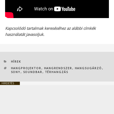
Kapcsolódó tartalmak kereséséhez az alábbi címkék
használatát javasoljuk.
KATEGÓRIÁK
HÍREK
CÍMKÉK
HANGPROJEKTOR
,
HANGRENDSZER
,
HANGSUGÁRZÓ
,
SONY
,
SOUNDBAR
,
TÉRHANGZÁS
HIRDETÉS