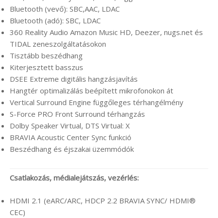
Bluetooth (vevő): SBC,AAC, LDAC
Bluetooth (adó): SBC, LDAC
360 Reality Audio Amazon Music HD, Deezer, nugs.net és
TIDAL zeneszolgáltatásokon
Tisztább beszédhang
Kiterjesztett basszus
DSEE Extreme digitális hangzásjavítás
Hangtér optimalizálás beépített mikrofonokon át
Vertical Surround Engine függőleges térhangélmény
S-Force PRO Front Surround térhangzás
Dolby Speaker Virtual, DTS Virtual: X
BRAVIA Acoustic Center Sync funkció
Beszédhang és éjszakai üzemmódók
Csatlakozás, médialejátszás, vezérlés:
HDMI 2.1 (eARC/ARC, HDCP 2.2 BRAVIA SYNC/ HDMI®
CEC)