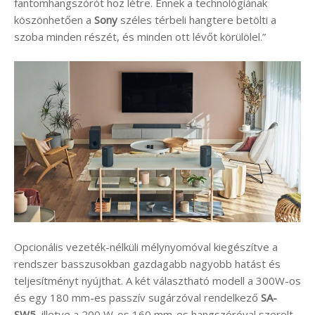
fantomhangszórót hoz létre. Ennek a technológiának
köszönhetően a
Sony
széles térbeli hangtere betölti a
szoba minden részét, és minden ott lévőt körülölel.”
Opcionális vezeték-nélküli mélynyomóval kiegészítve a
rendszer basszusokban gazdagabb nagyobb hatást és
teljesítményt nyújthat. A két választható modell a 300W-os
és egy 180 mm-es passzív sugárzóval rendelkező
SA-
SW5
, illetve a 200 W-os 160 mm-es hangszóróval szerelt