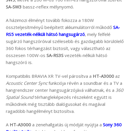
SA-SW3
bassz-reflex mélynyomó.
A házimozi élményt tovább fokozza a 180W
összteljesítményű beépített akkumulátorról működő
SA-
RS5 vezeték-nélküli hátsó hangsugárzó
, mely felfelé
sugárzó hangszóróival szélesebb és gazdagabb körülölelő
360 fokos térhangzást biztosít, vagy választható az
összesen 100W-os
SA-RS3S
vezeték-nélküli hátsó
hangszóró is.
Kompatibilis BRAVIA XR TV-vel párosítva a
HT-A3000
az
Acoustic Center Sync
funkciója révén a soundbar és a TV a
hangrendszer center hangsugárzójává válhatnak, és a
360
Spatial Sound
térhangleképezés részeként együtt is
működnek még tisztább dialógusokat és magával
ragadóbb hangélményt biztosítva.
A
HT-A3000
a zenehallgatás új módját nyújtja a
Sony 360