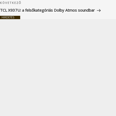
Következő
KÖVETKEZŐ
bejegyzés
TCL X937U: a felsőkategóriás Dolby Atmos soundbar
HIRDETÉS