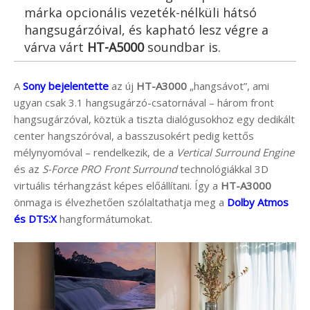
márka opcionális vezeték-nélküli hátsó
hangsugárzóival, és kapható lesz végre a
várva várt
HT-A5000
soundbar is.
A
Sony bejelentette
az új
HT-A3000
„hangsávot”, ami
ugyan csak 3.1 hangsugárzó-csatornával – három front
hangsugárzóval, köztük a tiszta dialógusokhoz egy dedikált
center hangszóróval, a basszusokért pedig kettős
mélynyomóval – rendelkezik, de a
Vertical Surround Engine
és az
S-Force PRO Front Surround
technológiákkal 3D
virtuális térhangzást képes előállítani. Így a
HT-A3000
önmaga is élvezhetően szólaltathatja meg a
Dolby Atmos
és DTS:X
hangformátumokat.