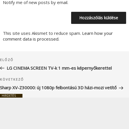
Notify me of new posts by email.
This site uses Akismet to reduce spam.
Learn how your
comment data is processed.
Bejegyzés
Korábbi
ELŐZŐ
navigáció
bejegyzés
LG CINEMA SCREEN TV-k 1 mm-es képernyőkerettel
Következő
KÖVETKEZŐ
bejegyzés
Sharp XV-Z30000: új 1080p felbontású 3D házi-mozi vetítő
HIRDETÉS