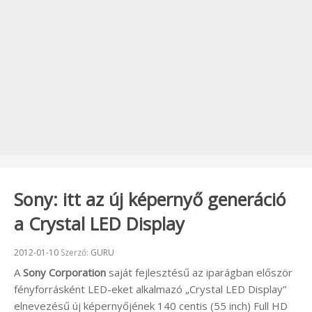
Sony: itt az új képernyő generáció
a Crystal LED Display
Beküldve:
2012-01-10
Szerző:
GURU
A
Sony Corporation
saját fejlesztésű az iparágban először
fényforrásként LED-eket alkalmazó „Crystal LED Display”
elnevezésű új képernyőjének 140 centis (55 inch) Full HD