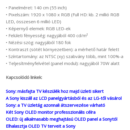
• Panelméret: 140 cm (55 inch)
• Pixelszám: 1920 x 1080 x RGB (Full HD: kb. 2 millió RGB
LED, összesen 6 millió LED)
• Képernyő elemek: RGB LED-ek
• Felületi fényesség: nagyjából 400 cd/m²
• Nézési szög: nagyjából 180 fok
• Kontraszt (sötét környezetben): a mérhető határ felett
• Színtartomány: az NTSC (xy) szabvány több, mint 100%-a
• Teljesítményfelvétel (panel modul): nagyjából 70W alatt
Kapcsolódó linkek:
Sony: másfajta TV készülék hoz majd üzleti sikert
A Sony kiszáll az LCD panelgyártásból és az LG-től vásárol
Sony: a TV üzletág azonnali átszervezése várható
Két Sony OLED monitor professzionális célra
OLED: új alkalmasabb meghajtású OLED panel a Sonytól
Elhalasztja OLED TV terveit a Sony