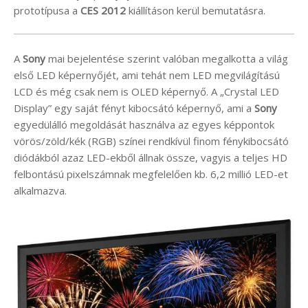
prototípusa a
CES 2012
kiállításon kerül bemutatásra.
A
Sony
mai bejelentése szerint valóban megalkotta a világ
első LED képernyőjét, ami tehát nem LED megvilágítású
LCD és még csak nem is OLED képernyő. A „Crystal LED
Display” egy saját fényt kibocsátó képernyő, ami a
Sony
egyedülálló megoldását használva az egyes képpontok
vörös/zöld/kék (RGB) színei rendkívül finom fénykibocsátó
diódákból azaz LED-ekből állnak össze, vagyis a teljes HD
felbontású pixelszámnak megfelelően kb. 6,2 millió LED-et
alkalmazva.