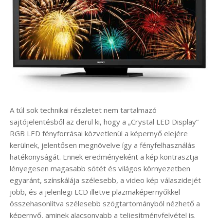
A túl sok technikai részletet nem tartalmazó
sajtójelentésből az derül ki, hogy a „Crystal LED Display”
RGB LED fényforrásai közvetlenül a képernyő elejére
kerülnek, jelentősen megnövelve így a fényfelhasználás
hatékonyságát. Ennek eredményeként a kép kontrasztja
lényegesen magasabb sötét és világos környezetben
egyaránt, színskálája szélesebb, a video kép válaszidejét
jobb, és a jelenlegi LCD illetve plazmaképernyőkkel
összehasonlítva szélesebb szögtartományból nézhető a
képernyő, aminek alacsonyabb a teljesítményfelvétel is.