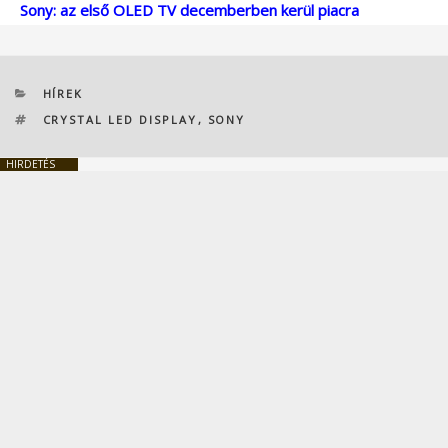
Sony: az első OLED TV decemberben kerül piacra
KATEGÓRIÁK
HÍREK
CÍMKÉK
CRYSTAL LED DISPLAY
,
SONY
HIRDETÉS