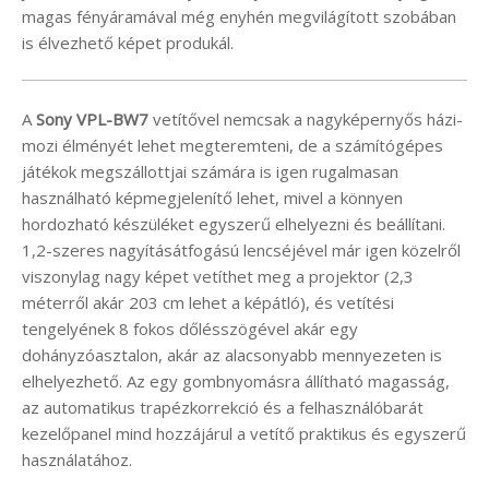
magas fényáramával még enyhén megvilágított szobában
is élvezhető képet produkál.
A
Sony VPL-BW7
vetítővel nemcsak a nagyképernyős házi-
mozi élményét lehet megteremteni, de a számítógépes
játékok megszállottjai számára is igen rugalmasan
használható képmegjelenítő lehet, mivel a könnyen
hordozható készüléket egyszerű elhelyezni és beállítani.
1,2-szeres nagyításátfogású lencséjével már igen közelről
viszonylag nagy képet vetíthet meg a projektor (2,3
méterről akár 203 cm lehet a képátló), és vetítési
tengelyének 8 fokos dőlésszögével akár egy
dohányzóasztalon, akár az alacsonyabb mennyezeten is
elhelyezhető. Az egy gombnyomásra állítható magasság,
az automatikus trapézkorrekció és a felhasználóbarát
kezelőpanel mind hozzájárul a vetítő praktikus és egyszerű
használatához.