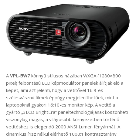
A
VPL-BW7
könnyű stílusos házában WXGA (1280×800
pixel) felbontású LCD képmodulátor panelek állítják elő a
képet, ami azt jelenti, hogy a vetítővel 16:9-es
szélesvásznú filmek éppúgy megjeleníthetőek, mint a
laptopoknál gyakori 16:10-es monitor kép. A vetítő a
gyártó „3LCD BrightEra” paneltechnológiájának köszönheti
viszonylag magas, a világosabb környezetben történő
vetítéshez is elegendő 2000 ANSI Lumen fényármát. A
dinamikus írisz nélkül elérhető 1000:1 kontrasztarány