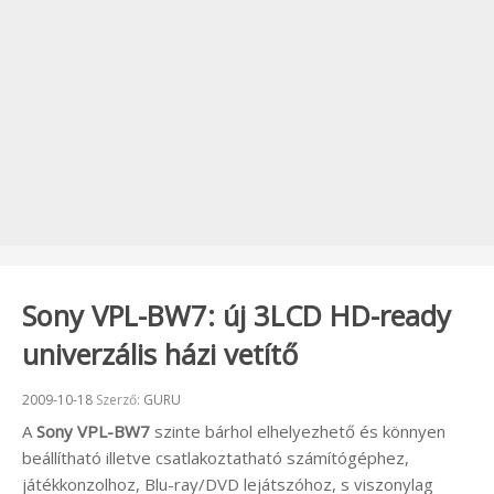
Sony VPL-BW7: új 3LCD HD-ready
univerzális házi vetítő
Beküldve:
2009-10-18
Szerző:
GURU
A
Sony VPL-BW7
szinte bárhol elhelyezhető és könnyen
beállítható illetve csatlakoztatható számítógéphez,
játékkonzolhoz, Blu-ray/DVD lejátszóhoz, s viszonylag