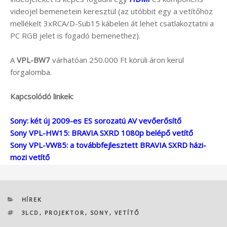
videojel bemenetein keresztül (az utóbbit egy a vetítőhöz
mellékelt 3xRCA/D-Sub15 kábelen át lehet csatlakoztatni a
PC RGB jelet is fogadó bemenethez).
A
VPL-BW7
várhatóan 250.000 Ft körüli áron kerül
forgalomba.
Kapcsolódó linkek:
Sony: két új 2009-es ES sorozatú AV vevőerősítő
Sony VPL-HW15: BRAVIA SXRD 1080p belépő vetítő
Sony VPL-VW85: a továbbfejlesztett BRAVIA SXRD házi-
mozi vetítő
KATEGÓRIÁK
HÍREK
CÍMKÉK
3LCD
,
PROJEKTOR
,
SONY
,
VETÍTŐ