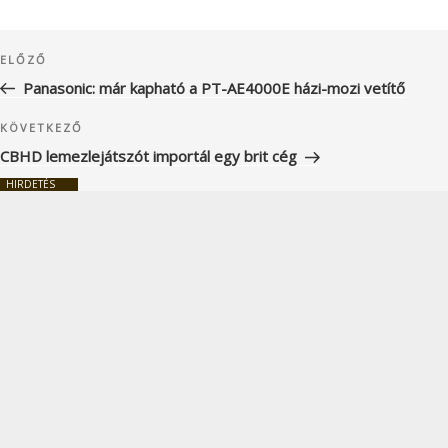
Bejegyzés
Korábbi
ELŐZŐ
navigáció
bejegyzés
Panasonic: már kapható a PT-AE4000E házi-mozi vetítő
Következő
KÖVETKEZŐ
bejegyzés
CBHD lemezlejátszót importál egy brit cég
HIRDETÉS