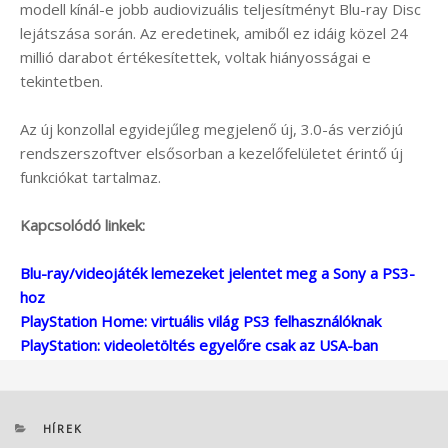
modell kínál-e jobb audiovizuális teljesítményt Blu-ray Disc
lejátszása során. Az eredetinek, amiből ez idáig közel 24
millió darabot értékesítettek, voltak hiányosságai e
tekintetben.
Az új konzollal egyidejűleg megjelenő új, 3.0-ás verziójú
rendszerszoftver elsősorban a kezelőfelületet érintő új
funkciókat tartalmaz.
Kapcsolódó linkek:
Blu-ray/videojáték lemezeket jelentet meg a Sony a PS3-
hoz
PlayStation Home: virtuális világ PS3 felhasználóknak
PlayStation: videoletöltés egyelőre csak az USA-ban
KATEGÓRIÁK
HÍREK