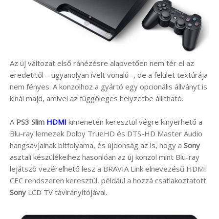
Az új változat első ránézésre alapvetően nem tér el az
eredetitől – ugyanolyan ívelt vonalú -, de a felület textúrája
nem fényes. A konzolhoz a gyártó egy opcionális állványt is
kínál majd, amivel az függőleges helyzetbe állítható.
A
PS3 Slim
HDMI
kimenetén keresztül végre kinyerhető a
Blu-ray lemezek Dolby TrueHD és DTS-HD Master Audio
hangsávjainak bitfolyama, és újdonság az is, hogy a
Sony
asztali készülékeihez hasonlóan az új konzol mint Blu-ray
lejátszó vezérelhető lesz a BRAVIA Link elnevezésű HDMI
CEC rendszeren keresztül, például a hozzá csatlakoztatott
Sony
LCD TV távirányítójával.