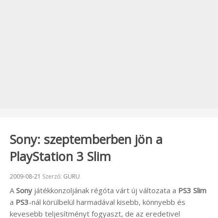
Sony: szeptemberben jön a
PlayStation 3 Slim
Beküldve:
2009-08-21
Szerző:
GURU
A
Sony
játékkonzoljának régóta várt új változata a
PS3 Slim
a
PS3
-nál körülbelül harmadával kisebb, könnyebb és
kevesebb teljesítményt fogyaszt, de az eredetivel