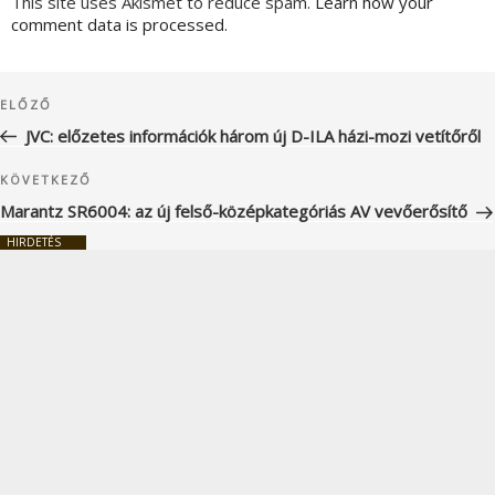
This site uses Akismet to reduce spam.
Learn how your
comment data is processed.
Bejegyzés
Korábbi
ELŐZŐ
navigáció
bejegyzés
JVC: előzetes információk három új D-ILA házi-mozi vetítőről
Következő
KÖVETKEZŐ
bejegyzés
Marantz SR6004: az új felső-középkategóriás AV vevőerősítő
HIRDETÉS