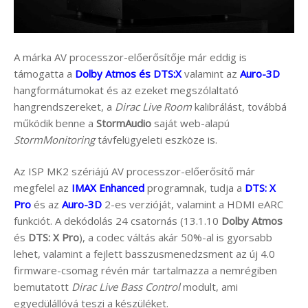
A márka AV processzor-előerősítője már eddig is
támogatta a
Dolby Atmos és DTS:X
valamint az
Auro-3D
hangformátumokat és az ezeket megszólaltató
hangrendszereket, a
Dirac Live Room
kalibrálást, továbbá
működik benne a
StormAudio
saját web-alapú
StormMonitoring
távfelügyeleti eszköze is.
Az ISP MK2 szériájú AV processzor-előerősítő már
megfelel az
IMAX Enhanced
programnak, tudja a
DTS: X
Pro
és az
Auro-3D
2-es verzióját, valamint a HDMI eARC
funkciót. A dekódolás 24 csatornás (13.1.10
Dolby Atmos
és
DTS: X Pro
), a codec váltás akár 50%-al is gyorsabb
lehet, valamint a fejlett basszusmenedzsment az új 4.0
firmware-csomag révén már tartalmazza a nemrégiben
bemutatott
Dirac Live Bass Control
modult, ami
egyedülállóvá teszi a készüléket.