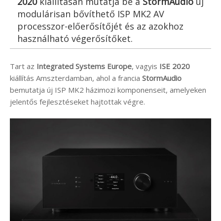
2020
kiállításán mutatja be a
StormAudio
új
modulárisan bővíthető ISP MK2 AV
processzor-előerősítőjét és az azokhoz
használható végerősítőket.
Tart az
Integrated Systems Europe
, vagyis
ISE 2020
kiállítás Amszterdamban, ahol a francia
StormAudio
bemutatja új ISP MK2 házimozi komponenseit, amelyeken
jelentős fejlesztéseket hajtottak végre.