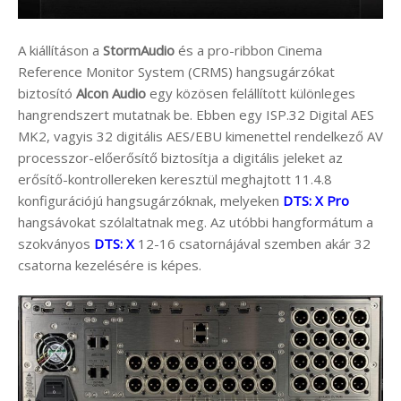
A kiállításon a
StormAudio
és a pro-ribbon Cinema
Reference Monitor System (CRMS) hangsugárzókat
biztosító
Alcon Audio
egy közösen felállított különleges
hangrendszert mutatnak be. Ebben egy ISP.32 Digital AES
MK2, vagyis 32 digitális AES/EBU kimenettel rendelkező AV
processzor-előerősítő biztosítja a digitális jeleket az
erősítő-kontrollereken keresztül meghajtott 11.4.8
konfigurációjú hangsugárzóknak, melyeken
DTS: X Pro
hangsávokat szólaltatnak meg. Az utóbbi hangformátum a
szokványos
DTS: X
12-16 csatornájával szemben akár 32
csatorna kezelésére is képes.