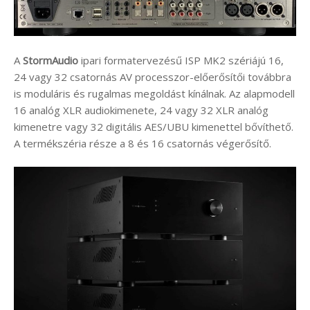
A
StormAudio
ipari formatervezésű ISP MK2 szériájú 16,
24 vagy 32 csatornás AV processzor-előerősítői továbbra
is moduláris és rugalmas megoldást kínálnak. Az alapmodell
16 analóg XLR audiokimenete, 24 vagy 32 XLR analóg
kimenetre vagy 32 digitális AES/UBU kimenettel bővíthető.
A termékszéria része a 8 és 16 csatornás végerősítő.