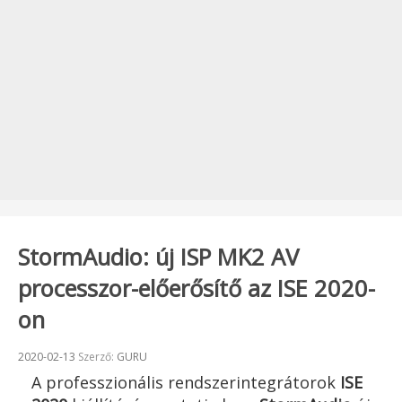
StormAudio: új ISP MK2 AV
processzor-előerősítő az ISE 2020-
on
Beküldve:
2020-02-13
Szerző:
GURU
A professzionális rendszerintegrátorok
ISE