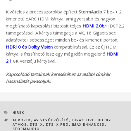
Kivételes a processzorokba épített
StormAudio
7 be- + 2
kimenetű eARC HDMI kártya, ami gyorsabb és nagyon
megbízható kapcsolást biztosít teljes
HDMI 2.0b
/HDCP2.2
támogatással. A kártya támogatja a 4K, 18 Gigabit/sec
adatátviteli sebességet minden be- és kimeneti porton,
HDR10 és Dolby Vision
kompatibilitással. Ez az új HDMI
kártya is frissíthető lesz egy még idén megjelenő
HDMI
2.1
8K verziójú kártyával.
Kapcsolódó tartalmak kereséséhez az alábbi címkék
használatát javasoljuk.
KATEGÓRIÁK
HÍREK
CÍMKÉK
AURO-3D
,
AV VEVŐERŐSÍTŐ
,
DIRAC LIVE
,
DOLBY
ATMOS
,
DTS: X
,
DTS: X PRO
,
IMAX ENHANCED
,
STORMAUDIO