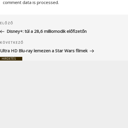
comment data is processed.
Bejegyzés
Korábbi
ELŐZŐ
navigáció
bejegyzés
Disney+: túl a 28,6 milliomodik előfizetőn
Következő
KÖVETKEZŐ
bejegyzés
Ultra HD Blu-ray lemezen a Star Wars filmek
HIRDETÉS