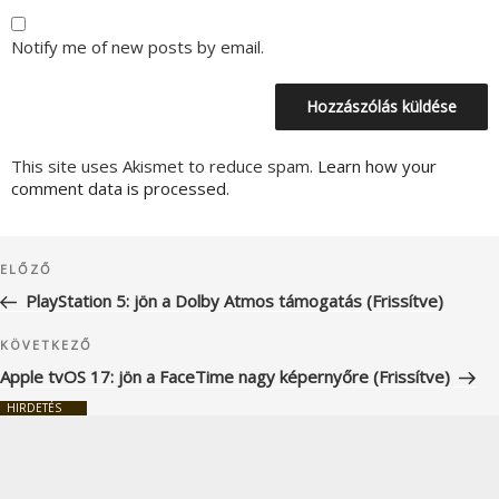
Notify me of new posts by email.
This site uses Akismet to reduce spam.
Learn how your
comment data is processed.
Bejegyzés
Korábbi
ELŐZŐ
navigáció
bejegyzés
PlayStation 5: jön a Dolby Atmos támogatás (Frissítve)
Következő
KÖVETKEZŐ
bejegyzés
Apple tvOS 17: jön a FaceTime nagy képernyőre (Frissítve)
HIRDETÉS