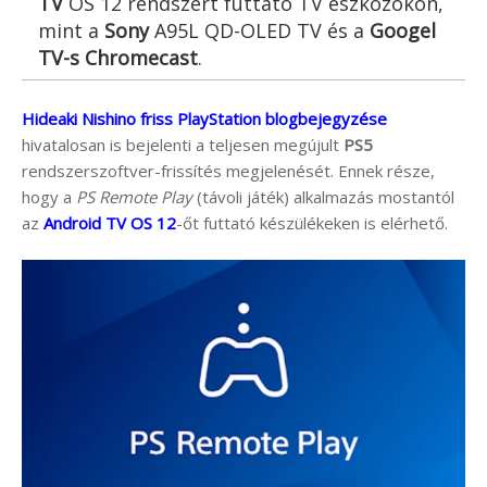
TV
OS 12 rendszert futtató TV eszközökön,
mint a
Sony
A95L QD-OLED TV és a
Googel
TV-s Chromecast
.
Hideaki Nishino friss PlayStation blogbejegyzése
hivatalosan is bejelenti a teljesen megújult
PS5
rendszerszoftver-frissítés megjelenését. Ennek része,
hogy a
PS Remote Play
(távoli játék) alkalmazás mostantól
az
Android TV OS 12
-őt futtató készülékeken is elérhető.