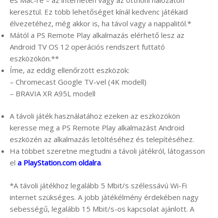
keresztül. Ez több lehetőséget kínál kedvenc játékaid
élvezetéhez, még akkor is, ha távol vagy a nappalitól.*
Mától a PS Remote Play alkalmazás elérhető lesz az
Android TV OS 12 operációs rendszert futtató
eszközökön.**
Íme, az eddig ellenőrzött eszközök:
– Chromecast Google TV-vel (4K modell)
– BRAVIA XR A95L modell
A távoli játék használatához ezeken az eszközökön
keresse meg a PS Remote Play alkalmazást Android
eszközén az alkalmazás letöltéséhez és telepítéséhez.
Ha többet szeretne megtudni a távoli játékról, látogasson
el
a PlayStation.com oldalra
.
*A távoli játékhoz legalább 5 Mbit/s szélessávú Wi-Fi
internet szükséges. A jobb játékélmény érdekében nagy
sebességű, legalább 15 Mbit/s-os kapcsolat ajánlott. A