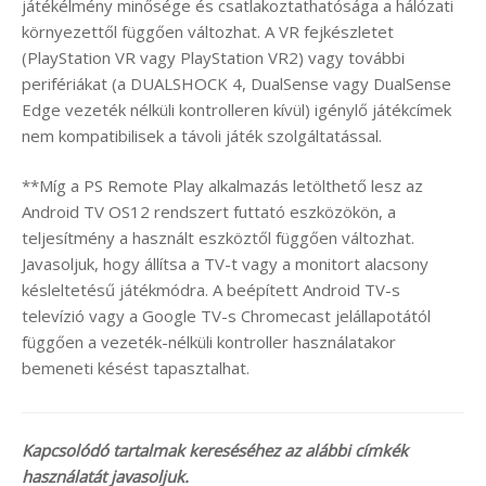
játékélmény minősége és csatlakoztathatósága a hálózati
környezettől függően változhat. A VR fejkészletet
(PlayStation VR vagy PlayStation VR2) vagy további
perifériákat (a DUALSHOCK 4, DualSense vagy DualSense
Edge vezeték nélküli kontrolleren kívül) igénylő játékcímek
nem kompatibilisek a távoli játék szolgáltatással.
**Míg a PS Remote Play alkalmazás letölthető lesz az
Android TV OS12 rendszert futtató eszközökön, a
teljesítmény a használt eszköztől függően változhat.
Javasoljuk, hogy állítsa a TV-t vagy a monitort alacsony
késleltetésű játékmódra. A beépített Android TV-s
televízió vagy a Google TV-s Chromecast jelállapotától
függően a vezeték-nélküli kontroller használatakor
bemeneti késést tapasztalhat.
Kapcsolódó tartalmak kereséséhez az alábbi címkék
használatát javasoljuk.