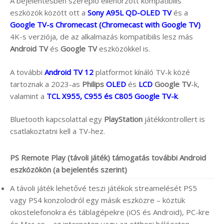
A bejelentésben szereplő ellenőrzött kompatibilis
eszközök között ott a
Sony A95L QD-OLED TV
és a
Google TV-s Chromecast (Chromecast with Google TV)
4K-s verziója, de az alkalmazás kompatibilis lesz más
Android TV
és
Google TV
eszközökkel is.
A további
Android TV 12
platformot kínáló TV-k közé
tartoznak a 2023-as
Philips
OLED
és
LCD
Google TV
-k,
valamint a
TCL X955, C955 és C805 Google TV-k
.
Bluetooth kapcsolattal egy
PlayStation
játékkontrollert is
csatlakoztatni kell a TV-hez.
PS Remote Play (távoli játék) támogatás további Android
eszközökön (a bejelentés szerint)
A távoli játék lehetővé teszi játékok streamelését PS5
vagy PS4 konzolodról egy másik eszközre – köztük
okostelefonokra és táblagépekre (iOS és Android), PC-kre
és Mac-re – az interneten vagy az otthoni hálózaton