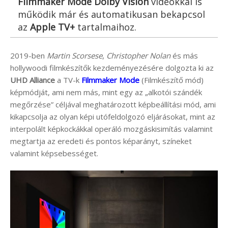
Filmmaker Mode
Dolby Vision
videokkal is
működik már és automatikusan bekapcsol
az
Apple TV+
tartalmaihoz.
2019-ben
Martin Scorsese
,
Christopher Nolan
és más
hollywoodi filmkészítők kezdeményezésére dolgozta ki az
UHD Alliance
a TV-k
Filmmaker Mode
(Filmkészítő mód)
képmódját, ami nem más, mint egy az „alkotói szándék
megőrzése” céljával meghatározott képbeállítási mód, ami
kikapcsolja az olyan képi utófeldolgozó eljárásokat, mint az
interpolált képkockákkal operáló mozgáskisimítás valamint
megtartja az eredeti és pontos képarányt, színeket
valamint képsebességet.