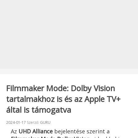
Filmmaker Mode: Dolby Vision
tartalmakhoz is és az Apple TV+
által is támogatva
Beküldve:
2024-01-17
Szerző:
GURU
Az
UHD Alliance
bejelentése szerint a