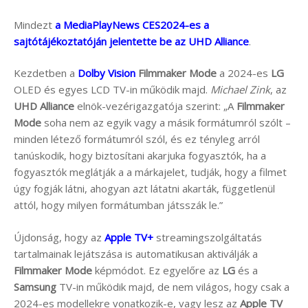
Mindezt
a MediaPlayNews CES2024-es a
sajtótájékoztatóján jelentette be az UHD Alliance
.
Kezdetben a
Dolby Vision
Filmmaker Mode
a 2024-es
LG
OLED és egyes LCD TV-in működik majd.
Michael Zink
, az
UHD Alliance
elnök-vezérigazgatója szerint: „A
Filmmaker
Mode
soha nem az egyik vagy a másik formátumról szólt –
minden létező formátumról szól, és ez tényleg arról
tanúskodik, hogy biztosítani akarjuka fogyasztók, ha a
fogyasztók meglátják a a márkajelet, tudják, hogy a filmet
úgy fogják látni, ahogyan azt látatni akarták, függetlenül
attól, hogy milyen formátumban játsszák le.”
Újdonság, hogy az
Apple TV+
streamingszolgáltatás
tartalmainak lejátszása is automatikusan aktiválják a
Filmmaker Mode
képmódot. Ez egyelőre az
LG
és a
Samsung
TV-in működik majd, de nem világos, hogy csak a
2024-es modellekre vonatkozik-e, vagy lesz az
Apple TV