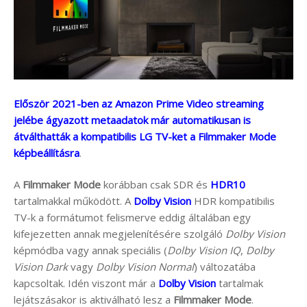
Először 2021-ben az Amazon Prime Video streaming
jelébe ágyazott metaadatok már automatikusan is
átválthatták a kompatibilis LG TV-ket a Filmmaker Mode
képbeállításra
.
A
Filmmaker Mode
korábban csak SDR és
HDR10
tartalmakkal működött. A
Dolby Vision
HDR kompatibilis
TV-k a formátumot felismerve eddig általában egy
kifejezetten annak megjelenítésére szolgáló
Dolby Vision
képmódba vagy annak speciális (
Dolby Vision IQ
,
Dolby
Vision Dark
vagy
Dolby Vision Normal
) változatába
kapcsoltak. Idén viszont már a
Dolby Vision
tartalmak
lejátszásakor is aktiválható lesz a
Filmmaker Mode
.