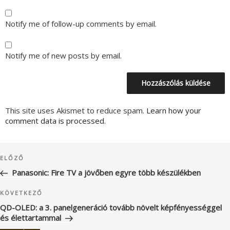
Notify me of follow-up comments by email.
Notify me of new posts by email.
This site uses Akismet to reduce spam.
Learn how your
comment data is processed.
Bejegyzés
Korábbi
ELŐZŐ
navigáció
bejegyzés
Panasonic: Fire TV a jövőben egyre több készülékben
Következő
KÖVETKEZŐ
bejegyzés
QD-OLED: a 3. panelgeneráció tovább növelt képfényességgel
és élettartammal