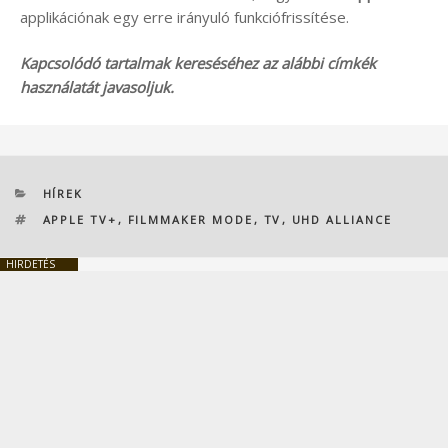
applikációnak egy erre irányuló funkciófrissítése.
Kapcsolódó tartalmak kereséséhez az alábbi címkék
használatát javasoljuk.
KATEGÓRIÁK
HÍREK
CÍMKÉK
APPLE TV+
,
FILMMAKER MODE
,
TV
,
UHD ALLIANCE
HIRDETÉS