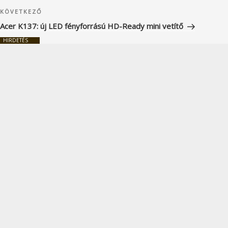
Következő
KÖVETKEZŐ
bejegyzés
Acer K137: új LED fényforrású HD-Ready mini vetítő
HIRDETÉS