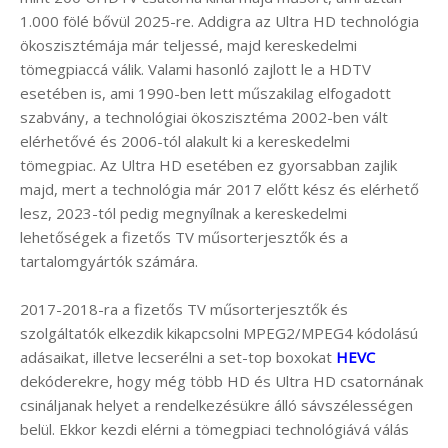
1.000 fölé bővül 2025-re. Addigra az Ultra HD technológia
ökoszisztémája már teljessé, majd kereskedelmi
tömegpiaccá válik. Valami hasonló zajlott le a HDTV
esetében is, ami 1990-ben lett műszakilag elfogadott
szabvány, a technológiai ökoszisztéma 2002-ben vált
elérhetővé és 2006-tól alakult ki a kereskedelmi
tömegpiac. Az Ultra HD esetében ez gyorsabban zajlik
majd, mert a technológia már 2017 előtt kész és elérhető
lesz, 2023-tól pedig megnyílnak a kereskedelmi
lehetőségek a fizetős TV műsorterjesztők és a
tartalomgyártók számára.
2017-2018-ra a fizetős TV műsorterjesztők és
szolgáltatók elkezdik kikapcsolni MPEG2/MPEG4 kódolású
adásaikat, illetve lecserélni a set-top boxokat
HEVC
dekóderekre, hogy még több HD és Ultra HD csatornának
csináljanak helyet a rendelkezésükre álló sávszélességen
belül. Ekkor kezdi elérni a tömegpiaci technológiává válás