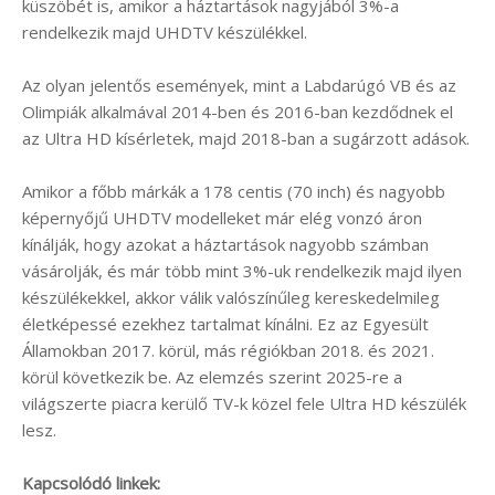
küszöbét is, amikor a háztartások nagyjából 3%-a
rendelkezik majd UHDTV készülékkel.
Az olyan jelentős események, mint a Labdarúgó VB és az
Olimpiák alkalmával 2014-ben és 2016-ban kezdődnek el
az Ultra HD kísérletek, majd 2018-ban a sugárzott adások.
Amikor a főbb márkák a 178 centis (70 inch) és nagyobb
képernyőjű UHDTV modelleket már elég vonzó áron
kínálják, hogy azokat a háztartások nagyobb számban
vásárolják, és már több mint 3%-uk rendelkezik majd ilyen
készülékekkel, akkor válik valószínűleg kereskedelmileg
életképessé ezekhez tartalmat kínálni. Ez az Egyesült
Államokban 2017. körül, más régiókban 2018. és 2021.
körül következik be. Az elemzés szerint 2025-re a
világszerte piacra kerülő TV-k közel fele Ultra HD készülék
lesz.
Kapcsolódó linkek: