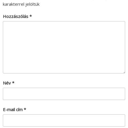
karakterrel jelöltük
Hozzászólás
*
Név
*
E-mail cím
*