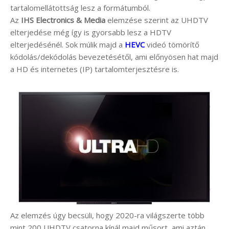
tartalomellátottság lesz a formátumból.
Az
IHS Electronics & Media
elemzése szerint az UHDTV
elterjedése még így is gyorsabb lesz a HDTV
elterjedésénél. Sok múlik majd a
HEVC
videó tömörítő
kódolás/dekódolás bevezetésétől, ami előnyösen hat majd
a HD és internetes (IP) tartalomterjesztésre is.
Az elemzés úgy becsüli, hogy 2020-ra világszerte több
mint 200 UHDTV csatorna kínál majd műsort, ami aztán