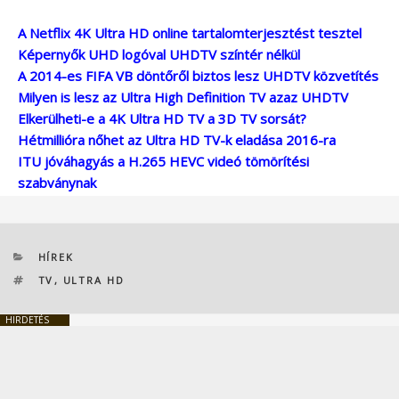
A Netflix 4K Ultra HD online tartalomterjesztést tesztel
Képernyők UHD logóval UHDTV színtér nélkül
A 2014-es FIFA VB döntőről biztos lesz UHDTV közvetítés
Milyen is lesz az Ultra High Definition TV azaz UHDTV
Elkerülheti-e a 4K Ultra HD TV a 3D TV sorsát?
Hétmillióra nőhet az Ultra HD TV-k eladása 2016-ra
ITU jóváhagyás a H.265 HEVC videó tömörítési
szabványnak
KATEGÓRIÁK
HÍREK
CÍMKÉK
TV
,
ULTRA HD
HIRDETÉS