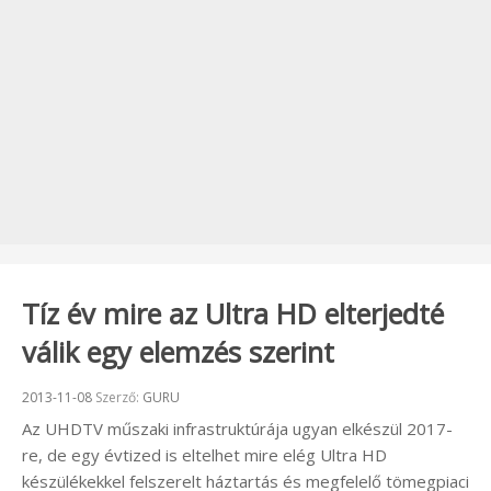
Tíz év mire az Ultra HD elterjedté
válik egy elemzés szerint
Beküldve:
2013-11-08
Szerző:
GURU
Az UHDTV műszaki infrastruktúrája ugyan elkészül 2017-
re, de egy évtized is eltelhet mire elég Ultra HD
készülékekkel felszerelt háztartás és megfelelő tömegpiaci