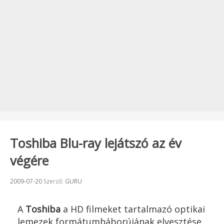
Toshiba Blu-ray lejátszó az év
végére
Beküldve:
2009-07-20
Szerző:
GURU
A
Toshiba
a HD filmeket tartalmazó optikai
lemezek formátumháborújának elvesztése