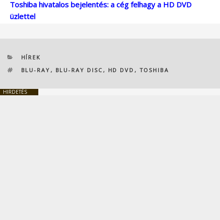
Toshiba hivatalos bejelentés: a cég felhagy a HD DVD
üzlettel
KATEGÓRIÁK
HÍREK
CÍMKÉK
BLU-RAY
,
BLU-RAY DISC
,
HD DVD
,
TOSHIBA
HIRDETÉS