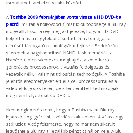
formátumot, ami ellen valaha küzdött.
A
Toshiba 2008 februárjában vonta vissza a HD DVD-t a
piacról
, miután a hollywoodi filmstúdiók többsége a Blu-ray
mögé állt. Ekkor a cég még azt jelezte, hogy a HD DVD
helyett más a nagyfelbontású tartalmak tömegpiaci
elérését támogató technológiákat fejleszt. Ezek között
szerepelt a nagykapacitású NAND flash memóriák, a
kisméretű merevlemezes meghajtók, a következő
generációs processzorok, a vizuális feldolgozás és
vezeték-nélküli valamint titkosítási technológiák. A
Toshiba
jelentős eredményeket ért el a cell processzorral és a
videofeldolgozás terén, de a fent említett technológiák
még nem helyettesítik a DVD-t.
Nem meglepetés tehát, hogy a
Toshiba
saját Blu-ray
lejátszót fog gyártani, a kérdés csak a miért. A válasz egy
szó: üzlet. A cég felismerte, hogy ha már nem sikerült
legyőznie a Blu-ray-t, legalább pénzt csináljon vele. A Blu-