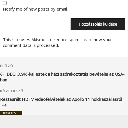
Notify me of new posts by email.
This site uses Akismet to reduce spam.
Learn how your
comment data is processed.
Bejegyzés
Korábbi
ELŐZŐ
navigáció
bejegyzés
DEG: 3,9%-kal estek a házi szórakoztatás bevételei az USA-
ban
Következő
KÖVETKEZŐ
bejegyzés
Restaurált HDTV videofelvételek az Apollo 11 holdraszállásról
HIRDETÉS