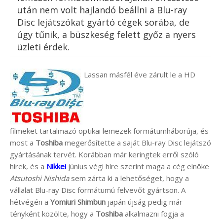
után nem volt hajlandó beállni a Blu-ray
Disc lejátszókat gyártó cégek sorába, de
úgy tűnik, a büszkeség felett győz a nyers
üzleti érdek.
Lassan másfél éve zárult le a HD
filmeket tartalmazó optikai lemezek formátumháborúja, és
most a
Toshiba
megerősítette a saját Blu-ray Disc lejátszó
gyártásának tervét. Korábban már keringtek erről szóló
hírek, és a
Nikkei
június végi híre szerint maga a cég elnöke
Atsutoshi Nishida
sem zárta ki a lehetőséget, hogy a
vállalat Blu-ray Disc formátumú felvevőt gyártson. A
hétvégén a
Yomiuri Shimbun
japán újság pedig már
tényként közölte, hogy a
Toshiba
alkalmazni fogja a