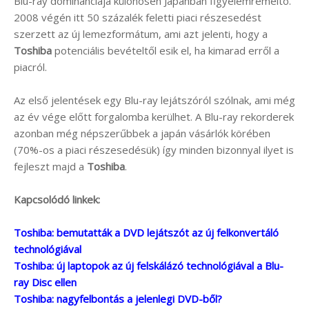
Blu-ray dominanciája különösen Japánban figyelemreméltó.
2008 végén itt 50 százalék feletti piaci részesedést
szerzett az új lemezformátum, ami azt jelenti, hogy a
Toshiba
potenciális bevételtől esik el, ha kimarad erről a
piacról.
Az első jelentések egy Blu-ray lejátszóról szólnak, ami még
az év vége előtt forgalomba kerülhet. A Blu-ray rekorderek
azonban még népszerűbbek a japán vásárlók körében
(70%-os a piaci részesedésük) így minden bizonnyal ilyet is
fejleszt majd a
Toshiba
.
Kapcsolódó linkek:
Toshiba: bemutatták a DVD lejátszót az új felkonvertáló
technológiával
Toshiba: új laptopok az új felskálázó technológiával a Blu-
ray Disc ellen
Toshiba: nagyfelbontás a jelenlegi DVD-ből?