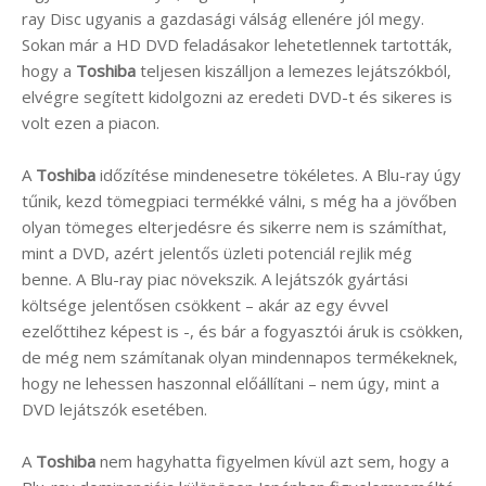
ray Disc ugyanis a gazdasági válság ellenére jól megy.
Sokan már a HD DVD feladásakor lehetetlennek tartották,
hogy a
Toshiba
teljesen kiszálljon a lemezes lejátszókból,
elvégre segített kidolgozni az eredeti DVD-t és sikeres is
volt ezen a piacon.
A
Toshiba
időzítése mindenesetre tökéletes. A Blu-ray úgy
tűnik, kezd tömegpiaci termékké válni, s még ha a jövőben
olyan tömeges elterjedésre és sikerre nem is számíthat,
mint a DVD, azért jelentős üzleti potenciál rejlik még
benne. A Blu-ray piac növekszik. A lejátszók gyártási
költsége jelentősen csökkent – akár az egy évvel
ezelőttihez képest is -, és bár a fogyasztói áruk is csökken,
de még nem számítanak olyan mindennapos termékeknek,
hogy ne lehessen haszonnal előállítani – nem úgy, mint a
DVD lejátszók esetében.
A
Toshiba
nem hagyhatta figyelmen kívül azt sem, hogy a