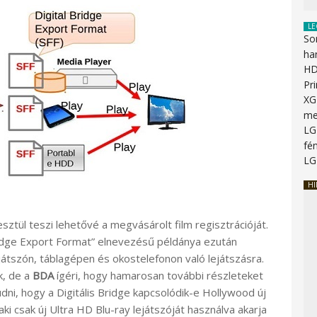
LE
So
ha
HD
Pr
XG
me
LG
fén
LG
HI
sztül teszi lehetővé a megvásárolt film regisztrációját.
Bridge Export Format” elnevezésű példánya ezután
átszón, táblagépen és okostelefonon való lejátszásra.
k, de a
BDA
ígéri, hogy hamarosan további részleteket
ni, hogy a Digitális Bridge kapcsolódik-e Hollywood új
aki csak új Ultra HD Blu-ray lejátszóját használva akarja