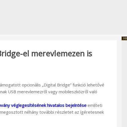
HI
 Bridge-el merevlemezen is
támogatott opcionális „Digital Bridge” funkció lehetővé
tának USB merevlemezről vagy mobileszközről való
bvány véglegesítésének hivatalos bejelntése
említeti
megosztott néhány további részletet az ígéretesnek