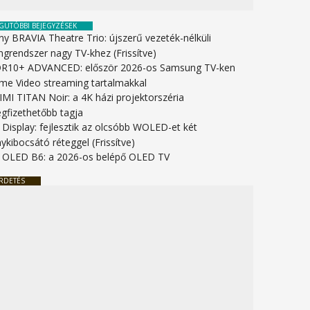
GUTÓBBI BEJEGYZÉSEK
ny BRAVIA Theatre Trio: újszerű vezeték-nélküli
ngrendszer nagy TV-khez (Frissítve)
R10+ ADVANCED: először 2026-os Samsung TV-ken
ime Video streaming tartalmakkal
IMI TITAN Noir: a 4K házi projektorszéria
gfizethetőbb tagja
 Display: fejlesztik az olcsóbb WOLED-et két
ykibocsátó réteggel (Frissítve)
 OLED B6: a 2026-os belépő OLED TV
RDETÉS