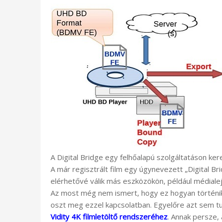
A Digital Bridge egy felhőalapú szolgáltatáson kere
A már regisztrált film egy úgynevezett „Digital 
elérhetővé válik más eszközökön, például médialej
Az most még nem ismert, hogy ez hogyan történi
oszt meg ezzel kapcsolatban. Egyelőre azt sem tud
Vidity 4K filmletöltő rendszeréhez
. Annak persze, 