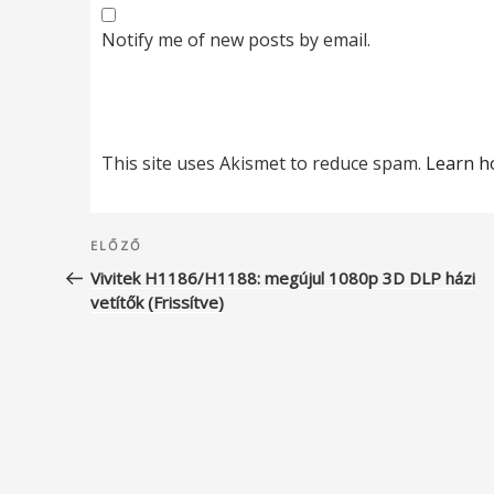
Notify me of new posts by email.
This site uses Akismet to reduce spam.
Learn h
Bejegyzés
Korábbi
ELŐZŐ
navigáció
bejegyzés
Vivitek H1186/H1188: megújul 1080p 3D DLP házi
vetítők (Frissítve)