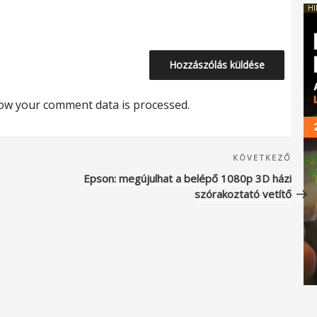
HI
ow your comment data is processed.
Köve
KÖVETKEZŐ
beje
Epson: megújulhat a belépő 1080p 3D házi
szórakoztató vetítő