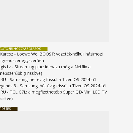
EGUTÓBBI HOZZÁSZÓLÁSOK
 Karesz
-
Loewe We. BOOST: vezeték-nélküli házimozi
ngrendszer egyszerűen
gis tv
-
Streaming piac: idehaza még a Netflix a
gnépszerűbb (Frissítve)
URU
-
Samsung: hét évig frissül a Tizen OS 2024-től
legends 3
-
Samsung: hét évig frissül a Tizen OS 2024-től
URU
-
TCL C7L: a megfizethetőbb Super QD-Mini LED TV
issítve)
RDETÉS