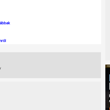
gábbak
mról
HI
Y