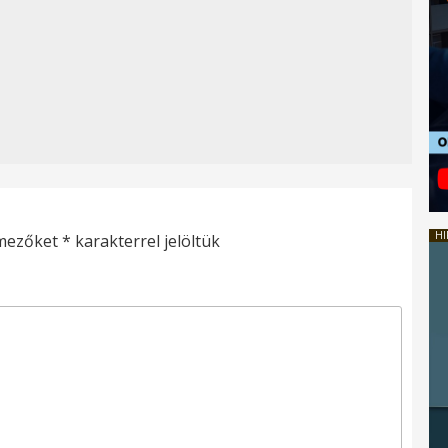
HI
 mezőket
*
karakterrel jelöltük