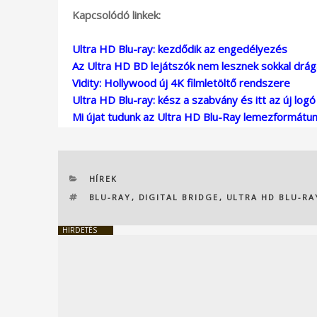
Kapcsolódó linkek:
Ultra HD Blu-ray: kezdődik az engedélyezés
Az Ultra HD BD lejátszók nem lesznek sokkal drá
Vidity: Hollywood új 4K filmletöltő rendszere
Ultra HD Blu-ray: kész a szabvány és itt az új logó
Mi újat tudunk az Ultra HD Blu-Ray lemezformátu
KATEGÓRIÁK
HÍREK
CÍMKÉK
BLU-RAY
,
DIGITAL BRIDGE
,
ULTRA HD BLU-RA
HIRDETÉS