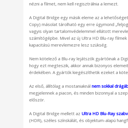
nézni a filmet, nem kell regisztrálnia a lemezt.
A Digital Bridge egy másik eleme az a lehetőséget
Copy) másolat tárolható egy erre úgymond „feljog
vagyis olyan tartalomvédelemmel ellátott merevl
számítógépbe. Mivel az új Ultra HD Blu-ray filmek 
kapacitású merevlemezre lesz szükség.
Nem kötelező a Blu-ray lejátszók gyártóinak a Dig
hogy ezt megteszik, akkor annak bizonyos elemeit
érdekében. A gyártók kiegészíthetik ezeket a köte
Az első, állítólag a mostaniaknál
nem sokkal drágáb
megjelennek a piacon, és minden bizonnyal a szep
először.
A Digital Bridge mellett az
Ultra HD Blu-Ray szab
(HDR), széles színskálát, és objektum-alapú hang