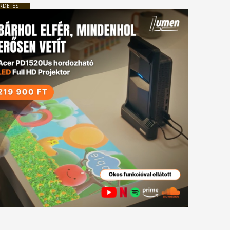
RDETÉS
tkező
gyzés