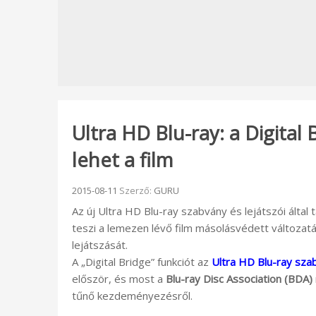
Ultra HD Blu-ray: a Digital
lehet a film
Beküldve:
2015-08-11
Szerző:
GURU
Az új Ultra HD Blu-ray szabvány és lejátszói által 
teszi a lemezen lévő film másolásvédett változa
lejátszását.
A „Digital Bridge” funkciót az
Ultra HD Blu-ray sza
először, és most a
Blu-ray Disc Association (BDA)
tűnő kezdeményezésről.