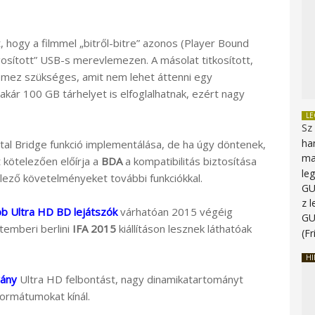
, hogy a filmmel „bitről-bitre” azonos (Player Bound
osított” USB-s merevlemezen. A másolat titkosított,
emez szükséges, amit nem lehet áttenni egy
akár 100 GB tárhelyet is elfoglalhatnak, ezért nagy
L
Sz
ha
ital Bridge funkció implementálása, de ha úgy döntenek,
ma
 kötelezően előírja a
BDA
a kompatibilitás biztosítása
le
lező követelményeket további funkciókkal.
G
z 
b Ultra HD BD lejátszók
várhatóan 2015 végéig
G
temberi berlini
IFA 2015
kiállításon lesznek láthatóak
(Fr
HI
vány
Ultra HD felbontást, nagy dinamikatartományt
formátumokat kínál.