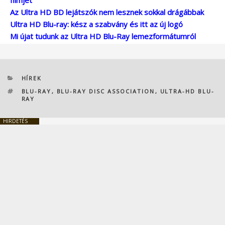
Az Ultra HD BD lejátszók nem lesznek sokkal drágábbak
Ultra HD Blu-ray: kész a szabvány és itt az új logó
Mi újat tudunk az Ultra HD Blu-Ray lemezformátumról
KATEGÓRIÁK
HÍREK
CÍMKÉK
BLU-RAY
,
BLU-RAY DISC ASSOCIATION
,
ULTRA-HD BLU-
RAY
HIRDETÉS