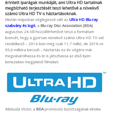
érintett iparágak munkáját, ami Ultra HD tartalmak
megbízható terjesztését teszi lehetővé a növekvő
számú Ultra HD TV-s háztartásoknak.
Miután májusban véglegessé vált az
Ultra HD Blu-ray
szabvány és logó
, a
Blu-ray Disc Association (BDA)
augusztus 24-től hozzáférhetővé teszi a formátum
licencét, hogy a gyorsan növekvő számú Ultra HD TV-vel
rendelkező – 2014-ben még csak 11,7 millió, de 2019-re
95,6 millióra becsült – háztartás ez év végére már
megvásárolhassa és le is játszhassa az első ilyen
lemezeken megjelenő filmeket.
Matsuda Victor
, a
BDA
promóciós bizottságának elnöke