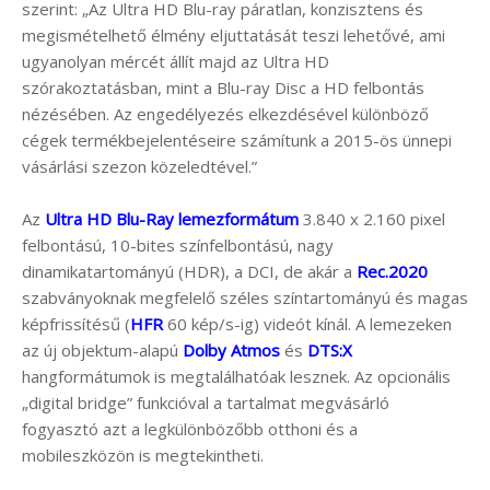
szerint: „Az Ultra HD Blu-ray páratlan, konzisztens és
megismételhető élmény eljuttatását teszi lehetővé, ami
ugyanolyan mércét állít majd az Ultra HD
szórakoztatásban, mint a Blu-ray Disc a HD felbontás
nézésében. Az engedélyezés elkezdésével különböző
cégek termékbejelentéseire számítunk a 2015-ös ünnepi
vásárlási szezon közeledtével.”
Az
Ultra HD Blu-Ray lemezformátum
3.840 x 2.160 pixel
felbontású, 10-bites színfelbontású, nagy
dinamikatartományú (HDR), a DCI, de akár a
Rec.2020
szabványoknak megfelelő széles színtartományú és magas
képfrissítésű (
HFR
60 kép/s-ig) videót kínál. A lemezeken
az új objektum-alapú
Dolby Atmos
és
DTS:X
hangformátumok is megtalálhatóak lesznek. Az opcionális
„digital bridge” funkcióval a tartalmat megvásárló
fogyasztó azt a legkülönbözőbb otthoni és a
mobileszközön is megtekintheti.