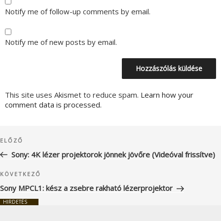
Notify me of follow-up comments by email.
Notify me of new posts by email.
This site uses Akismet to reduce spam.
Learn how your
comment data is processed.
Bejegyzés
Korábbi
ELŐZŐ
navigáció
bejegyzés
Sony: 4K lézer projektorok jönnek jövőre (Videóval frissítve)
Következő
KÖVETKEZŐ
bejegyzés
Sony MPCL1: kész a zsebre rakható lézerprojektor
HIRDETÉS