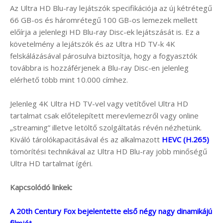
Az Ultra HD Blu-ray lejátszók specifikációja az új kétrétegű
66 GB-os és háromrétegű 100 GB-os lemezek mellett
előírja a jelenlegi HD Blu-ray Disc-ek lejátszását is. Ez a
követelmény a lejátszók és az Ultra HD TV-k 4K
felskálázásával párosulva biztosítja, hogy a fogyasztók
továbbra is hozzáférjenek a Blu-ray Disc-en jelenleg
elérhető több mint 10.000 címhez.
Jelenleg 4K Ultra HD TV-vel vagy vetítővel Ultra HD
tartalmat csak előtelepített merevlemezről vagy online
„streaming” illetve letöltő szolgáltatás révén nézhetünk.
Kiváló tárolókapacitásával és az alkalmazott
HEVC (H.265)
tömörítési technikával az Ultra HD Blu-ray jobb minőségű
Ultra HD tartalmat ígéri.
Kapcsolódó linkek:
A 20th Century Fox bejelentette első négy nagy dinamikájú
filmjét