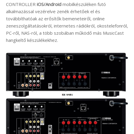
CONTROLLER
iOS/Android
mobilkészüléken futó
alkalmazással vezérelve zenék érhetőek el és
továbbíthatóak az erősítők bemeneteiről, online
zeneszolgáltatásokról, internetes rádiókról, okostelefonról,
PC-ről, NAS-ról, a több szobában működő más MusicCast
hangkeltő készülékekhez.