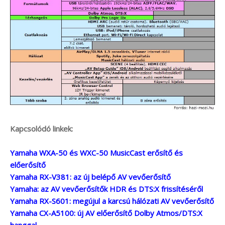
Kapcsolódó linkek:
Yamaha WXA-50 és WXC-50 MusicCast erősítő és
előerősítő
Yamaha RX-V381: az új belépő AV vevőerősítő
Yamaha: az AV vevőerősítők HDR és DTS:X frissítéséről
Yamaha RX-S601: megújul a karcsú hálózati AV vevőerősítő
Yamaha CX-A5100: új AV előerősítő Dolby Atmos/DTS:X
hanggal