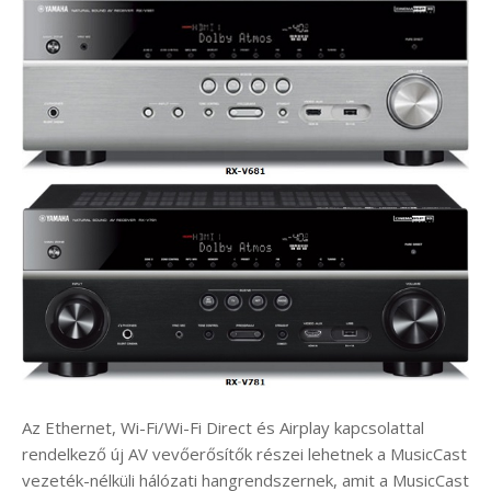
Az Ethernet, Wi-Fi/Wi-Fi Direct és Airplay kapcsolattal
rendelkező új AV vevőerősítők részei lehetnek a MusicCast
vezeték-nélküli hálózati hangrendszernek, amit a MusicCast