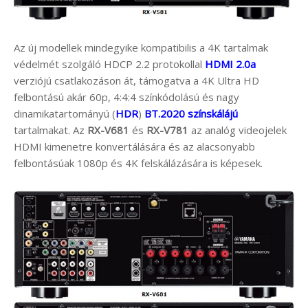
Az új modellek mindegyike kompatibilis a 4K tartalmak
védelmét szolgáló HDCP 2.2 protokollal
HDMI 2.0a
verziójú csatlakozáson át, támogatva a 4K Ultra HD
felbontású akár 60p, 4:4:4 színkódolású és nagy
dinamikatartományú (
HDR
)
BT.2020 színskálájú
tartalmakat. Az
RX-V681
és
RX-V781
az analóg videojelek
HDMI kimenetre konvertálására és az alacsonyabb
felbontásúak 1080p és 4K felskálázására is képesek.