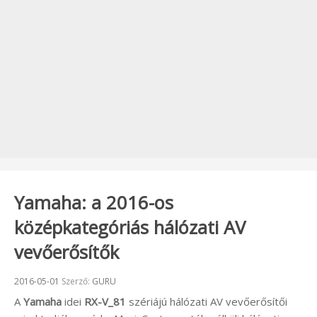
Yamaha: a 2016-os
középkategóriás hálózati AV
vevőerősítők
Beküldve:
2016-05-01
Szerző:
GURU
A
Yamaha
idei
RX-V_81
szériájú hálózati AV vevőerősítői