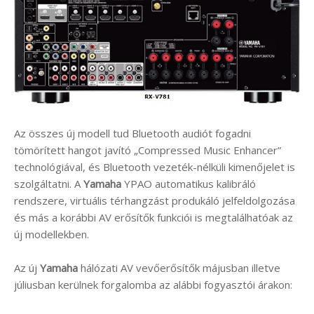
Az összes új modell tud Bluetooth audiót fogadni
tömörített hangot javító „Compressed Music Enhancer”
technológiával, és Bluetooth vezeték-nélküli kimenőjelet is
szolgáltatni. A
Yamaha
YPAO automatikus kalibráló
rendszere, virtuális térhangzást produkáló jelfeldolgozása
és más a korábbi AV erősítők funkciói is megtalálhatóak az
új modellekben.
Az új
Yamaha
hálózati AV vevőerősítők májusban illetve
júliusban kerülnek forgalomba az alábbi fogyasztói árakon: