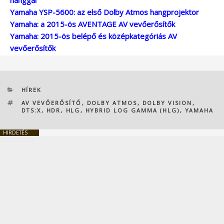
Yamaha YSP-5600: az első Dolby Atmos hangprojektor
Yamaha: a 2015-ös AVENTAGE AV vevőerősítők
Yamaha: 2015-ös belépő és középkategóriás AV
vevőerősítők
KATEGÓRIÁK
HÍREK
CÍMKÉK
AV VEVŐERŐSÍTŐ
,
DOLBY ATMOS
,
DOLBY VISION
,
DTS:X
,
HDR
,
HLG
,
HYBRID LOG GAMMA (HLG)
,
YAMAHA
HIRDETÉS