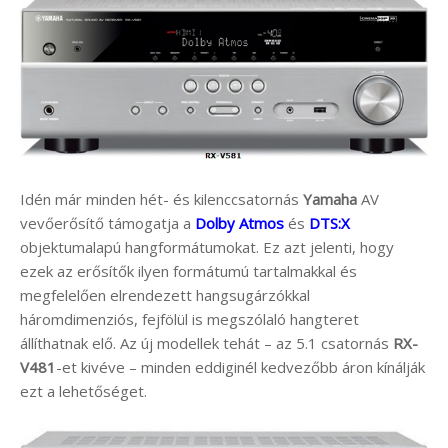
Idén már minden hét- és kilenccsatornás
Yamaha
AV
vevőerősítő támogatja a
Dolby Atmos
és
DTS:X
objektumalapú hangformátumokat. Ez azt jelenti, hogy
ezek az erősítők ilyen formátumú tartalmakkal és
megfelelően elrendezett hangsugárzókkal
háromdimenziós, fejfölül is megszólaló hangteret
állíthatnak elő. Az új modellek tehát – az 5.1 csatornás
RX-
V481
-et kivéve – minden eddiginél kedvezőbb áron kínálják
ezt a lehetőséget.