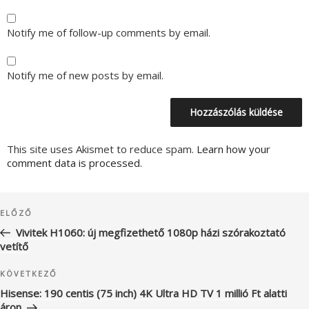
Notify me of follow-up comments by email.
Notify me of new posts by email.
This site uses Akismet to reduce spam.
Learn how your
comment data is processed.
Bejegyzés
Korábbi
ELŐZŐ
navigáció
bejegyzés
Vivitek H1060: új megfizethető 1080p házi szórakoztató
vetítő
Következő
KÖVETKEZŐ
bejegyzés
Hisense: 190 centis (75 inch) 4K Ultra HD TV 1 millió Ft alatti
áron