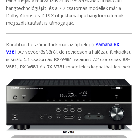
mind tudják a márka MusicCast vezeték-nélküli hálózati
hangtechnológiáját, és a 7.2 csatornás modellek már a
Dolby Atmos és DTS:X objektumalapú hangformátumok
megszólaltatását is támogatják.
Korábban beszámoltunk már az új belépő
Yamaha RX-
V381
AV vevőerősítőről, de rövidesen a hálózati funkciókat
is kínáló 5.1 csatornás
RX-V481
valamint 7.2 csatornás
RX-
V581, RX-V681
és
RX-V781
modellek is kaphatóak lesznek.