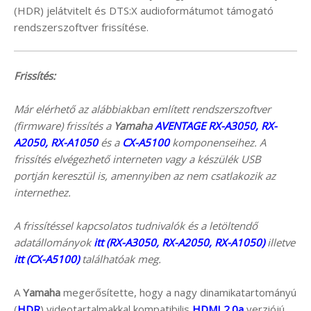
(HDR) jelátvitelt és DTS:X audioformátumot támogató
rendszerszoftver frissítése.
Frissítés:
Már elérhető az alábbiakban említett rendszerszoftver
(firmware) frissítés a
Yamaha
AVENTAGE RX-A3050, RX-
A2050, RX-A1050
és a
CX-A5100
komponenseihez. A
frissítés elvégezhető interneten vagy a készülék USB
portján keresztül is, amennyiben az nem csatlakozik az
internethez.
A frissítéssel kapcsolatos tudnivalók és a letöltendő
adatállományok
itt (RX-A3050, RX-A2050, RX-A1050)
illetve
itt (CX-A5100)
találhatóak meg.
A
Yamaha
megerősítette, hogy a nagy dinamikatartományú
(
HDR
) videotartalmakkal kompatibilis
HDMI 2.0a
verziójú