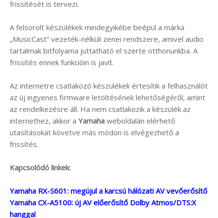
frissítését is tervezi.
A felsorolt készülékek mindegyikébe beépül a márka
„MusicCast” vezeték-nélküli zenei rendszere, amivel audio
tartalmak bitfolyama juttatható el szerte otthonunkba. A
frissítés ennek funkcióin is javít.
Az internetre csatlakozó készülékek értesítik a felhasználót
az új ingyenes firmware letöltésének lehetőségéről, amint
az rendelkezésre áll. Ha nem csatlakozik a készülék az
internethez, akkor a
Yamaha
weboldalán elérhető
utasításokat követve más módon is elvégezhető a
frissítés.
Kapcsolódó linkek:
Yamaha RX-S601: megújul a karcsú hálózati AV vevőerősítő
Yamaha CX-A5100: új AV előerősítő Dolby Atmos/DTS:X
hanggal