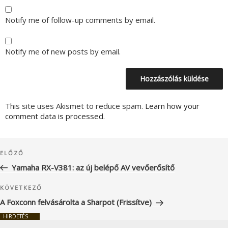
Notify me of follow-up comments by email.
Notify me of new posts by email.
This site uses Akismet to reduce spam.
Learn how your
comment data is processed.
Bejegyzés
Korábbi
ELŐZŐ
navigáció
bejegyzés
Yamaha RX-V381: az új belépő AV vevőerősítő
Következő
KÖVETKEZŐ
bejegyzés
A Foxconn felvásárolta a Sharpot (Frissítve)
HIRDETÉS