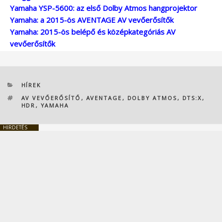
Yamaha YSP-5600: az első Dolby Atmos hangprojektor
Yamaha: a 2015-ös AVENTAGE AV vevőerősítők
Yamaha: 2015-ös belépő és középkategóriás AV
vevőerősítők
KATEGÓRIÁK
HÍREK
CÍMKÉK
AV VEVŐERŐSÍTŐ
,
AVENTAGE
,
DOLBY ATMOS
,
DTS:X
,
HDR
,
YAMAHA
HIRDETÉS