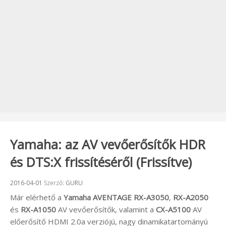
Yamaha: az AV vevőerősítők HDR
és DTS:X frissítéséről (Frissítve)
Beküldve:
2016-04-01
Szerző:
GURU
Már elérhető a
Yamaha AVENTAGE RX-A3050
,
RX-A2050
és
RX-A1050
AV vevőerősítők, valamint a
CX-A5100
AV
előerősítő HDMI 2.0a verziójú, nagy dinamikatartományú