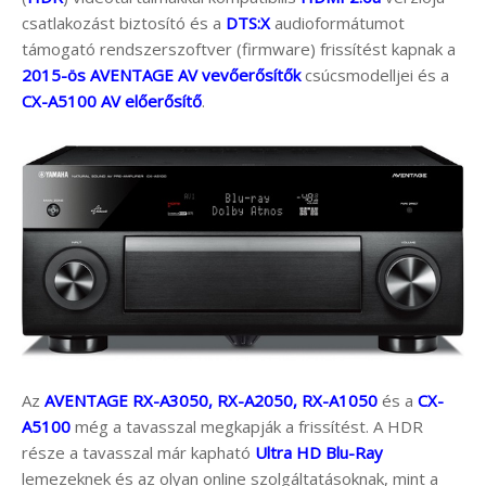
csatlakozást biztosító és a
DTS:X
audioformátumot
támogató rendszerszoftver (firmware) frissítést kapnak a
2015-ös AVENTAGE AV vevőerősítők
csúcsmodelljei és a
CX-A5100 AV előerősítő
.
Az
AVENTAGE RX-A3050, RX-A2050, RX-A1050
és a
CX-
A5100
még a tavasszal megkapják a frissítést. A HDR
része a tavasszal már kapható
Ultra HD Blu-Ray
lemezeknek és az olyan online szolgáltatásoknak, mint a