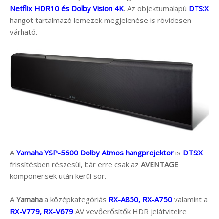
Netflix HDR10 és Dolby Vision 4K
. Az objektumalapú
DTS:X
hangot tartalmazó lemezek megjelenése is rövidesen
várható.
A
Yamaha YSP-5600 Dolby Atmos hangprojektor
is
DTS:X
frissítésben részesül, bár erre csak az
AVENTAGE
komponensek után kerül sor.
A
Yamaha
a középkategóriás
RX-A850, RX-A750
valamint a
RX-V779, RX-V679
AV vevőerősítők HDR jelátvitelre