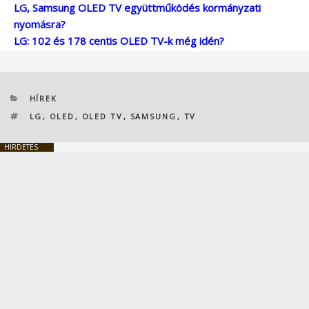
LG, Samsung OLED TV együttműködés kormányzati
nyomásra?
LG: 102 és 178 centis OLED TV-k még idén?
KATEGÓRIÁK
HÍREK
CÍMKÉK
LG
,
OLED
,
OLED TV
,
SAMSUNG
,
TV
HIRDETÉS