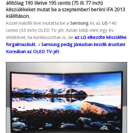
állítólag 190 illetve 195 centis (75 ill. 77 inch)
készülékeket mutat be a szeptemberi berlini
IFA 2013
kiállításon.
Közel másfél éve mutatta be a
Samsung
és az
LG
140
centis (55 inch) OLED TV-jét. Aztán több mint egy év
elteltével, ha korlátozottan is, de
az LG elkezdte készüléke
forgalmazását
, a
Samsung pedig júniusban kezdik árusítani
Koreában az OLED TV-jét
.