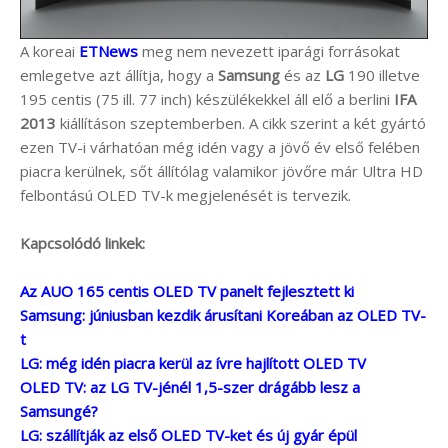
A koreai
ETNews
meg nem nevezett iparági forrásokat
emlegetve azt állítja, hogy a
Samsung
és az
LG
190 illetve
195 centis (75 ill. 77 inch) készülékekkel áll elő a berlini
IFA
2013
kiállításon szeptemberben. A cikk szerint a két gyártó
ezen TV-i várhatóan még idén vagy a jövő év első felében
piacra kerülnek, sőt állítólag valamikor jövőre már Ultra HD
felbontású OLED TV-k megjelenését is tervezik.
Kapcsolódó linkek:
Az AUO 165 centis OLED TV panelt fejlesztett ki
Samsung: júniusban kezdik árusítani Koreában az OLED TV-
t
LG: még idén piacra kerül az ívre hajlított OLED TV
OLED TV: az LG TV-jénél 1,5-szer drágább lesz a
Samsungé?
LG: szállítják az első OLED TV-ket és új gyár épül