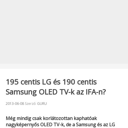
195 centis LG és 190 centis
Samsung OLED TV-k az IFA-n?
Beküldve:
2013-06-08
Szerző:
GURU
Még mindig csak korlátozottan kaphatóak
nagyképernyős
OLED TV
-k, de a
Samsung
és az
LG