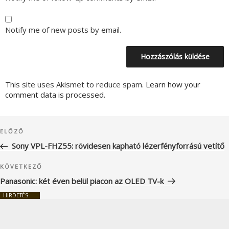
Notify me of new posts by email.
This site uses Akismet to reduce spam.
Learn how your
comment data is processed.
Bejegyzés
Korábbi
ELŐZŐ
navigáció
bejegyzés
Sony VPL-FHZ55: rövidesen kapható lézerfényforrású vetítő
Következő
KÖVETKEZŐ
bejegyzés
Panasonic: két éven belül piacon az OLED TV-k
HIRDETÉS