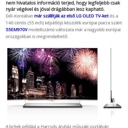
nem hivatalos információ terjed, hogy legfeljebb csak
nyár végével és jóval drágábban lesz kapható.
Dél-Koreában
már szállítják az első LG OLED TV-ket
és a
140 centis (55 inch) képátlójú készülék európai piacra szánt
55EM970V
modellszámú változata már a nagyobb európai
országokban is megrendelhető.
A britek például a Harrods áruház műszaki osztályán