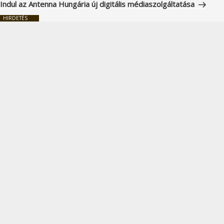
bejegyzés
Indul az Antenna Hungária új digitális médiaszolgáltatása
HIRDETÉS