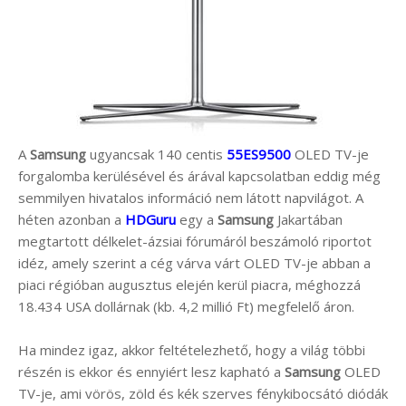
A
Samsung
ugyancsak 140 centis
55ES9500
OLED TV-je
forgalomba kerülésével és árával kapcsolatban eddig még
semmilyen hivatalos információ nem látott napvilágot. A
héten azonban a
HDGuru
egy a
Samsung
Jakartában
megtartott délkelet-ázsiai fórumáról beszámoló riportot
idéz, amely szerint a cég várva várt OLED TV-je abban a
piaci régióban augusztus elején kerül piacra, méghozzá
18.434 USA dollárnak (kb. 4,2 millió Ft) megfelelő áron.
Ha mindez igaz, akkor feltételezhető, hogy a világ többi
részén is ekkor és ennyiért lesz kapható a
Samsung
OLED
TV-je, ami vörös, zöld és kék szerves fénykibocsátó diódák