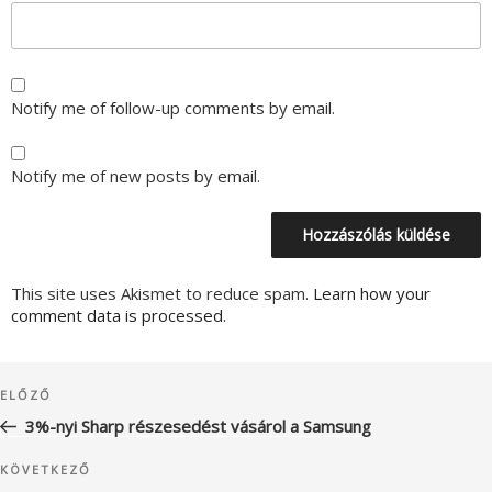
Notify me of follow-up comments by email.
Notify me of new posts by email.
This site uses Akismet to reduce spam.
Learn how your
comment data is processed.
Bejegyzés
Korábbi
ELŐZŐ
navigáció
bejegyzés
3%-nyi Sharp részesedést vásárol a Samsung
Következő
KÖVETKEZŐ