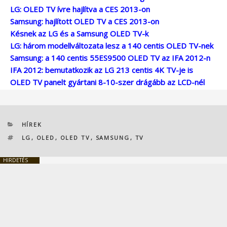
LG: OLED TV ívre hajlítva a CES 2013-on
Samsung: hajlított OLED TV a CES 2013-on
Késnek az LG és a Samsung OLED TV-k
LG: három modellváltozata lesz a 140 centis OLED TV-nek
Samsung: a 140 centis 55ES9500 OLED TV az IFA 2012-n
IFA 2012: bemutatkozik az LG 213 centis 4K TV-je is
OLED TV panelt gyártani 8-10-szer drágább az LCD-nél
KATEGÓRIÁK
HÍREK
CÍMKÉK
LG
,
OLED
,
OLED TV
,
SAMSUNG
,
TV
HIRDETÉS