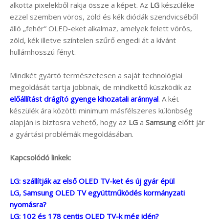
alkotta pixelekből rakja össze a képet. Az
LG
készüléke
ezzel szemben vörös, zöld és kék diódák szendvicséből
álló „fehér” OLED-eket alkalmaz, amelyek felett vörös,
zöld, kék illetve színtelen szűrő engedi át a kívánt
hullámhosszú fényt.
Mindkét gyártó természetesen a saját technológiai
megoldását tartja jobbnak, de mindkettő küszködik az
előállítást drágító gyenge kihozatali aránnyal
. A két
készülék ára közötti minimum másfélszeres különbség
alapján is biztosra vehető, hogy az
LG
a
Samsung
előtt jár
a gyártási problémák megoldásában.
Kapcsolódó linkek:
LG: szállítják az első OLED TV-ket és új gyár épül
LG, Samsung OLED TV együttműködés kormányzati
nyomásra?
LG: 102 és 178 centis OLED TV-k még idén?