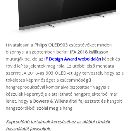
Hivatalosan a
Philips
OLED903
csúcstévéket minden
bizonnyal a szeptemberi berlini
IFA 2018
kiállításon
mutatják be, de az
iF Design Award weboldalán
képek és
rövid leírás jelentek meg róla. Ez utóbbi első mondata
szerint: „A 2018-as
903 OLED
-et úgy tervezték, hogy az a
tökéletes képminőséget a csúcsminőségű
hangreprodukcióval kombinálva biztosítsa.” Vagyis a
készülék képernyője alatt látható hangprojektorból már
lehet, hogy a
Bowers & Wilkins
által fejlesztett és hangolt
hangszórókból szólal meg a hang.
Kapcsolódó tartalmak kereséséhez az alábbi címkék
használatát javasoljuk.