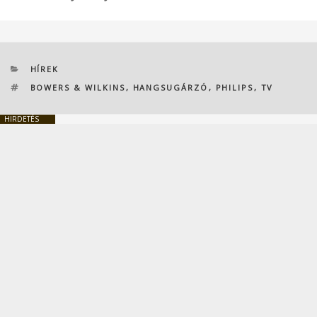
KATEGÓRIÁK
HÍREK
CÍMKÉK
BOWERS & WILKINS
,
HANGSUGÁRZÓ
,
PHILIPS
,
TV
HIRDETÉS