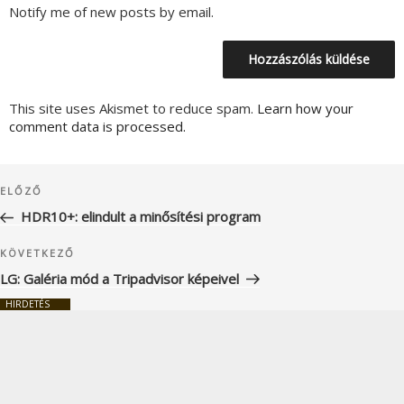
Notify me of new posts by email.
This site uses Akismet to reduce spam.
Learn how your
comment data is processed.
Bejegyzés
Korábbi
ELŐZŐ
navigáció
bejegyzés
HDR10+: elindult a minősítési program
Következő
KÖVETKEZŐ
bejegyzés
LG: Galéria mód a Tripadvisor képeivel
HIRDETÉS