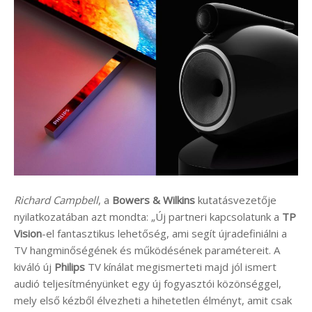
Richard Campbell
, a
Bowers & Wilkins
kutatásvezetője
nyilatkozatában azt mondta: „Új partneri kapcsolatunk a
TP
Vision
-el fantasztikus lehetőség, ami segít újradefiniálni a
TV hangminőségének és működésének paramétereit. A
kiváló új
Philips
TV kínálat megismerteti majd jól ismert
audió teljesítményünket egy új fogyasztói közönséggel,
mely első kézből élvezheti a hihetetlen élményt, amit csak