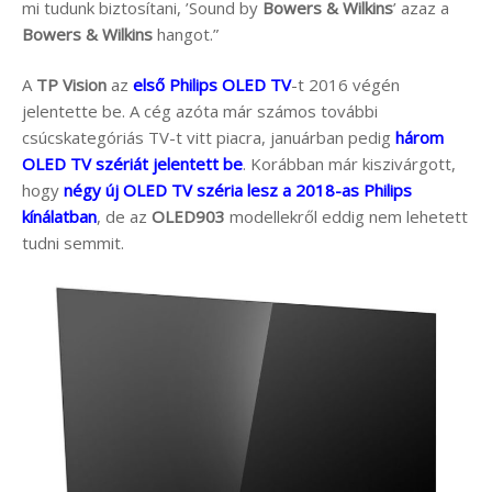
mi tudunk biztosítani, ’Sound by
Bowers & Wilkins
’ azaz a
Bowers & Wilkins
hangot.”
A
TP Vision
az
első Philips OLED TV
-t 2016 végén
jelentette be. A cég azóta már számos további
csúcskategóriás TV-t vitt piacra, januárban pedig
három
OLED TV szériát jelentett be
. Korábban már kiszivárgott,
hogy
négy új OLED TV széria lesz a 2018-as Philips
kínálatban
, de az
OLED903
modellekről eddig nem lehetett
tudni semmit.