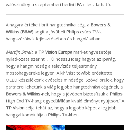
valószínűleg a szeptemberi berlini
IFA
-n lesz látható.
A nagyra értékelt brit hangtechnikai cég, a
Bowers &
Wilkins (B&W)
segít a jövőbeli
Philips
csúcs TV-k
hangszóróinak fejlesztésében és hangolásában.
Martijn Smelt,
a
TP Vision Europa
marketingvezetője
nyilatkozata szerint: „Túl hosszú ideig hagyta az iparág,
hogy a hangminőség a televíziós teljesítmény
mostohagyereke legyen. A kihívást tovább erősítette
OLED készülékeink kivételes minősége. Szóval örülök, hogy
partnerei lehetünk a világ legjobb hangtechnikai cégének, a
Bowers & Wilkins
-nek, hogy a jövőben biztosítsuk a
Philips
High End TV-hang egyedülállóan kiváló élményt nyújtson.” A
TP Vision
célja tehát az, hogy a legjobb képet a legjobb
hanggal kombinálja a
Philips
TV-kben.